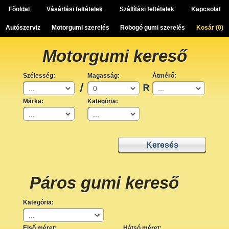
Főoldal
Vásárlási feltételek
Szállítási feltételek
Kapcsolat
Autószerviz
Motorgumi szerelés
Robogó gumi szerelés
Kosár (
0
)
Motorgumi kereső
Szélesség:
Magasság:
Átmérő:
Márka:
Kategória:
Páros gumi kereső
Kategória:
Első méret:
Hátsó méret: