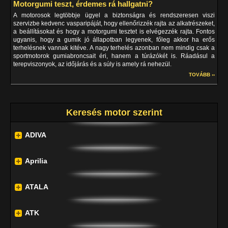
Motorgumi teszt, érdemes rá hallgatni?
A motorosok legtöbbje ügyel a biztonságra és rendszeresen viszi
szervizbe kedvenc vasparipáját, hogy ellenőrizzék rajta az alkatrészeket,
a beállításokat és hogy a motorgumi tesztet is elvégezzék rajta. Fontos
ugyanis, hogy a gumik jó állapotban legyenek, főleg akkor ha erős
terhelésnek vannak kitéve. A nagy terhelés azonban nem mindig csak a
sportmotorok gumiabroncsait éri, hanem a túrázókét is. Ráadásul a
terepviszonyok, az időjárás és a súly is amely rá nehezül.
TOVÁBB ››
Keresés motor szerint
ADIVA
Aprilia
ATALA
ATK