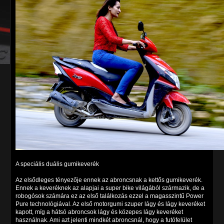
A speciális duális gumikeverék
Az elsődleges tényezője ennek az abroncsnak a kettős gumikeverék.
Ennek a keveréknek az alapjai a super bike világából származik, de a
robogósok számára ez az első találkozás ezzel a magasszintű Power
Pure technológiával. Az első motorgumi szuper lágy és lágy keveréket
kapott, míg a hátsó abroncsok lágy és közepes lágy keveréket
használnak. Ami azt jelenti mindkét abroncsnál, hogy a futófelület