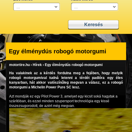
Egy élménydús robogó motorgumi
motortire.hu
›
Hírek
›
Egy élménydús robogó motorgumi
Ha valakinek az a kérdés fordulna meg a fejében, hogy melyik
robogó motorgumival tudná letenni a térdét padlóra egy éles
kanyarban, hát akkor valószínűleg megvan a válasz, ez a robogó
motorgumi a Michelin Power Pure SC lesz.
Azt mondják ez egy
Pilot Power 3, amelyet egy kicsit soká hagytak a
szárítóban, és ezzel minden szupersport technológia egy kissé
összezsugorodott, de azért még megvan.