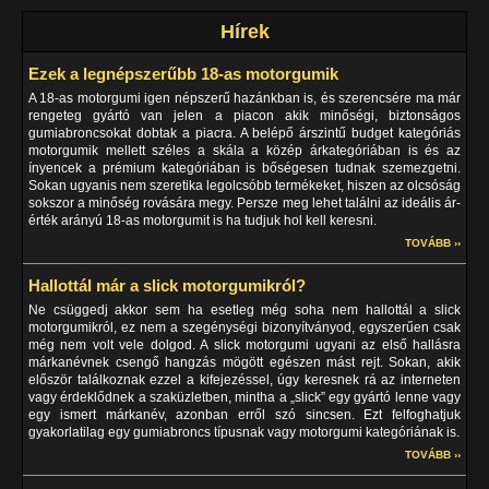
Hírek
Ezek a legnépszerűbb 18-as motorgumik
A 18-as motorgumi igen népszerű hazánkban is, és szerencsére ma már
rengeteg gyártó van jelen a piacon akik minőségi, biztonságos
gumiabroncsokat dobtak a piacra. A belépő árszintű budget kategóriás
motorgumik mellett széles a skála a közép árkategóriában is és az
ínyencek a prémium kategóriában is bőségesen tudnak szemezgetni.
Sokan ugyanis nem szeretika legolcsóbb termékeket, hiszen az olcsóság
sokszor a minőség rovására megy. Persze meg lehet találni az ideális ár-
érték arányú 18-as motorgumit is ha tudjuk hol kell keresni.
TOVÁBB ››
Hallottál már a slick motorgumikról?
Ne csüggedj akkor sem ha esetleg még soha nem hallottál a slick
motorgumikról, ez nem a szegénységi bizonyítványod, egyszerűen csak
még nem volt vele dolgod. A slick motorgumi ugyani az első hallásra
márkanévnek csengő hangzás mögött egészen mást rejt. Sokan, akik
először találkoznak ezzel a kifejezéssel, úgy keresnek rá az interneten
vagy érdeklődnek a szaküzletben, mintha a „slick” egy gyártó lenne vagy
egy ismert márkanév, azonban erről szó sincsen. Ezt felfoghatjuk
gyakorlatilag egy gumiabroncs típusnak vagy motorgumi kategóriának is.
TOVÁBB ››