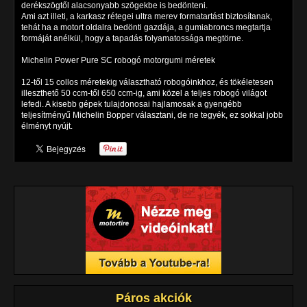
derékszögtől alacsonyabb szögekbe is bedönteni.
Ami azt illeti, a karkasz rétegei ultra merev formatartást biztosítanak,
tehát ha a motort oldalra bedönti gazdája, a gumiabroncs megtartja
formáját anélkül, hogy a tapadás folyamatossága megtörne.
Michelin Power Pure SC robogó motorgumi méretek
12-től 15 collos méretekig választható robogóinkhoz, és tökéletesen
illeszthető 50 ccm-től 650 ccm-ig, ami közel a teljes robogó világot
lefedi. A kisebb gépek tulajdonosai hajlamosak a gyengébb
teljesítményű Michelin Bopper választani, de ne tegyék, ez sokkal jobb
élményt nyújt.
Páros akciók