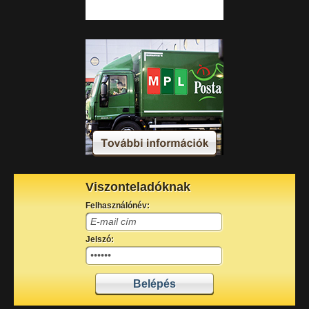
Viszonteladóknak
Felhasználónév:
Jelszó: