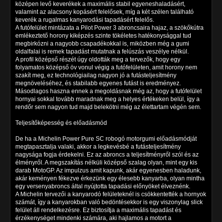
középen levő keverékek a maximális stabil egyeneshaladásért,
valamint az alacsony kopásért felelősek, míg a két szélen található
keverék a rugalmas kanyarodási tapadásért felelős.
A futófelület mintázata a Pilot Power 3 abroncsaira hajaz, a szökőkútra
emlékeztető horony kiképzés szinte tökéletes hatékonysággal tud
megbirkózni a nagyobb csapadékokkal is, miközben még a gumi
oldalfalai is remek tapadást mutatnak a felúszás veszélye nélkül.
A profil középső részét úgy oldották meg a tervezők, hogy egy
folyamatos középső öv vonul végig a futófelületen, amit horony nem
szakít meg, ez technológiailag nagyon jó a futásteljesítmény
megnöveléséhez, és stabilabb egyenes futást is eredményez.
Másodlagos haszna ennek a megoldásnak még az, hogy a futófelület
hornyai sokkal tovább maradnak meg a helyes értékeken belül, így a
rendőr sem nagyon tud majd belekötni még az élettartam végén sem.
Teljesítőképesség és előadásmód
De ha a
Michelin Power Pure SC
robogó motorgumi előadásmódját
megtapasztalja valaki, akkor a legkevésbé a futásteljesítmény
nagysága fogja érdekelni. Ez az abroncs a teljesítményről szól és az
élményről. A megszakítás nélküli középső szalag olyan, mint egy kis
darab MotoGP. Az impulzus amit kapunk, akár egyenesben haladunk,
akár keményen fékezve érkezünk egy élesebb kanyarba, olyan mintha
egy versenyabroncs által nyújtotta tapadási előnyöket élveznénk.
A Michelin tervezői a kanyarodó felületeknél is csökkentették a hornyok
számát, így a kanyarokban való bedöntésekkor is egy viszonylag slick
felület áll rendelkezésre. Ez biztosítja a maximális tapadást és
érzékenységet mindenki számára, aki hajlamos a motort a