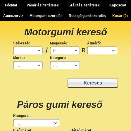
Főoldal
Vásárlási feltételek
Szállítási feltételek
Kapcsolat
Autószerviz
Motorgumi szerelés
Robogó gumi szerelés
Kosár (
0
)
Motorgumi kereső
Szélesség:
Magasság:
Átmérő:
Márka:
Kategória:
Páros gumi kereső
Kategória:
Első méret:
Hátsó méret: