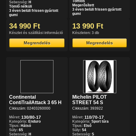
Tömlős
Sebesség:
H
Megerősített
Tömlő nélküli
3 éven belüli frissen gyártott
3 éven belüli frissen gyártott
gumi
gumi
34 990 Ft
13 990 Ft
Készlet és szállítási információ
Készleten: 3 db
Megrendelés
Megrendelés
Continental
Michelin PILOT
ContiTrailAttack 3 65 H
STREET 54 S
Cikkszám: 02403260000
Cikkszám: 393922
130/80-17
110/70-17
Méret:
Méret:
Kategória:
Enduro
Kategória:
Sport túra
Típus:
Hátsó
Típus:
Első
Súly:
65
Súly:
54
Sebesség:
H
Sebesség:
S