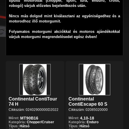
típusú motorodat (chopper, sport, túra, enduro, cross,
robogó) várjuk előzetes bejelentkezés után.
Nincs más dolgod mint kiválasztani az egyéniségedhez és a
motorodhoz illő motorgumit.
Folyamatos motorgumi akciókkal
és
motoros ajándékokkal
várjuk motorgumi megrendelésedet egész évben!
Continental ContiTour
Continental
74 H
ContiEscape 60 S
Cikkszám: 02402900000D2022
Cikkszám: 02085020000
MT90B16
4,10-18
Méret:
Méret:
Kategória:
Chopper/Cruiser
Kategória:
Enduro
Típus:
Hátsó
Típus:
Hátsó