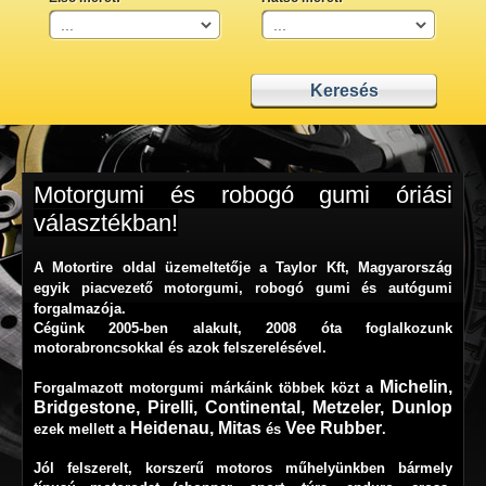
Motorgumi és robogó gumi óriási
választékban!
A
Motortire
oldal üzemeltetője
a Taylor Kft, Magyarország
egyik piacvezető motorgumi, robogó gumi és autógumi
forgalmazója.
Cégünk 2005-ben alakult, 2008 óta foglalkozunk
motorabroncsokkal és azok felszerelésével.
Michelin
,
Forgalmazott motorgumi márkáink többek közt a
Bridgestone
,
Pirelli
,
Continental
,
Metzeler
,
Dunlop
Heidenau
,
Mitas
Vee Rubber
ezek mellett a
és
.
Jól felszerelt, korszerű motoros műhelyünkben bármely