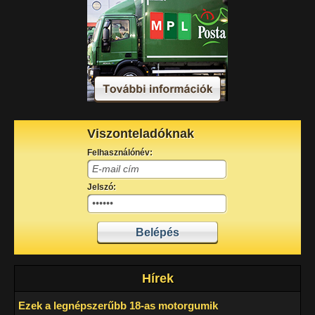
Viszonteladóknak
Felhasználónév:
Jelszó:
Hírek
Ezek a legnépszerűbb 18-as motorgumik