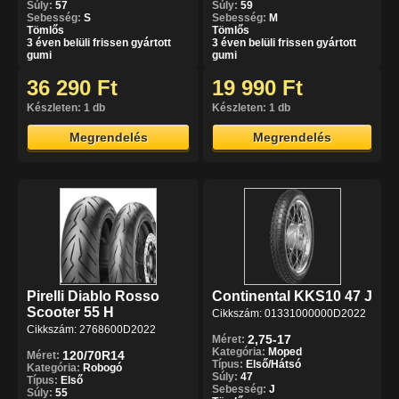
Súly:
57
Súly:
59
Sebesség:
S
Sebesség:
M
Tömlős
Tömlős
3 éven belüli frissen gyártott
3 éven belüli frissen gyártott
gumi
gumi
36 290 Ft
19 990 Ft
Készleten: 1 db
Készleten: 1 db
Megrendelés
Megrendelés
Pirelli Diablo Rosso
Continental KKS10 47 J
Scooter 55 H
Cikkszám: 01331000000D2022
Cikkszám: 2768600D2022
2,75-17
Méret:
Kategória:
Moped
120/70R14
Méret:
Típus:
Első/Hátsó
Kategória:
Robogó
Súly:
47
Típus:
Első
Sebesség:
J
Súly:
55