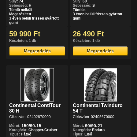
Súly:
74
Súly:
60
Sebesség:
H
Sebesség:
S
Tömlő nélküli
Tömlős
Megerősített
3 éven belüli frissen gyártott
3 éven belüli frissen gyártott
gumi
gumi
59 990 Ft
26 490 Ft
Készleten: 1 db
Készleten: 1 db
Megrendelés
Megrendelés
Continental ContiTour
Continental Twinduro
80 H
54 T
Cikkszám: 02402870000
Cikkszám: 02405670000
150/90-15
90/90-21
Méret:
Méret:
Kategória:
Chopper/Cruiser
Kategória:
Enduro
Típus:
Hátsó
Típus:
Első