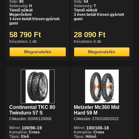
Súly:
80
Súly:
54
Sebesség:
H
Sebesség:
T
Tömlő nélküli
Tömlő nélküli
Megerősített
3 éven belüli frissen gyártott
3 éven belüli frissen gyártott
gumi
gumi
58 790 Ft
28 090 Ft
Készleten: 1 db
Készleten: 6 db
Megrendelés
Megrendelés
Continental TKC 80
Metzeler Mc360 Mid
Twinduro 57 S
Hard 59 M
Cikkszám: 02000120000
Cikkszám: 2763100D2022
100/90-19
100/100-18
Méret:
Méret:
Kategória:
Cross
Kategória:
Cross
Típus:
Első
Típus:
Hátsó