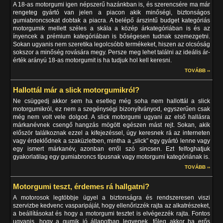
A 18-as motorgumi igen népszerű hazánkban is, és szerencsére ma már
rengeteg gyártó van jelen a piacon akik minőségi, biztonságos
gumiabroncsokat dobtak a piacra. A belépő árszintű budget kategóriás
motorgumik mellett széles a skála a közép árkategóriában is és az
ínyencek a prémium kategóriában is bőségesen tudnak szemezgetni.
Sokan ugyanis nem szeretika legolcsóbb termékeket, hiszen az olcsóság
sokszor a minőség rovására megy. Persze meg lehet találni az ideális ár-
érték arányú 18-as motorgumit is ha tudjuk hol kell keresni.
TOVÁBB ››
Hallottál már a slick motorgumikról?
Ne csüggedj akkor sem ha esetleg még soha nem hallottál a slick
motorgumikról, ez nem a szegénységi bizonyítványod, egyszerűen csak
még nem volt vele dolgod. A slick motorgumi ugyani az első hallásra
márkanévnek csengő hangzás mögött egészen mást rejt. Sokan, akik
először találkoznak ezzel a kifejezéssel, úgy keresnek rá az interneten
vagy érdeklődnek a szaküzletben, mintha a „slick” egy gyártó lenne vagy
egy ismert márkanév, azonban erről szó sincsen. Ezt felfoghatjuk
gyakorlatilag egy gumiabroncs típusnak vagy motorgumi kategóriának is.
TOVÁBB ››
Motorgumi teszt, érdemes rá hallgatni?
A motorosok legtöbbje ügyel a biztonságra és rendszeresen viszi
szervizbe kedvenc vasparipáját, hogy ellenőrizzék rajta az alkatrészeket,
a beállításokat és hogy a motorgumi tesztet is elvégezzék rajta. Fontos
ugyanis, hogy a gumik jó állapotban legyenek, főleg akkor ha erős