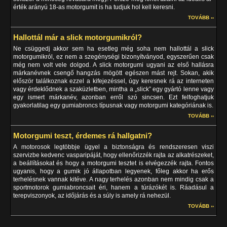
érték arányú 18-as motorgumit is ha tudjuk hol kell keresni.
TOVÁBB ››
Hallottál már a slick motorgumikról?
Ne csüggedj akkor sem ha esetleg még soha nem hallottál a slick
motorgumikról, ez nem a szegénységi bizonyítványod, egyszerűen csak
még nem volt vele dolgod. A slick motorgumi ugyani az első hallásra
márkanévnek csengő hangzás mögött egészen mást rejt. Sokan, akik
először találkoznak ezzel a kifejezéssel, úgy keresnek rá az interneten
vagy érdeklődnek a szaküzletben, mintha a „slick” egy gyártó lenne vagy
egy ismert márkanév, azonban erről szó sincsen. Ezt felfoghatjuk
gyakorlatilag egy gumiabroncs típusnak vagy motorgumi kategóriának is.
TOVÁBB ››
Motorgumi teszt, érdemes rá hallgatni?
A motorosok legtöbbje ügyel a biztonságra és rendszeresen viszi
szervizbe kedvenc vasparipáját, hogy ellenőrizzék rajta az alkatrészeket,
a beállításokat és hogy a motorgumi tesztet is elvégezzék rajta. Fontos
ugyanis, hogy a gumik jó állapotban legyenek, főleg akkor ha erős
terhelésnek vannak kitéve. A nagy terhelés azonban nem mindig csak a
sportmotorok gumiabroncsait éri, hanem a túrázókét is. Ráadásul a
terepviszonyok, az időjárás és a súly is amely rá nehezül.
TOVÁBB ››