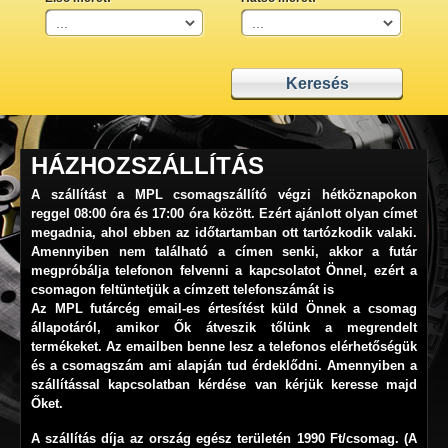
HÁZHOZSZÁLLÍTÁS
A szállítást a MPL csomagszállító végzi
hétköznapokon
reggel 08:00 óra és 17:00 óra között. Ezért ajánlott olyan címet
megadnia, ahol ebben az időtartamban ott tartózkodik valaki.
Amennyiben nem található a címen senki, akkor a futár
megpróbálja telefonon felvenni a kapcsolatot Önnel, ezért a
csomagon feltüntetjük a címzett telefonszámát is
Az
MPL
futárcég email-es értesítést küld Önnek a csomag
állapotáról, amikor Ők átveszik tőlünk a megrendelt
termékeket. Az emailben benne lesz a telefonos elérhetőségük
és a csomagszám ami alapján tud érdeklődni. Amennyiben a
szállítással kapcsolatban kérdése van kérjük keresse majd
Őket.
A szállítás díja az ország egész területén 1990 Ft/csomag. (A