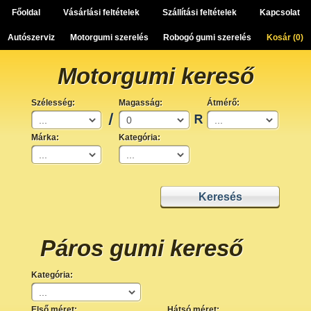
Főoldal
Vásárlási feltételek
Szállítási feltételek
Kapcsolat
Autószerviz
Motorgumi szerelés
Robogó gumi szerelés
Kosár (
0
)
Motorgumi kereső
Szélesség:
Magasság:
Átmérő:
Márka:
Kategória:
Páros gumi kereső
Kategória:
Első méret:
Hátsó méret: