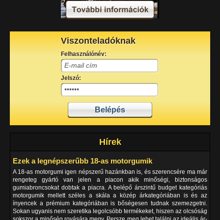
Viszonteladóknak
Felhasználónév:
Jelszó:
Hírek
Ezek a legnépszerűbb 18-as motorgumik
A 18-as motorgumi igen népszerű hazánkban is, és szerencsére ma már
rengeteg gyártó van jelen a piacon akik minőségi, biztonságos
gumiabroncsokat dobtak a piacra. A belépő árszintű budget kategóriás
motorgumik mellett széles a skála a közép árkategóriában is és az
ínyencek a prémium kategóriában is bőségesen tudnak szemezgetni.
Sokan ugyanis nem szeretika legolcsóbb termékeket, hiszen az olcsóság
sokszor a minőség rovására megy. Persze meg lehet találni az ideális ár-