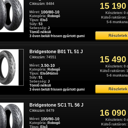
Cikkszám: Paros0394
15 190
Készleten: 0 
Cikkszám: 8484
Külső raktáron: 
110/70R17+150/70R17
Méret:
100/80-10
Méret:
5-6 munkana
Készleten: 0 
Kategória:
Sport túra
Kategória:
Robogó
Külső raktáron: 
Típus:
Első/Hátsó
Típus:
Első
5-6 munkana
Súly:
54/69
Súly:
53
Részletek
Sebesség:
W
Sebesség:
J
Tömlő nélküli
Tömlő nélküli
10537+10544
Részletek
3 éven belüli frissen gyártott gumi
3 éven belüli frissen gyártott gumi
Bridgestone B01 TL 51 J
Bridgestone Battlax Sport
Páros akció
15 490
Cikkszám: 74551
Touring T31 Páros akció
86 680
55/69 W
3.50-10
Méret:
Készleten: 0 
Cikkszám: Paros0738
Kategória:
Robogó
Készleten: 0 
Külső raktáron: 1
Típus:
Első/Hátsó
Külső raktáron: 1
5-6 munkana
Súly:
51
120/60R17+150/70R17
Méret:
5-6 munkana
Sebesség:
J
Kategória:
Sport túra
Tömlő nélküli
Típus:
Első/Hátsó
Részletek
3 éven belüli frissen gyártott gumi
Súly:
55/69
Részletek
Sebesség:
W
Tömlő nélküli
10538+10544
Bridgestone SC1 TL 56 J
3 éven belüli frissen gyártott gumi
16 090
Cikkszám: 8479
100/90-10
Méret:
Készleten: 0 
Bridgestone Battlax Sport
Páros akció
Kategória:
Robogó
Külső raktáron: 
Touring T31 Páros akció
Típus:
Első