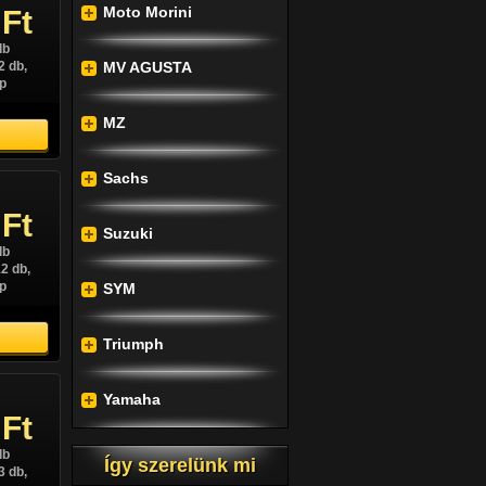
Moto Morini
 Ft
db
3 db,
p
db
2 db,
MV AGUSTA
p
MZ
Sachs
 Ft
 Ft
Suzuki
db
db
2 db,
1 db,
p
SYM
p
Triumph
Yamaha
 Ft
db
Így szerelünk mi
3 db,