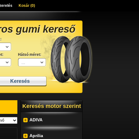
zerelés
Kosár (
0
)
ros gumi kereső
:
t:
Hátsó méret:
Keresés motor szerint
ADIVA
Aprilia