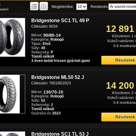
52 579
Cikkszám: Paros3252
k
Megjelenítve:
Rendezés:
Készleten: 0 
latból.
110/90-13+130/70-13
Méret:
Külső raktáron: 
Kategória:
Robogó
5-6 munkana
Típus:
Első/Hátsó
Bridgestone SC1 TL 49 P
Súly:
55/57
12 891
Cikkszám: 8034
Sebesség:
P
Tömlő nélküli
Részletek
90/80-14
Méret:
Készleten: 1 
7201+7208
Kategória:
Robogó
3 éven belüli frissen gyártott gumi
Külső raktáron: 
Típus:
Első
5-6 munkana
Súly:
49
Sebesség:
P
Bridgestone Battlecross X20
Tömlő nélküli
Páros akció
Részletek
3 éven belüli frissen gyártott gumi
Páros akció 51/62 M
57 780
Cikkszám: Paros0498
Készleten: 0 
80/100-21+110/90-19
Méret:
Bridgestone ML50 52 J
Külső raktáron: 
Kategória:
Cross
14 200
Cikkszám: 76018D2023
5-6 munkana
Típus:
Első/Hátsó
Súly:
51/62
130/70-10
Méret:
Készleten: 2 
Sebesség:
M
Kategória:
Robogó
Tömlős
Külső raktáron: 
Részletek
Súly:
52
7907+7910
5-6 munkana
Sebesség:
J
3 éven belüli frissen gyártott gumi
Tömlő nélküli
Gyártási év
2023
Részletek
Bridgestone Battlax Sport
Páros akció
Touring T31 Páros akció
83 779
54/69 W
Bridgestone SC1 TL 53 J