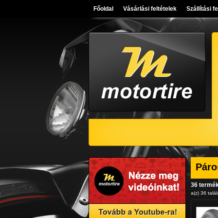
Főoldal
Vásárlási feltételek
Szállítási f
Páro
36 termé
a(z) 36 talál