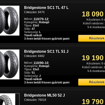
91 180
58/73 W
Cikkszám: Paros0487
Bridgestone SC1 TL 47 L
Készleten: 0 
Külső raktáron > 
18 090
Cikkszám: 8470
120/70R17+180/55R17
Méret:
5-6 munkana
Kategória:
Sport
110/70-12
Méret:
Készleten: 0 
Típus:
Első/Hátsó
Kategória:
Robogó
Külső raktáron: 
Súly:
58/73
Típus:
Első
Részletek
Sebesség:
W
5-6 munkana
Súly:
47
Tömlő nélküli
Sebesség:
L
8442+8446
Tömlő nélküli
3 éven belüli frissen gyártott gumi
Részletek
3 éven belüli frissen gyártott gumi
Bridgestone Battlax Sport
Páros akció
Bridgestone SC1 TL 51 J
Touring T31 Páros akció
92 279
19 190
Cikkszám: 8482
59/69 W
Cikkszám: Paros0739
110/90-10
Méret:
Készleten: 0 
Készleten: 0 
Kategória:
Robogó
Külső raktáron: 
Külső raktáron: 1
110/80R19+150/70R17
Méret:
Típus:
Első
5-6 munkana
5-6 munkana
Kategória:
Sport túra
Súly:
51
Típus:
Első/Hátsó
Sebesség:
J
Súly:
59/69
Tömlő nélküli
Részletek
Részletek
Sebesség:
W
3 éven belüli frissen gyártott gumi
Tömlő nélküli
10543+10544
3 éven belüli frissen gyártott gumi
Bridgestone ML50 52 J
19 790
Cikkszám: 76018
Bridgestone Battlax Sport
Páros akció