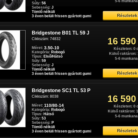
88 880
5-6 munkana
58/69 W
Súly:
56
Sebesség:
J
Cikkszám: Paros0429
Készleten: 0 
Tömlő nélküli
Külső raktáron: 1
Részletek
3 éven belüli frissen gyártott gumi
120/70R17+150/70R17
Méret:
5-6 munkana
Kategória:
Sport túra
Típus:
Első/Hátsó
Súly:
58/69
Bridgestone B01 TL 59 J
Részletek
Sebesség:
W
16 590
Cikkszám: 74832
Tömlő nélküli
10539+10544
3.50-10
Méret:
3 éven belüli frissen gyártott gumi
Készleten: 0 
Kategória:
Robogó
Külső raktáron: 
Típus:
Első/Hátsó
5-6 munkana
Súly:
59
Bridgestone Battlax BT46
Páros akció
Sebesség:
J
Páros akció 57/63 H
Tömlő nélküli
90 280
Részletek
3 éven belüli frissen gyártott gumi
Cikkszám: Paros0465
Készleten: 0 
110/80-17+130/70-18
Méret:
Külső raktáron: 
Kategória:
Sport túra
Bridgestone SC1 TL 53 P
5-6 munkana
Típus:
Első/Hátsó
16 590
Cikkszám: 8038
Súly:
57/63
Sebesség:
H
110/80-14
Méret:
Tömlő nélküli
Részletek
Készleten: 0 
Kategória:
Robogó
17389+17403
Külső raktáron: 1
Típus:
Hátsó
3 éven belüli frissen gyártott gumi
5-6 munkana
Súly:
53
Sebesség:
P
Tömlő nélküli
Bridgestone Battlax
Részletek
Páros akció
3 éven belüli frissen gyártott gumi
Hypersport S21 Páros akció