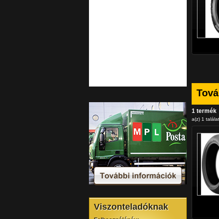
Tová
1 termék
a(z) 1 talála
Viszonteladóknak