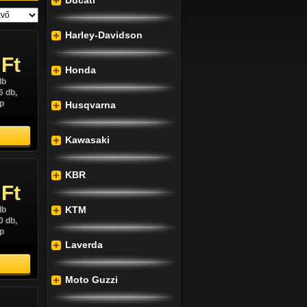
 Ft
Ducati
db
1 db,
Harley-Davidson
p
 Ft
Honda
db
6 db,
p
Husqvarna
Kawasaki
 Ft
db
KBR
1 db,
 Ft
p
KTM
db
0 db,
p
Laverda
Moto Guzzi
 Ft