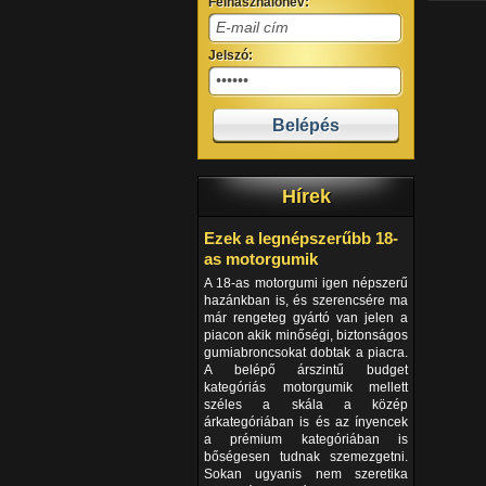
Felhasználónév:
Jelszó:
Hírek
Ezek a legnépszerűbb 18-
as motorgumik
A 18-as motorgumi igen népszerű
hazánkban is, és szerencsére ma
már rengeteg gyártó van jelen a
piacon akik minőségi, biztonságos
gumiabroncsokat dobtak a piacra.
A belépő árszintű budget
kategóriás motorgumik mellett
széles a skála a közép
árkategóriában is és az ínyencek
a prémium kategóriában is
bőségesen tudnak szemezgetni.
Sokan ugyanis nem szeretika