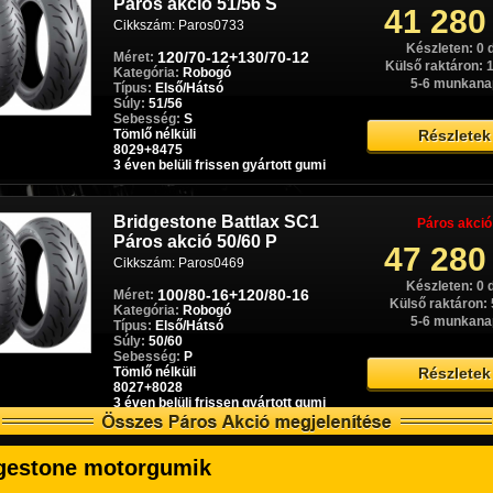
Páros akció 51/56 S
41 280
Cikkszám: Paros0733
Készleten: 0 
120/70-12+130/70-12
Méret:
Külső raktáron: 1
Kategória:
Robogó
5-6 munkana
Típus:
Első/Hátsó
Súly:
51/56
Sebesség:
S
Tömlő nélküli
Részletek
8029+8475
3 éven belüli frissen gyártott gumi
Bridgestone Battlax SC1
Páros akció
Páros akció 50/60 P
47 280
Cikkszám: Paros0469
Készleten: 0 
100/80-16+120/80-16
Méret:
Külső raktáron: 
Kategória:
Robogó
5-6 munkana
Típus:
Első/Hátsó
Súly:
50/60
Sebesség:
P
Tömlő nélküli
Részletek
8027+8028
3 éven belüli frissen gyártott gumi
Bridgestone SC1 Páros
Páros akció
gestone motorgumik
akció 55/57 P