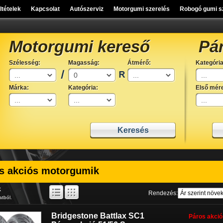
eltételek
Kapcsolat
Autószerviz
Motorgumi szerelés
Robogó gumi s
Motorgumi kereső
Pá
Szélesség:
Magasság:
Átmérő:
Kategória
Márka:
Kategória:
Első mére
s akciós motorgumik
k
Rendezés:
atból.
Bridgestone Battlax SC1
Páros akció