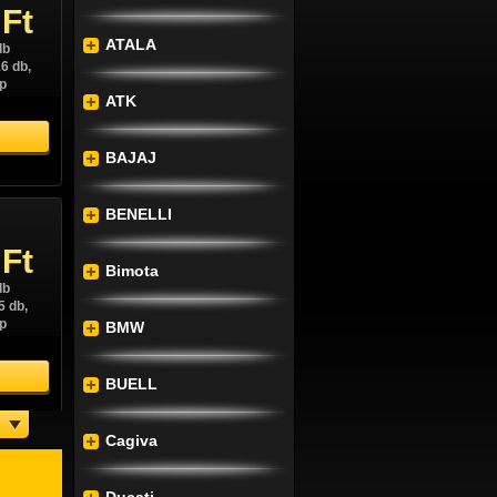
 Ft
ATALA
db
6 db,
p
ATK
BAJAJ
BENELLI
 Ft
Bimota
db
5 db,
p
BMW
BUELL
Cagiva