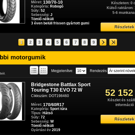
130/70-10
Méret:
Készleten: 0 
Touring T31 Páros akció
92 279
Kategória:
Robogó
Külső raktáron: 
58/69 W
Súly:
52
5-6 munkana
Sebesség:
J
Cikkszám: Paros0736
Készleten: 0 
Tömlő nélküli
Külső raktáron > 
3 éven belüli frissen gyártott gumi
120/70R17+160/60R17
Méret:
5-6 munkana
Részletek
Kategória:
Sport túra
Típus:
Első/Hátsó
Súly:
58/69
Részletek
Sebesség:
W
1
2
3
4
5
6
7
8
9
Tömlő nélküli
10539+10545
3 éven belüli frissen gyártott gumi
bbi motorgumik
Bridgestone Battlax
Páros akció
Megjelenítve:
Rendezés:
tból.
Hypersport S21 Páros akció
93 781
58/73 W
Bridgestone Battlax Sport
Cikkszám: Paros0726
Készleten: 0 
Touring T30 EVO 72 W
52 152
Külső raktáron > 
120/70R17+190/50R17
Méret:
Cikkszám: DOT198460
5-6 munkana
Kategória:
Sport
Készlet és szállí
Típus:
Első/Hátsó
170/60R17
Méret:
információ
Súly:
58/73
Kategória:
Sport túra
Részletek
Sebesség:
W
Típus:
Hátsó
Tömlő nélküli
Súly:
72
Részletek
8442+8447
Sebesség:
W
3 éven belüli frissen gyártott gumi
Tömlő nélküli
Gyártási év
2019