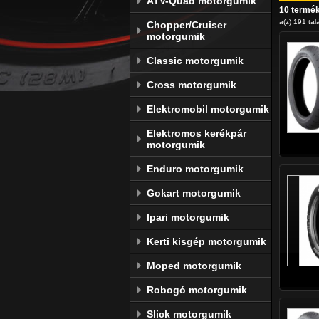
ATV-Quad motorgumik
10 termé
a(z) 191 talá
Chopper/Cruiser
motorgumik
Classic motorgumik
Cross motorgumik
Elektromobil motorgumik
Elektromos kerékpár
motorgumik
Enduro motorgumik
Gokart motorgumik
Ipari motorgumik
Kerti kisgép motorgumik
Moped motorgumik
Robogó motorgumik
Slick motorgumik