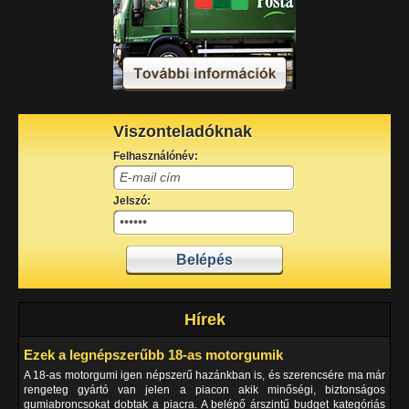
Viszonteladóknak
Felhasználónév:
Jelszó:
Hírek
Ezek a legnépszerűbb 18-as motorgumik
A 18-as motorgumi igen népszerű hazánkban is, és szerencsére ma már
rengeteg gyártó van jelen a piacon akik minőségi, biztonságos
gumiabroncsokat dobtak a piacra. A belépő árszintű budget kategóriás