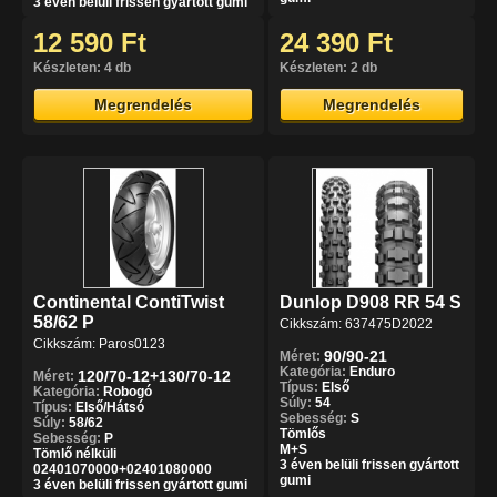
3 éven belüli frissen gyártott gumi
12 590 Ft
24 390 Ft
Készleten: 4 db
Készleten: 2 db
Megrendelés
Megrendelés
Continental ContiTwist
Dunlop D908 RR 54 S
58/62 P
Cikkszám: 637475D2022
Cikkszám: Paros0123
90/90-21
Méret:
Kategória:
Enduro
120/70-12+130/70-12
Méret:
Típus:
Első
Kategória:
Robogó
Súly:
54
Típus:
Első/Hátsó
Sebesség:
S
Súly:
58/62
Tömlős
Sebesség:
P
M+S
Tömlő nélküli
3 éven belüli frissen gyártott
02401070000+02401080000
gumi
3 éven belüli frissen gyártott gumi