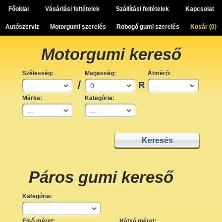
Főoldal
Vásárlási feltételek
Szállítási feltételek
Kapcsolat
Autószerviz
Motorgumi szerelés
Robogó gumi szerelés
Kosár (
0
)
Motorgumi kereső
Szélesség:
Magasság:
Átmérő:
Márka:
Kategória:
Páros gumi kereső
Kategória:
Első méret:
Hátsó méret: