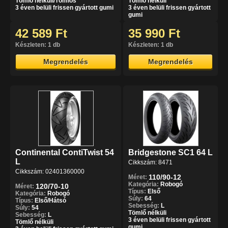
Tömlő nélküli/Tömlős
Tömlő nélküli
3 éven belüli frissen gyártott gumi
3 éven belüli frissen gyártott
gumi
42 589 Ft
35 990 Ft
Készleten: 1 db
Készleten: 1 db
Megrendelés
Megrendelés
Continental ContiTwist 54
Bridgestone SC1 64 L
L
Cikkszám: 8471
Cikkszám: 02401360000
110/90-12
Méret:
Kategória:
Robogó
120/70-10
Méret:
Típus:
Első
Kategória:
Robogó
Súly:
64
Típus:
Első/Hátsó
Sebesség:
L
Súly:
54
Tömlő nélküli
Sebesség:
L
3 éven belüli frissen gyártott
Tömlő nélküli
gumi