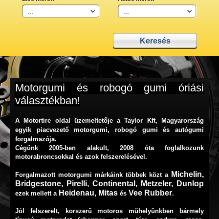
Motorgumi és robogó gumi óriási
választékban!
A
Motortire
oldal üzemeltetője
a Taylor Kft, Magyarország
egyik piacvezető motorgumi, robogó gumi és autógumi
forgalmazója.
Cégünk 2005-ben alakult, 2008 óta foglalkozunk
motorabroncsokkal és azok felszerelésével.
Michelin
,
Forgalmazott motorgumi márkáink többek közt a
Bridgestone
,
Pirelli
,
Continental
,
Metzeler
,
Dunlop
Heidenau
,
Mitas
Vee Rubber
ezek mellett a
és
.
Jól felszerelt, korszerű motoros műhelyünkben bármely