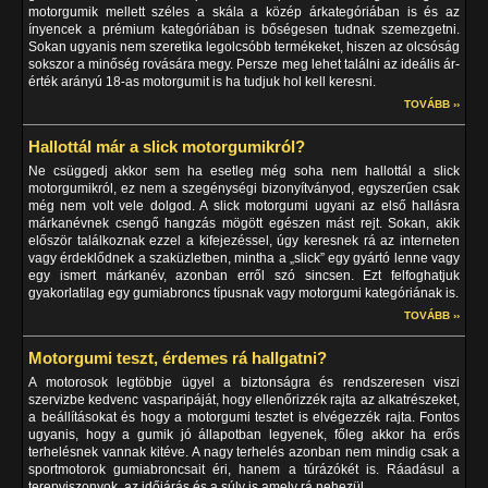
motorgumik mellett széles a skála a közép árkategóriában is és az
ínyencek a prémium kategóriában is bőségesen tudnak szemezgetni.
Sokan ugyanis nem szeretika legolcsóbb termékeket, hiszen az olcsóság
sokszor a minőség rovására megy. Persze meg lehet találni az ideális ár-
érték arányú 18-as motorgumit is ha tudjuk hol kell keresni.
TOVÁBB ››
Hallottál már a slick motorgumikról?
Ne csüggedj akkor sem ha esetleg még soha nem hallottál a slick
motorgumikról, ez nem a szegénységi bizonyítványod, egyszerűen csak
még nem volt vele dolgod. A slick motorgumi ugyani az első hallásra
márkanévnek csengő hangzás mögött egészen mást rejt. Sokan, akik
először találkoznak ezzel a kifejezéssel, úgy keresnek rá az interneten
vagy érdeklődnek a szaküzletben, mintha a „slick” egy gyártó lenne vagy
egy ismert márkanév, azonban erről szó sincsen. Ezt felfoghatjuk
gyakorlatilag egy gumiabroncs típusnak vagy motorgumi kategóriának is.
TOVÁBB ››
Motorgumi teszt, érdemes rá hallgatni?
A motorosok legtöbbje ügyel a biztonságra és rendszeresen viszi
szervizbe kedvenc vasparipáját, hogy ellenőrizzék rajta az alkatrészeket,
a beállításokat és hogy a motorgumi tesztet is elvégezzék rajta. Fontos
ugyanis, hogy a gumik jó állapotban legyenek, főleg akkor ha erős
terhelésnek vannak kitéve. A nagy terhelés azonban nem mindig csak a
sportmotorok gumiabroncsait éri, hanem a túrázókét is. Ráadásul a
terepviszonyok, az időjárás és a súly is amely rá nehezül.