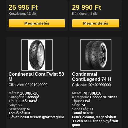
25 995 Ft
29 990 Ft
Készleten: 13 db
Készleten: 1 db
Megrendelés
Megrendelés
Continental ContiTwist 58
Continental
M
ContiLegend 74 H
Cikkszám: 02401040000
Cikkszám: 02402990000
100/80-10
MT90B16
Méret:
Méret:
Kategória:
Robogó
Kategória:
Chopper/Cruiser
Típus:
Első/Hátsó
Típus:
Első
Súly:
58
Súly:
74
Sebesség:
M
Sebesség:
H
Tömlő nélküli
Tömlő nélküli
3 éven belüli frissen gyártott gumi
Fehér oldalfal, Megerősített
3 éven belüli frissen gyártott
gumi