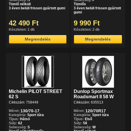
Sebesség:
H
Sebesség:
P
Tömlő nélküli
Tömlős
3 éven belüli frissen gyártott gumi
3 éven belüli frissen gyártott
gumi
42 490 Ft
9 990 Ft
Készleten: 1 db
Készleten: 2 db
Megrendelés
Megrendelés
Michelin PILOT STREET
Dunlop Sportmax
62 S
Roadsmart II 58 W
Cikkszám: 758449
Cikkszám: 635513
130/70-17
120/70R17
Méret:
Méret:
Kategória:
Sport túra
Kategória:
Sport túra
Típus:
Hátsó
Típus:
Első
Súly:
62
Súly:
58
Sebesség:
S
Sebesség:
W