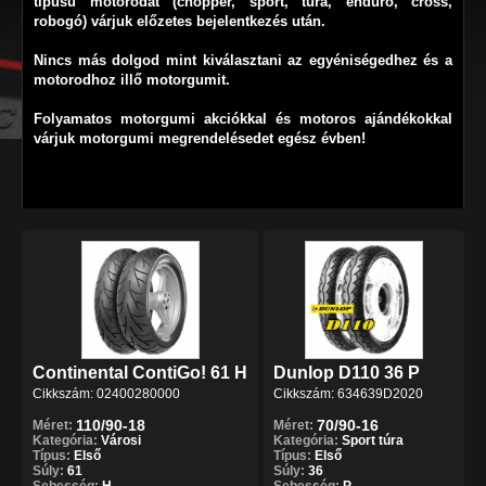
típusú motorodat (chopper, sport, túra, enduro, cross,
robogó) várjuk előzetes bejelentkezés után.
Nincs más dolgod mint kiválasztani az egyéniségedhez és a
motorodhoz illő motorgumit.
Folyamatos motorgumi akciókkal
és
motoros ajándékokkal
várjuk motorgumi megrendelésedet egész évben!
Continental ContiGo! 61 H
Dunlop D110 36 P
Cikkszám: 02400280000
Cikkszám: 634639D2020
110/90-18
70/90-16
Méret:
Méret:
Kategória:
Városi
Kategória:
Sport túra
Típus:
Első
Típus:
Első
Súly:
61
Súly:
36