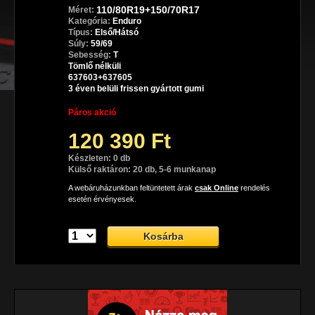
110/80R19+150/70R17
Méret:
Kategória:
Enduro
Típus:
Első/Hátsó
Súly:
59/69
Sebesség:
T
Tömlő nélküli
637603+637605
3 éven belüli frissen gyártott gumi
Páros akció
120 390 Ft
Készleten: 0 db
Külső raktáron: 20 db, 5-6 munkanap
A webáruházunkban feltüntetett árak
csak Online
rendelés
esetén érvényesek.