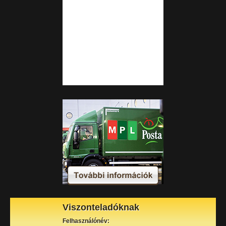
Viszonteladóknak
Felhasználónév: