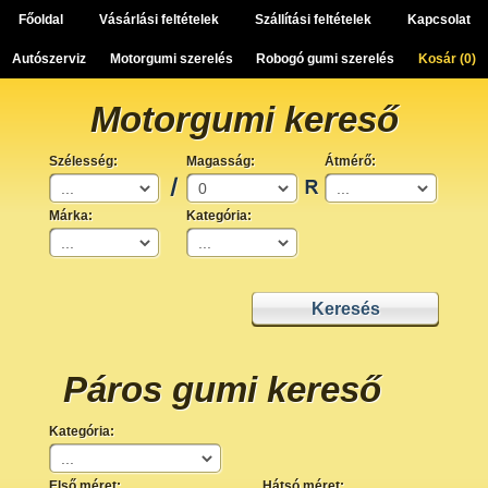
Főoldal
Vásárlási feltételek
Szállítási feltételek
Kapcsolat
Autószerviz
Motorgumi szerelés
Robogó gumi szerelés
Kosár (
0
)
Motorgumi kereső
Szélesség:
Magasság:
Átmérő:
Márka:
Kategória:
Páros gumi kereső
Kategória:
Első méret:
Hátsó méret: