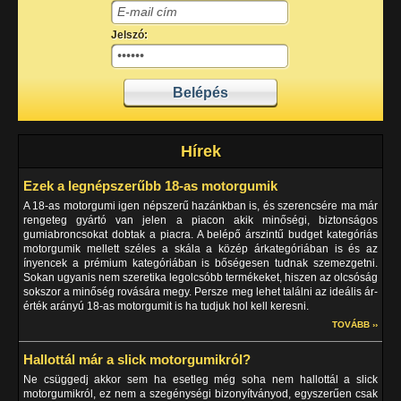
Jelszó:
Hírek
Ezek a legnépszerűbb 18-as motorgumik
A 18-as motorgumi igen népszerű hazánkban is, és szerencsére ma már
rengeteg gyártó van jelen a piacon akik minőségi, biztonságos
gumiabroncsokat dobtak a piacra. A belépő árszintű budget kategóriás
motorgumik mellett széles a skála a közép árkategóriában is és az
ínyencek a prémium kategóriában is bőségesen tudnak szemezgetni.
Sokan ugyanis nem szeretika legolcsóbb termékeket, hiszen az olcsóság
sokszor a minőség rovására megy. Persze meg lehet találni az ideális ár-
érték arányú 18-as motorgumit is ha tudjuk hol kell keresni.
TOVÁBB ››
Hallottál már a slick motorgumikról?
Ne csüggedj akkor sem ha esetleg még soha nem hallottál a slick
motorgumikról, ez nem a szegénységi bizonyítványod, egyszerűen csak