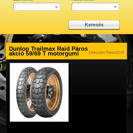
Dunlop Trailmax Raid Páros
akció 59/69 T motorgumi
Cikkszám: Paros3215