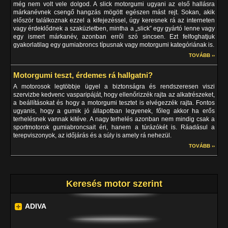
még nem volt vele dolgod. A slick motorgumi ugyani az első hallásra
márkanévnek csengő hangzás mögött egészen mást rejt. Sokan, akik
először találkoznak ezzel a kifejezéssel, úgy keresnek rá az interneten
vagy érdeklődnek a szaküzletben, mintha a „slick” egy gyártó lenne vagy
egy ismert márkanév, azonban erről szó sincsen. Ezt felfoghatjuk
gyakorlatilag egy gumiabroncs típusnak vagy motorgumi kategóriának is.
TOVÁBB ››
Motorgumi teszt, érdemes rá hallgatni?
A motorosok legtöbbje ügyel a biztonságra és rendszeresen viszi
szervizbe kedvenc vasparipáját, hogy ellenőrizzék rajta az alkatrészeket,
a beállításokat és hogy a motorgumi tesztet is elvégezzék rajta. Fontos
ugyanis, hogy a gumik jó állapotban legyenek, főleg akkor ha erős
terhelésnek vannak kitéve. A nagy terhelés azonban nem mindig csak a
sportmotorok gumiabroncsait éri, hanem a túrázókét is. Ráadásul a
terepviszonyok, az időjárás és a súly is amely rá nehezül.
TOVÁBB ››
Keresés motor szerint
ADIVA