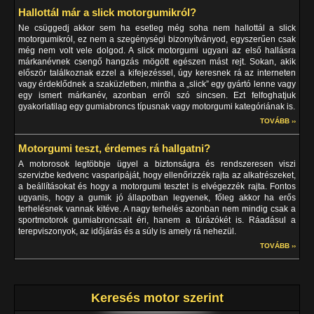
Hallottál már a slick motorgumikról?
Ne csüggedj akkor sem ha esetleg még soha nem hallottál a slick
motorgumikról, ez nem a szegénységi bizonyítványod, egyszerűen csak
még nem volt vele dolgod. A slick motorgumi ugyani az első hallásra
márkanévnek csengő hangzás mögött egészen mást rejt. Sokan, akik
először találkoznak ezzel a kifejezéssel, úgy keresnek rá az interneten
vagy érdeklődnek a szaküzletben, mintha a „slick” egy gyártó lenne vagy
egy ismert márkanév, azonban erről szó sincsen. Ezt felfoghatjuk
gyakorlatilag egy gumiabroncs típusnak vagy motorgumi kategóriának is.
TOVÁBB ››
Motorgumi teszt, érdemes rá hallgatni?
A motorosok legtöbbje ügyel a biztonságra és rendszeresen viszi
szervizbe kedvenc vasparipáját, hogy ellenőrizzék rajta az alkatrészeket,
a beállításokat és hogy a motorgumi tesztet is elvégezzék rajta. Fontos
ugyanis, hogy a gumik jó állapotban legyenek, főleg akkor ha erős
terhelésnek vannak kitéve. A nagy terhelés azonban nem mindig csak a
sportmotorok gumiabroncsait éri, hanem a túrázókét is. Ráadásul a
terepviszonyok, az időjárás és a súly is amely rá nehezül.
TOVÁBB ››
Keresés motor szerint