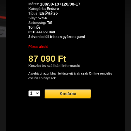
100/90-19+120/90-17
Méret:
Kategória:
Enduro
Típus:
Első/Hátsó
Súly:
57/64
Sebesség:
T/S
Tömlős
651044+651048
3 éven belüli frissen gyártott gumi
Páros akció
87 090 Ft
Készlet és szállítási információ
A webáruházunkban feltüntetett árak
csak Online
rendelés
esetén érvényesek.
Dunlop TrailMax enduro gumiabroncs
 A Dunlop TrailMax prémium enduro gumiabroncs, mely 
aszfaltozott úton és sziklás terepen is garantálja a tökéletes 
teljesítményt és az élményteli, biztonságos motorozást.