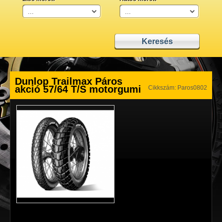
Dunlop Trailmax Páros
akció 57/64 T/S motorgumi
Cikkszám: Paros0802