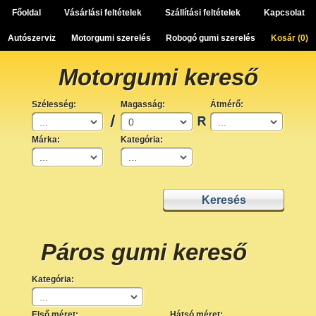
Főoldal
Vásárlási feltételek
Szállítási feltételek
Kapcsolat
Autószerviz
Motorgumi szerelés
Robogó gumi szerelés
Kosár (
0
)
Motorgumi kereső
Szélesség:
Magasság:
Átmérő:
Márka:
Kategória:
Páros gumi kereső
Kategória:
Első méret:
Hátsó méret: