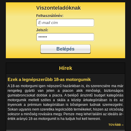
Viszonteladóknak
Felhasználónév:
Jelszó:
Hírek
Ezek a legnépszerűbb 18-as motorgumik
A 18-as motorgumi igen népszerű hazánkban is, és szerencsére ma már
rengeteg gyártó van jelen a piacon akik minőségi, biztonságos
gumiabroncsokat dobtak a piacra. A belépő árszintű budget kategóriás
motorgumik mellett széles a skála a közép árkategóriában is és az
ínyencek a prémium kategóriában is bőségesen tudnak szemezgetni.
Sokan ugyanis nem szeretika legolcsóbb termékeket, hiszen az olcsóság
sokszor a minőség rovására megy. Persze meg lehet találni az ideális ár-
érték arányú 18-as motorgumit is ha tudjuk hol kell keresni.
TOVÁBB ››