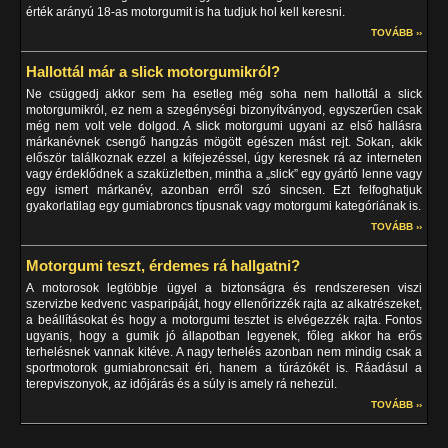
érték arányú 18-as motorgumit is ha tudjuk hol kell keresni.
TOVÁBB ››
Hallottál már a slick motorgumikról?
Ne csüggedj akkor sem ha esetleg még soha nem hallottál a slick
motorgumikról, ez nem a szegénységi bizonyítványod, egyszerűen csak
még nem volt vele dolgod. A slick motorgumi ugyani az első hallásra
márkanévnek csengő hangzás mögött egészen mást rejt. Sokan, akik
először találkoznak ezzel a kifejezéssel, úgy keresnek rá az interneten
vagy érdeklődnek a szaküzletben, mintha a „slick” egy gyártó lenne vagy
egy ismert márkanév, azonban erről szó sincsen. Ezt felfoghatjuk
gyakorlatilag egy gumiabroncs típusnak vagy motorgumi kategóriának is.
TOVÁBB ››
Motorgumi teszt, érdemes rá hallgatni?
A motorosok legtöbbje ügyel a biztonságra és rendszeresen viszi
szervizbe kedvenc vasparipáját, hogy ellenőrizzék rajta az alkatrészeket,
a beállításokat és hogy a motorgumi tesztet is elvégezzék rajta. Fontos
ugyanis, hogy a gumik jó állapotban legyenek, főleg akkor ha erős
terhelésnek vannak kitéve. A nagy terhelés azonban nem mindig csak a
sportmotorok gumiabroncsait éri, hanem a túrázókét is. Ráadásul a
terepviszonyok, az időjárás és a súly is amely rá nehezül.
TOVÁBB ››