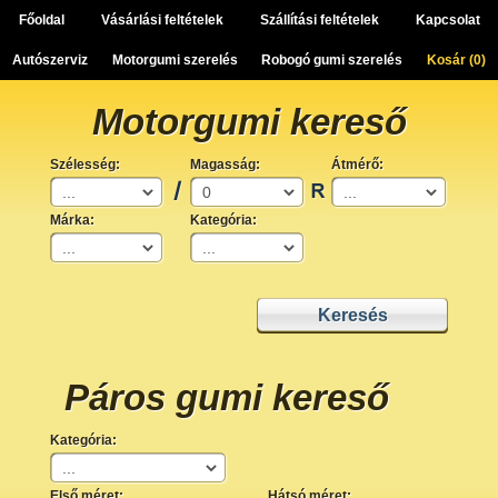
Főoldal
Vásárlási feltételek
Szállítási feltételek
Kapcsolat
Autószerviz
Motorgumi szerelés
Robogó gumi szerelés
Kosár (
0
)
Motorgumi kereső
Szélesség:
Magasság:
Átmérő:
Márka:
Kategória:
Páros gumi kereső
Kategória:
Első méret:
Hátsó méret: