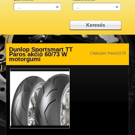
Dunlop Sportsmart TT
Páros akció 60/73 W
Cikkszám: Paros3176
motorgumi