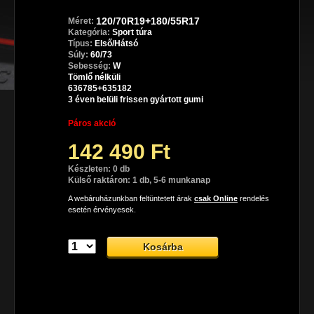
120/70R19+180/55R17
Méret:
Kategória:
Sport túra
Típus:
Első/Hátsó
Súly:
60/73
Sebesség:
W
Tömlő nélküli
636785+635182
3 éven belüli frissen gyártott gumi
Páros akció
142 490 Ft
Készleten: 0 db
Külső raktáron: 1 db, 5-6 munkanap
A webáruházunkban feltüntetett árak
csak Online
rendelés
esetén érvényesek.
Dunlop SportSmart TT sport gumiabroncs
A Dunlop SportSmart TT prémium sport motorgumi, mely az 