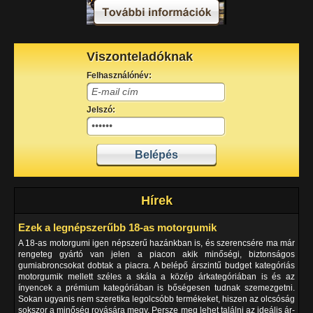
Viszonteladóknak
Felhasználónév:
Jelszó:
Hírek
Ezek a legnépszerűbb 18-as motorgumik
A 18-as motorgumi igen népszerű hazánkban is, és szerencsére ma már
rengeteg gyártó van jelen a piacon akik minőségi, biztonságos
gumiabroncsokat dobtak a piacra. A belépő árszintű budget kategóriás
motorgumik mellett széles a skála a közép árkategóriában is és az
ínyencek a prémium kategóriában is bőségesen tudnak szemezgetni.
Sokan ugyanis nem szeretika legolcsóbb termékeket, hiszen az olcsóság
sokszor a minőség rovására megy. Persze meg lehet találni az ideális ár-