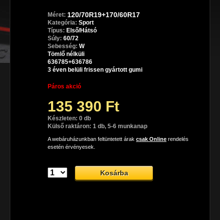
120/70R19+170/60R17
Méret:
Kategória:
Sport
Típus:
Első/Hátsó
Súly:
60/72
Sebesség:
W
Tömlő nélküli
636785+636786
3 éven belüli frissen gyártott gumi
Páros akció
135 390 Ft
Készleten: 0 db
Külső raktáron: 1 db, 5-6 munkanap
A webáruházunkban feltüntetett árak
csak Online
rendelés
esetén érvényesek.
Dunlop SportSmart TT sport gumiabroncs
A Dunlop SportSmart TT prémium sport motorgumi, mely az 