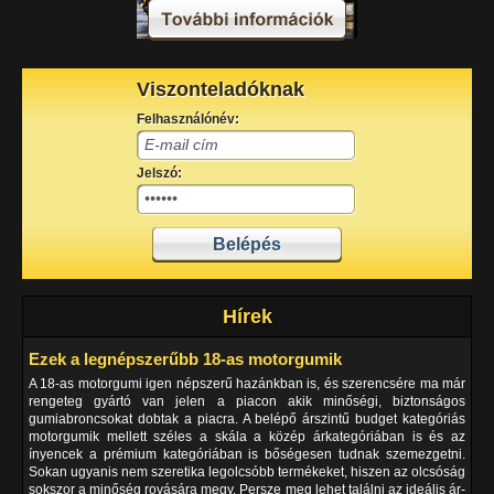
Viszonteladóknak
Felhasználónév:
Jelszó:
Hírek
Ezek a legnépszerűbb 18-as motorgumik
A 18-as motorgumi igen népszerű hazánkban is, és szerencsére ma már
rengeteg gyártó van jelen a piacon akik minőségi, biztonságos
gumiabroncsokat dobtak a piacra. A belépő árszintű budget kategóriás
motorgumik mellett széles a skála a közép árkategóriában is és az
ínyencek a prémium kategóriában is bőségesen tudnak szemezgetni.
Sokan ugyanis nem szeretika legolcsóbb termékeket, hiszen az olcsóság
sokszor a minőség rovására megy. Persze meg lehet találni az ideális ár-