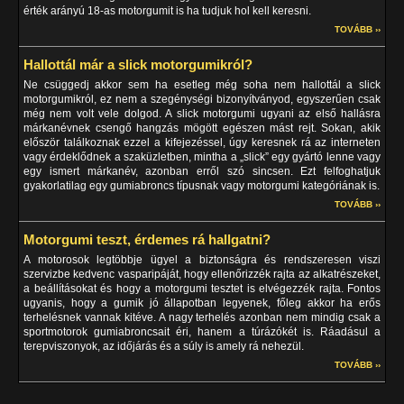
érték arányú 18-as motorgumit is ha tudjuk hol kell keresni.
TOVÁBB ››
Hallottál már a slick motorgumikról?
Ne csüggedj akkor sem ha esetleg még soha nem hallottál a slick
motorgumikról, ez nem a szegénységi bizonyítványod, egyszerűen csak
még nem volt vele dolgod. A slick motorgumi ugyani az első hallásra
márkanévnek csengő hangzás mögött egészen mást rejt. Sokan, akik
először találkoznak ezzel a kifejezéssel, úgy keresnek rá az interneten
vagy érdeklődnek a szaküzletben, mintha a „slick” egy gyártó lenne vagy
egy ismert márkanév, azonban erről szó sincsen. Ezt felfoghatjuk
gyakorlatilag egy gumiabroncs típusnak vagy motorgumi kategóriának is.
TOVÁBB ››
Motorgumi teszt, érdemes rá hallgatni?
A motorosok legtöbbje ügyel a biztonságra és rendszeresen viszi
szervizbe kedvenc vasparipáját, hogy ellenőrizzék rajta az alkatrészeket,
a beállításokat és hogy a motorgumi tesztet is elvégezzék rajta. Fontos
ugyanis, hogy a gumik jó állapotban legyenek, főleg akkor ha erős
terhelésnek vannak kitéve. A nagy terhelés azonban nem mindig csak a
sportmotorok gumiabroncsait éri, hanem a túrázókét is. Ráadásul a
terepviszonyok, az időjárás és a súly is amely rá nehezül.
TOVÁBB ››