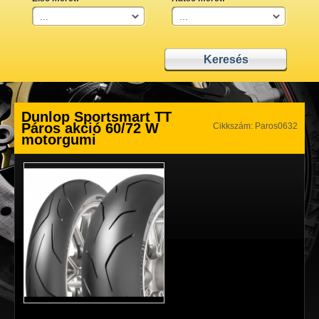
Dunlop Sportsmart TT
Páros akció 60/72 W
Cikkszám: Paros0632
motorgumi