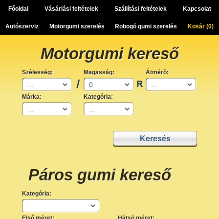
Főoldal
Vásárlási feltételek
Szállítási feltételek
Kapcsolat
Autószerviz
Motorgumi szerelés
Robogó gumi szerelés
Kosár (
0
)
Motorgumi kereső
Szélesség:
Magasság:
Átmérő:
Márka:
Kategória:
Páros gumi kereső
Kategória:
Első méret:
Hátsó méret: