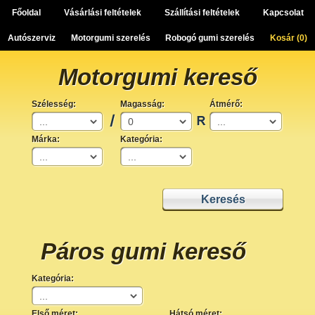
Főoldal
Vásárlási feltételek
Szállítási feltételek
Kapcsolat
Autószerviz
Motorgumi szerelés
Robogó gumi szerelés
Kosár (
0
)
Motorgumi kereső
Szélesség:
Magasság:
Átmérő:
Márka:
Kategória:
Páros gumi kereső
Kategória:
Első méret:
Hátsó méret: