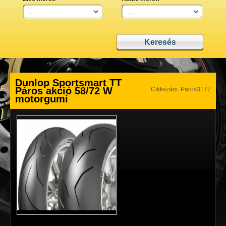
Dunlop Sportsmart TT
Páros akció 58/72 W
Cikkszám: Paros3177
motorgumi