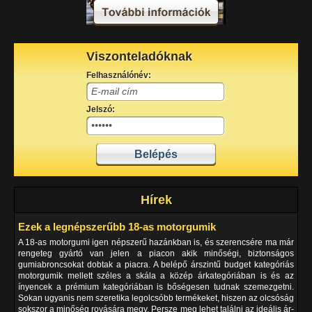
Viszonteladóknak
Felhasználónév:
Jelszó:
Hírek
Ezek a legnépszerűbb 18-as motorgumik
A 18-as motorgumi igen népszerű hazánkban is, és szerencsére ma már
rengeteg gyártó van jelen a piacon akik minőségi, biztonságos
gumiabroncsokat dobtak a piacra. A belépő árszintű budget kategóriás
motorgumik mellett széles a skála a közép árkategóriában is és az
ínyencek a prémium kategóriában is bőségesen tudnak szemezgetni.
Sokan ugyanis nem szeretika legolcsóbb termékeket, hiszen az olcsóság
sokszor a minőség rovására megy. Persze meg lehet találni az ideális ár-