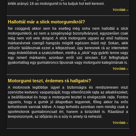
érték arányú 18-as motorgumit is ha tudjuk hol kell keresni.
TOVÁBB ››
Hallottál már a slick motorgumikról?
Ne csüggedj akkor sem ha esetleg még soha nem hallottál a slick
motorgumikról, ez nem a szegénységi bizonyítványod, egyszerűen csak
még nem volt vele dolgod. A slick motorgumi ugyani az első hallásra
márkanévnek csengő hangzás mögött egészen mást rejt. Sokan, akik
először találkoznak ezzel a kifejezéssel, úgy keresnek rá az interneten
vagy érdeklődnek a szaküzletben, mintha a „slick” egy gyártó lenne vagy
egy ismert márkanév, azonban erről szó sincsen. Ezt felfoghatjuk
gyakorlatilag egy gumiabroncs típusnak vagy motorgumi kategóriának is.
TOVÁBB ››
Motorgumi teszt, érdemes rá hallgatni?
A motorosok legtöbbje ügyel a biztonságra és rendszeresen viszi
szervizbe kedvenc vasparipáját, hogy ellenőrizzék rajta az alkatrészeket,
a beállításokat és hogy a motorgumi tesztet is elvégezzék rajta. Fontos
ugyanis, hogy a gumik jó állapotban legyenek, főleg akkor ha erős
terhelésnek vannak kitéve. A nagy terhelés azonban nem mindig csak a
sportmotorok gumiabroncsait éri, hanem a túrázókét is. Ráadásul a
terepviszonyok, az időjárás és a súly is amely rá nehezül.
TOVÁBB ››