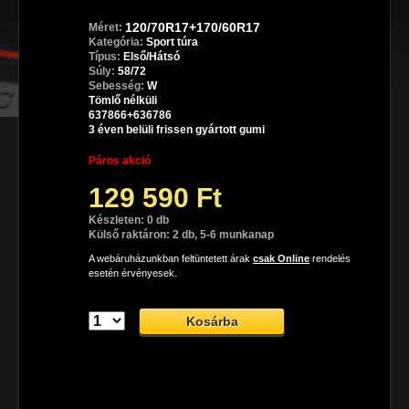
120/70R17+170/60R17
Méret:
Kategória:
Sport túra
Típus:
Első/Hátsó
Súly:
58/72
Sebesség:
W
Tömlő nélküli
637866+636786
3 éven belüli frissen gyártott gumi
Páros akció
129 590 Ft
Készleten: 0 db
Külső raktáron: 2 db, 5-6 munkanap
A webáruházunkban feltüntetett árak
csak Online
rendelés
esetén érvényesek.
Dunlop SportSmart TT sport gumiabroncs
A Dunlop SportSmart TT prémium sport motorgumi, mely az 