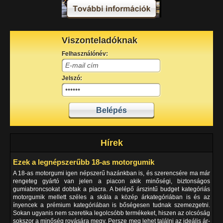
Viszonteladóknak
Felhasználónév:
Jelszó:
Hírek
Ezek a legnépszerűbb 18-as motorgumik
A 18-as motorgumi igen népszerű hazánkban is, és szerencsére ma már
rengeteg gyártó van jelen a piacon akik minőségi, biztonságos
gumiabroncsokat dobtak a piacra. A belépő árszintű budget kategóriás
motorgumik mellett széles a skála a közép árkategóriában is és az
ínyencek a prémium kategóriában is bőségesen tudnak szemezgetni.
Sokan ugyanis nem szeretika legolcsóbb termékeket, hiszen az olcsóság
sokszor a minőség rovására megy. Persze meg lehet találni az ideális ár-