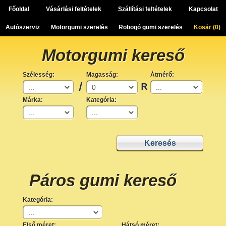
Főoldal
Vásárlási feltételek
Szállítási feltételek
Kapcsolat
Autószerviz
Motorgumi szerelés
Robogó gumi szerelés
Kosár (
0
)
Motorgumi kereső
Szélesség:
Magasság:
Átmérő:
Márka:
Kategória:
Páros gumi kereső
Kategória:
Első méret:
Hátsó méret: