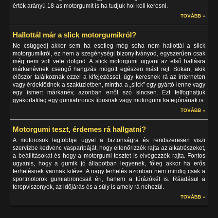
érték arányú 18-as motorgumit is ha tudjuk hol kell keresni.
TOVÁBB ››
Hallottál már a slick motorgumikról?
Ne csüggedj akkor sem ha esetleg még soha nem hallottál a slick
motorgumikról, ez nem a szegénységi bizonyítványod, egyszerűen csak
még nem volt vele dolgod. A slick motorgumi ugyani az első hallásra
márkanévnek csengő hangzás mögött egészen mást rejt. Sokan, akik
először találkoznak ezzel a kifejezéssel, úgy keresnek rá az interneten
vagy érdeklődnek a szaküzletben, mintha a „slick” egy gyártó lenne vagy
egy ismert márkanév, azonban erről szó sincsen. Ezt felfoghatjuk
gyakorlatilag egy gumiabroncs típusnak vagy motorgumi kategóriának is.
TOVÁBB ››
Motorgumi teszt, érdemes rá hallgatni?
A motorosok legtöbbje ügyel a biztonságra és rendszeresen viszi
szervizbe kedvenc vasparipáját, hogy ellenőrizzék rajta az alkatrészeket,
a beállításokat és hogy a motorgumi tesztet is elvégezzék rajta. Fontos
ugyanis, hogy a gumik jó állapotban legyenek, főleg akkor ha erős
terhelésnek vannak kitéve. A nagy terhelés azonban nem mindig csak a
sportmotorok gumiabroncsait éri, hanem a túrázókét is. Ráadásul a
terepviszonyok, az időjárás és a súly is amely rá nehezül.
TOVÁBB ››