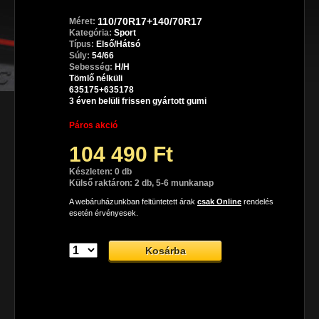
110/70R17+140/70R17
Méret:
Kategória:
Sport
Típus:
Első/Hátsó
Súly:
54/66
Sebesség:
H/H
Tömlő nélküli
635175+635178
3 éven belüli frissen gyártott gumi
Páros akció
104 490 Ft
Készleten: 0 db
Külső raktáron: 2 db, 5-6 munkanap
A webáruházunkban feltüntetett árak
csak Online
rendelés
esetén érvényesek.
Dunlop SportSmart TT sport gumiabroncs
A Dunlop SportSmart TT prémium sport motorgumi, mely az 