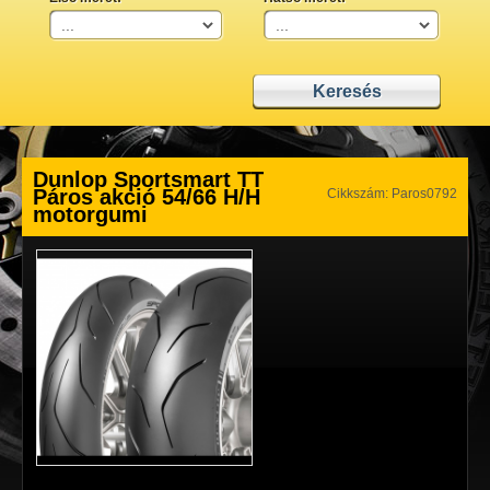
Dunlop Sportsmart TT
Páros akció 54/66 H/H
Cikkszám: Paros0792
motorgumi