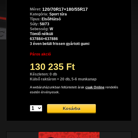
120/70R17+180/55R17
Méret:
Kategória:
Sport túra
Típus:
Első/Hátsó
Súly:
58/73
Sebesség:
W
Tömlő nélküli
637884+637886
3 éven belüli frissen gyártott gumi
Páros akció
130 235 Ft
Készleten: 0 db
Külső raktáron > 20 db, 5-6 munkanap
A webáruházunkban feltüntetett árak
csak Online
rendelés
esetén érvényesek.