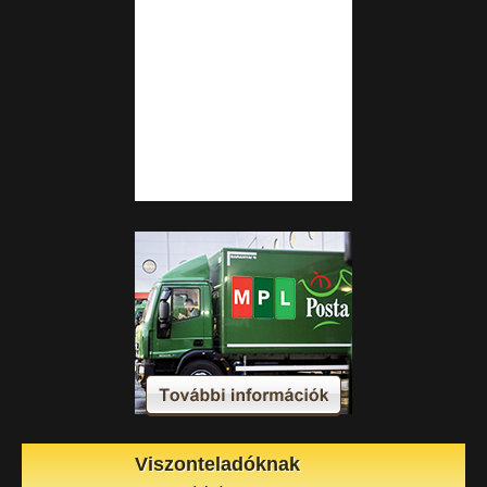
Viszonteladóknak