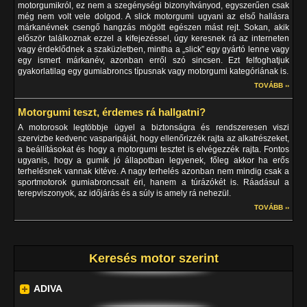
motorgumikról, ez nem a szegénységi bizonyítványod, egyszerűen csak
még nem volt vele dolgod. A slick motorgumi ugyani az első hallásra
márkanévnek csengő hangzás mögött egészen mást rejt. Sokan, akik
először találkoznak ezzel a kifejezéssel, úgy keresnek rá az interneten
vagy érdeklődnek a szaküzletben, mintha a „slick” egy gyártó lenne vagy
egy ismert márkanév, azonban erről szó sincsen. Ezt felfoghatjuk
gyakorlatilag egy gumiabroncs típusnak vagy motorgumi kategóriának is.
TOVÁBB ››
Motorgumi teszt, érdemes rá hallgatni?
A motorosok legtöbbje ügyel a biztonságra és rendszeresen viszi
szervizbe kedvenc vasparipáját, hogy ellenőrizzék rajta az alkatrészeket,
a beállításokat és hogy a motorgumi tesztet is elvégezzék rajta. Fontos
ugyanis, hogy a gumik jó állapotban legyenek, főleg akkor ha erős
terhelésnek vannak kitéve. A nagy terhelés azonban nem mindig csak a
sportmotorok gumiabroncsait éri, hanem a túrázókét is. Ráadásul a
terepviszonyok, az időjárás és a súly is amely rá nehezül.
TOVÁBB ››
Keresés motor szerint
ADIVA