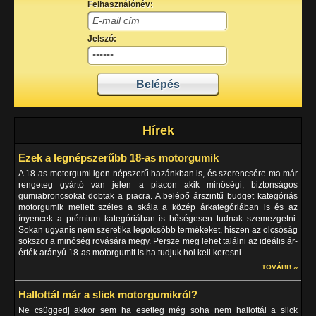
Felhasználónév:
Jelszó:
Hírek
Ezek a legnépszerűbb 18-as motorgumik
A 18-as motorgumi igen népszerű hazánkban is, és szerencsére ma már
rengeteg gyártó van jelen a piacon akik minőségi, biztonságos
gumiabroncsokat dobtak a piacra. A belépő árszintű budget kategóriás
motorgumik mellett széles a skála a közép árkategóriában is és az
ínyencek a prémium kategóriában is bőségesen tudnak szemezgetni.
Sokan ugyanis nem szeretika legolcsóbb termékeket, hiszen az olcsóság
sokszor a minőség rovására megy. Persze meg lehet találni az ideális ár-
érték arányú 18-as motorgumit is ha tudjuk hol kell keresni.
TOVÁBB ››
Hallottál már a slick motorgumikról?
Ne csüggedj akkor sem ha esetleg még soha nem hallottál a slick