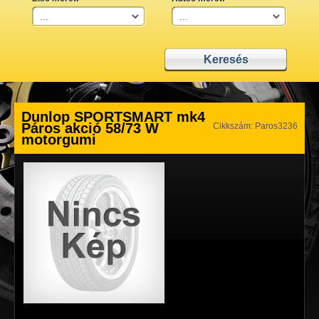
Dunlop SPORTSMART mk4
Páros akció 58/73 W
Cikkszám: Paros3236
motorgumi