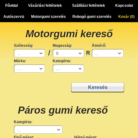
Főoldal
Vásárlási feltételek
Szállítási feltételek
Kapcsolat
Autószerviz
Motorgumi szerelés
Robogó gumi szerelés
Kosár (
0
)
Motorgumi kereső
Szélesség:
Magasság:
Átmérő:
Márka:
Kategória:
Páros gumi kereső
Kategória:
Első méret:
Hátsó méret: