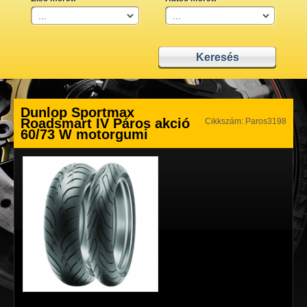
Dunlop Sportmax
Roadsmart IV Páros akció
Cikkszám: Paros3198
60/73 W motorgumi