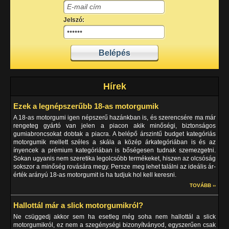
Jelszó:
Hírek
Ezek a legnépszerűbb 18-as motorgumik
A 18-as motorgumi igen népszerű hazánkban is, és szerencsére ma már
rengeteg gyártó van jelen a piacon akik minőségi, biztonságos
gumiabroncsokat dobtak a piacra. A belépő árszintű budget kategóriás
motorgumik mellett széles a skála a közép árkategóriában is és az
ínyencek a prémium kategóriában is bőségesen tudnak szemezgetni.
Sokan ugyanis nem szeretika legolcsóbb termékeket, hiszen az olcsóság
sokszor a minőség rovására megy. Persze meg lehet találni az ideális ár-
érték arányú 18-as motorgumit is ha tudjuk hol kell keresni.
TOVÁBB ››
Hallottál már a slick motorgumikról?
Ne csüggedj akkor sem ha esetleg még soha nem hallottál a slick
motorgumikról, ez nem a szegénységi bizonyítványod, egyszerűen csak