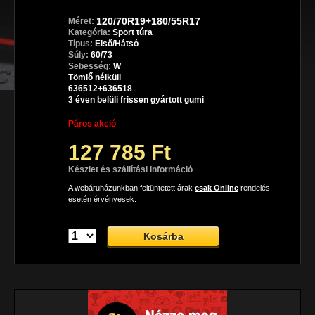
120/70R19+180/55R17
Méret:
Kategória:
Sport túra
Típus:
Első/Hátsó
Súly:
60/73
Sebesség:
W
Tömlő nélküli
636512+636518
3 éven belüli frissen gyártott gumi
Páros akció
127 785 Ft
Készlet és szállítási információ
A webáruházunkban feltüntetett árak
csak Online
rendelés
esetén érvényesek.