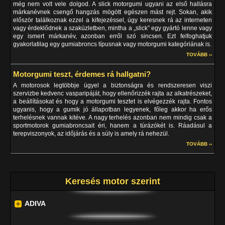
még nem volt vele dolgod. A slick motorgumi ugyani az első hallásra
márkanévnek csengő hangzás mögött egészen mást rejt. Sokan, akik
először találkoznak ezzel a kifejezéssel, úgy keresnek rá az interneten
vagy érdeklődnek a szaküzletben, mintha a „slick” egy gyártó lenne vagy
egy ismert márkanév, azonban erről szó sincsen. Ezt felfoghatjuk
gyakorlatilag egy gumiabroncs típusnak vagy motorgumi kategóriának is.
TOVÁBB ››
Motorgumi teszt, érdemes rá hallgatni?
A motorosok legtöbbje ügyel a biztonságra és rendszeresen viszi
szervizbe kedvenc vasparipáját, hogy ellenőrizzék rajta az alkatrészeket,
a beállításokat és hogy a motorgumi tesztet is elvégezzék rajta. Fontos
ugyanis, hogy a gumik jó állapotban legyenek, főleg akkor ha erős
terhelésnek vannak kitéve. A nagy terhelés azonban nem mindig csak a
sportmotorok gumiabroncsait éri, hanem a túrázókét is. Ráadásul a
terepviszonyok, az időjárás és a súly is amely rá nehezül.
TOVÁBB ››
Keresés motor szerint
ADIVA