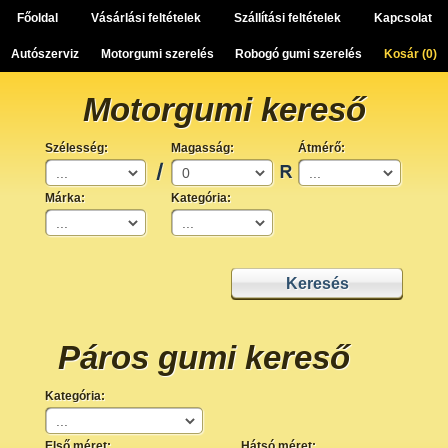
Főoldal
Vásárlási feltételek
Szállítási feltételek
Kapcsolat
Autószerviz
Motorgumi szerelés
Robogó gumi szerelés
Kosár (
0
)
Motorgumi kereső
Szélesség:
Magasság:
Átmérő:
Márka:
Kategória:
Páros gumi kereső
Kategória:
Első méret:
Hátsó méret: