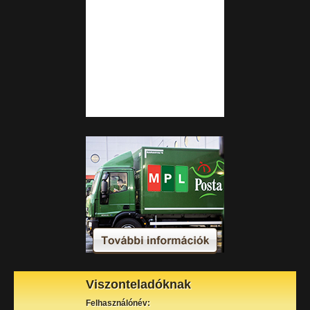
Viszonteladóknak
Felhasználónév: