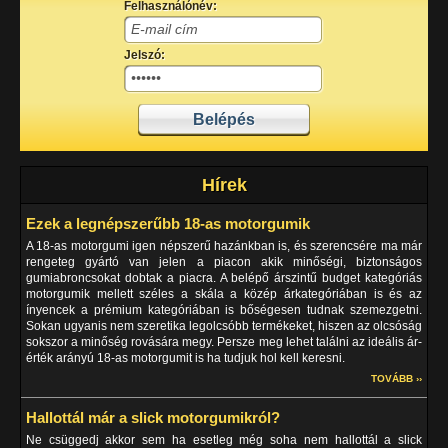
Felhasználónév:
Jelszó:
Hírek
Ezek a legnépszerűbb 18-as motorgumik
A 18-as motorgumi igen népszerű hazánkban is, és szerencsére ma már
rengeteg gyártó van jelen a piacon akik minőségi, biztonságos
gumiabroncsokat dobtak a piacra. A belépő árszintű budget kategóriás
motorgumik mellett széles a skála a közép árkategóriában is és az
ínyencek a prémium kategóriában is bőségesen tudnak szemezgetni.
Sokan ugyanis nem szeretika legolcsóbb termékeket, hiszen az olcsóság
sokszor a minőség rovására megy. Persze meg lehet találni az ideális ár-
érték arányú 18-as motorgumit is ha tudjuk hol kell keresni.
TOVÁBB ››
Hallottál már a slick motorgumikról?
Ne csüggedj akkor sem ha esetleg még soha nem hallottál a slick