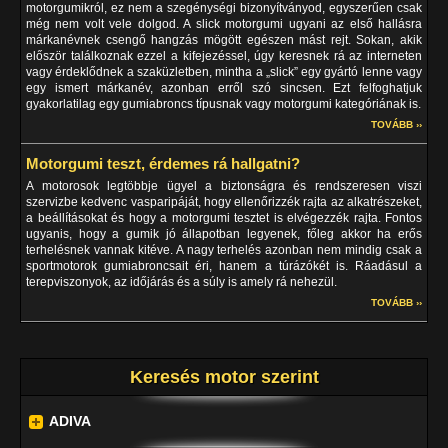
motorgumikról, ez nem a szegénységi bizonyítványod, egyszerűen csak
még nem volt vele dolgod. A slick motorgumi ugyani az első hallásra
márkanévnek csengő hangzás mögött egészen mást rejt. Sokan, akik
először találkoznak ezzel a kifejezéssel, úgy keresnek rá az interneten
vagy érdeklődnek a szaküzletben, mintha a „slick” egy gyártó lenne vagy
egy ismert márkanév, azonban erről szó sincsen. Ezt felfoghatjuk
gyakorlatilag egy gumiabroncs típusnak vagy motorgumi kategóriának is.
TOVÁBB ››
Motorgumi teszt, érdemes rá hallgatni?
A motorosok legtöbbje ügyel a biztonságra és rendszeresen viszi
szervizbe kedvenc vasparipáját, hogy ellenőrizzék rajta az alkatrészeket,
a beállításokat és hogy a motorgumi tesztet is elvégezzék rajta. Fontos
ugyanis, hogy a gumik jó állapotban legyenek, főleg akkor ha erős
terhelésnek vannak kitéve. A nagy terhelés azonban nem mindig csak a
sportmotorok gumiabroncsait éri, hanem a túrázókét is. Ráadásul a
terepviszonyok, az időjárás és a súly is amely rá nehezül.
TOVÁBB ››
Keresés motor szerint
ADIVA