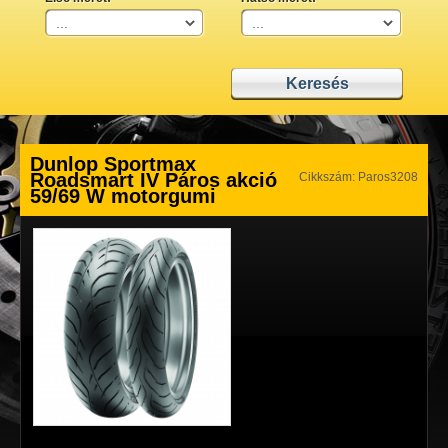
Dunlop Sportmax
Roadsmart IV Páros akció
Cikkszám: Paros3208
59/69 W motorgumi