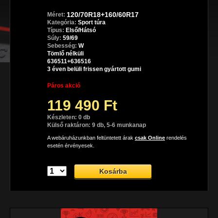
120/70R18+160/60R17
Méret:
Kategória:
Sport túra
Típus:
Első/Hátsó
Súly:
59/69
Sebesség:
W
Tömlő nélküli
636511+636516
3 éven belüli frissen gyártott gumi
Páros akció
119 490 Ft
Készleten: 0 db
Külső raktáron: 9 db, 5-6 munkanap
A webáruházunkban feltüntetett árak
csak Online
rendelés
esetén érvényesek.