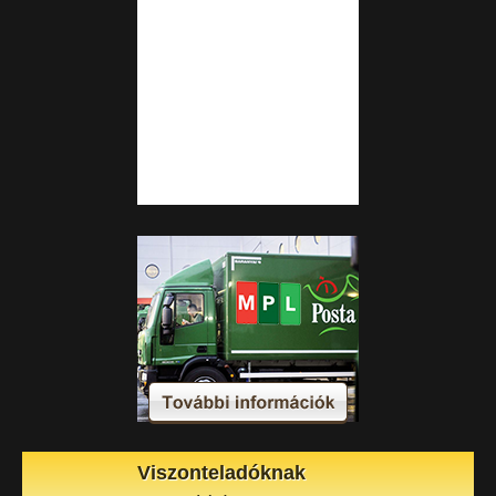
Viszonteladóknak