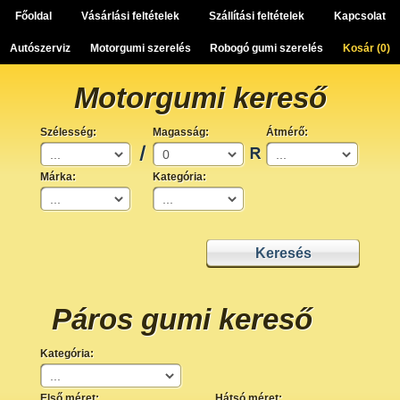
Főoldal
Vásárlási feltételek
Szállítási feltételek
Kapcsolat
Autószerviz
Motorgumi szerelés
Robogó gumi szerelés
Kosár (
0
)
Motorgumi kereső
Szélesség:
Magasság:
Átmérő:
Márka:
Kategória:
Páros gumi kereső
Kategória:
Első méret:
Hátsó méret: