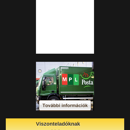
Viszonteladóknak