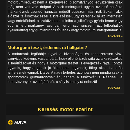
motorgumikról, ez nem a szegénységi bizonyítványod, egyszerűen csak
még nem volt vele dolgod. A slick motorgumi ugyani az első hallásra
márkanévnek csengő hangzás mögött egészen mást rejt. Sokan, akik
először találkoznak ezzel a kifejezéssel, úgy keresnek rá az interneten
vagy érdeklődnek a szaküzletben, mintha a „slick” egy gyártó lenne vagy
egy ismert márkanév, azonban erről szó sincsen. Ezt felfoghatjuk
gyakorlatilag egy gumiabroncs típusnak vagy motorgumi kategóriának is.
TOVÁBB ››
Motorgumi teszt, érdemes rá hallgatni?
A motorosok legtöbbje ügyel a biztonságra és rendszeresen viszi
szervizbe kedvenc vasparipáját, hogy ellenőrizzék rajta az alkatrészeket,
a beállításokat és hogy a motorgumi tesztet is elvégezzék rajta. Fontos
ugyanis, hogy a gumik jó állapotban legyenek, főleg akkor ha erős
terhelésnek vannak kitéve. A nagy terhelés azonban nem mindig csak a
sportmotorok gumiabroncsait éri, hanem a túrázókét is. Ráadásul a
terepviszonyok, az időjárás és a súly is amely rá nehezül.
TOVÁBB ››
Keresés motor szerint
ADIVA