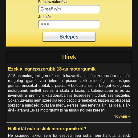
Felhasználónév:
Jelszó:
Hírek
Ezek a legnépszerűbb 18-as motorgumik
A 18-as motorgumi igen népszerű hazánkban is, és szerencsére ma már
rengeteg gyártó van jelen a piacon akik minőségi, biztonságos
gumiabroncsokat dobtak a piacra. A belépő árszintű budget kategóriás
motorgumik mellett széles a skála a közép árkategóriában is és az
ínyencek a prémium kategóriában is bőségesen tudnak szemezgetni.
Sokan ugyanis nem szeretika legolcsóbb termékeket, hiszen az olcsóság
sokszor a minőség rovására megy. Persze meg lehet találni az ideális ár-
érték arányú 18-as motorgumit is ha tudjuk hol kell keresni.
TOVÁBB ››
Hallottál már a slick motorgumikról?
Ne csüggedj akkor sem ha esetleg még soha nem hallottál a slick