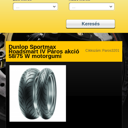
Dunlop Sportmax
Roadsmart IV Páros akció
Cikkszám: Paros3201
58/75 W motorgumi