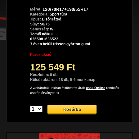
120/70R17+190/55R17
Méret:
Kategória:
Sport túra
Típus:
Első/Hátsó
Súly:
58/75
Sebesség:
W
Tömlő nélküli
636508+636522
3 éven belüli frissen gyártott gumi
Páros akció
125 549 Ft
Készleten: 0 db
Külső raktáron: 18 db, 5-6 munkanap
A webáruházunkban feltüntetett árak
csak Online
rendelés
esetén érvényesek.