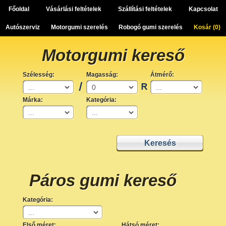
Főoldal
Vásárlási feltételek
Szállítási feltételek
Kapcsolat
Autószerviz
Motorgumi szerelés
Robogó gumi szerelés
Kosár (
0
)
Motorgumi kereső
Szélesség:
Magasság:
Átmérő:
Márka:
Kategória:
Páros gumi kereső
Kategória:
Első méret:
Hátsó méret: