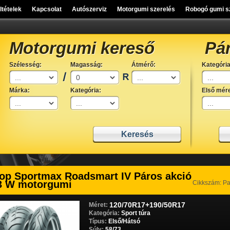
eltételek
Kapcsolat
Autószerviz
Motorgumi szerelés
Robogó gumi s
Motorgumi kereső
Pá
Szélesség:
Magasság:
Átmérő:
Kategória
Márka:
Kategória:
Első mére
op Sportmax Roadsmart IV Páros akció
3 W motorgumi
Cikkszám: P
120/70R17+190/50R17
Méret:
Kategória:
Sport túra
Típus:
Első/Hátsó
Súly:
58/73