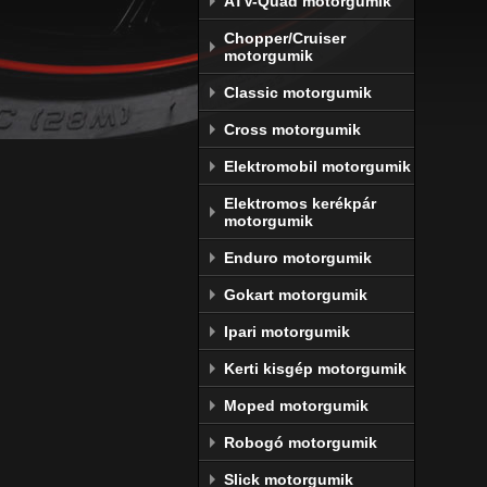
ATV-Quad motorgumik
Chopper/Cruiser
motorgumik
Classic motorgumik
Cross motorgumik
Elektromobil motorgumik
Elektromos kerékpár
motorgumik
Enduro motorgumik
Gokart motorgumik
Ipari motorgumik
Kerti kisgép motorgumik
Moped motorgumik
Robogó motorgumik
Slick motorgumik