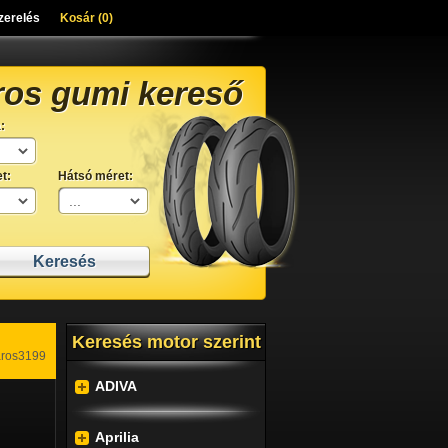
zerelés
Kosár (
0
)
ros gumi kereső
:
t:
Hátsó méret:
Keresés motor szerint
aros3199
ADIVA
Aprilia