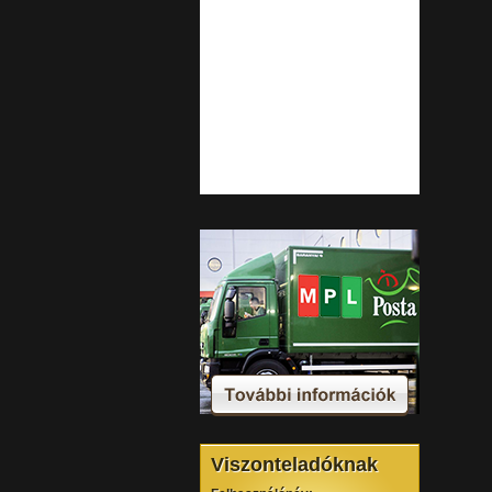
Viszonteladóknak