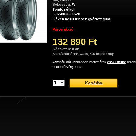
Sebesség:
W
Tömlő nélküli
636508+636520
3 éven belüli frissen gyártott gumi
Páros akció
132 890 Ft
Készleten: 0 db
Külső raktáron: 4 db, 5-6 munkanap
A webáruházunkban feltüntetett árak
csak Online
rende
esetén érvényesek.