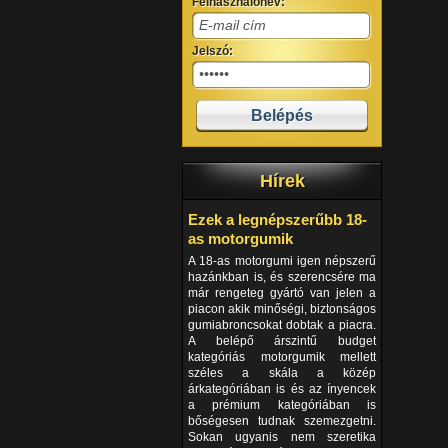
Felhasználónév:
Jelszó:
Hírek
Ezek a legnépszerűbb 18-
as motorgumik
A 18-as motorgumi igen népszerű
hazánkban is, és szerencsére ma
már rengeteg gyártó van jelen a
piacon akik minőségi, biztonságos
gumiabroncsokat dobtak a piacra.
A belépő árszintű budget
kategóriás motorgumik mellett
széles a skála a közép
árkategóriában is és az ínyencek
a prémium kategóriában is
bőségesen tudnak szemezgetni.
Sokan ugyanis nem szeretika