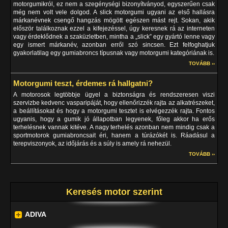
motorgumikról, ez nem a szegénységi bizonyítványod, egyszerűen csak
még nem volt vele dolgod. A slick motorgumi ugyani az első hallásra
márkanévnek csengő hangzás mögött egészen mást rejt. Sokan, akik
először találkoznak ezzel a kifejezéssel, úgy keresnek rá az interneten
vagy érdeklődnek a szaküzletben, mintha a „slick” egy gyártó lenne vagy
egy ismert márkanév, azonban erről szó sincsen. Ezt felfoghatjuk
gyakorlatilag egy gumiabroncs típusnak vagy motorgumi kategóriának is.
TOVÁBB ››
Motorgumi teszt, érdemes rá hallgatni?
A motorosok legtöbbje ügyel a biztonságra és rendszeresen viszi
szervizbe kedvenc vasparipáját, hogy ellenőrizzék rajta az alkatrészeket,
a beállításokat és hogy a motorgumi tesztet is elvégezzék rajta. Fontos
ugyanis, hogy a gumik jó állapotban legyenek, főleg akkor ha erős
terhelésnek vannak kitéve. A nagy terhelés azonban nem mindig csak a
sportmotorok gumiabroncsait éri, hanem a túrázókét is. Ráadásul a
terepviszonyok, az időjárás és a súly is amely rá nehezül.
TOVÁBB ››
Keresés motor szerint
ADIVA