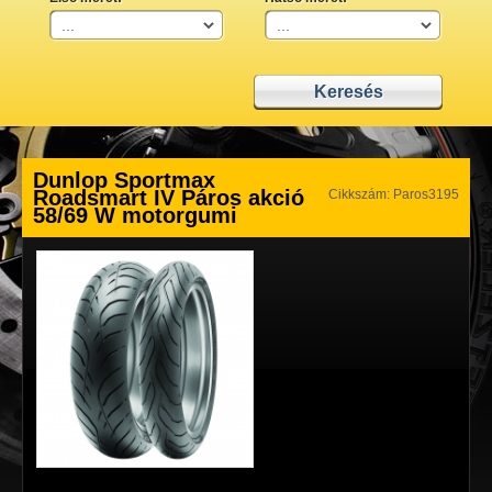
Dunlop Sportmax
Roadsmart IV Páros akció
Cikkszám: Paros3195
58/69 W motorgumi