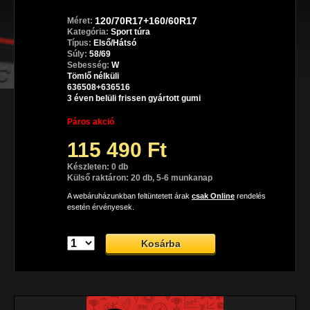
120/70R17+160/60R17
Méret:
Kategória:
Sport túra
Típus:
Első/Hátsó
Súly:
58/69
Sebesség:
W
Tömlő nélküli
636508+636516
3 éven belüli frissen gyártott gumi
Páros akció
115 490 Ft
Készleten: 0 db
Külső raktáron: 20 db, 5-6 munkanap
A webáruházunkban feltüntetett árak
csak Online
rendelés
esetén érvényesek.