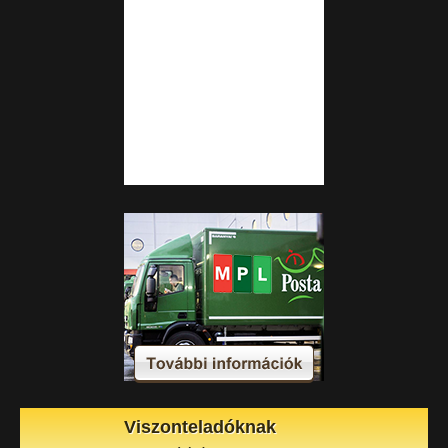
Viszonteladóknak