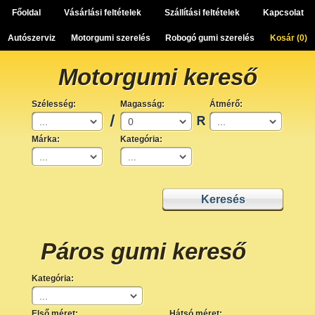
Főoldal
Vásárlási feltételek
Szállítási feltételek
Kapcsolat
Autószerviz
Motorgumi szerelés
Robogó gumi szerelés
Kosár (
0
)
Motorgumi kereső
Szélesség:
Magasság:
Átmérő:
Márka:
Kategória:
Páros gumi kereső
Kategória:
Első méret:
Hátsó méret: