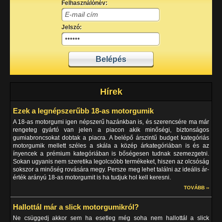
Felhasználónév:
Jelszó:
Hírek
Ezek a legnépszerűbb 18-as motorgumik
A 18-as motorgumi igen népszerű hazánkban is, és szerencsére ma már
rengeteg gyártó van jelen a piacon akik minőségi, biztonságos
gumiabroncsokat dobtak a piacra. A belépő árszintű budget kategóriás
motorgumik mellett széles a skála a közép árkategóriában is és az
ínyencek a prémium kategóriában is bőségesen tudnak szemezgetni.
Sokan ugyanis nem szeretika legolcsóbb termékeket, hiszen az olcsóság
sokszor a minőség rovására megy. Persze meg lehet találni az ideális ár-
érték arányú 18-as motorgumit is ha tudjuk hol kell keresni.
TOVÁBB ››
Hallottál már a slick motorgumikról?
Ne csüggedj akkor sem ha esetleg még soha nem hallottál a slick