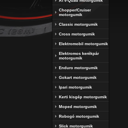
ATV-Quad motorgumik
Chopper/Cruiser
motorgumik
Classic motorgumik
Cross motorgumik
Elektromobil motorgumik
Elektromos kerékpár
motorgumik
Enduro motorgumik
Gokart motorgumik
Ipari motorgumik
Kerti kisgép motorgumik
Moped motorgumik
Robogó motorgumik
Slick motorgumik