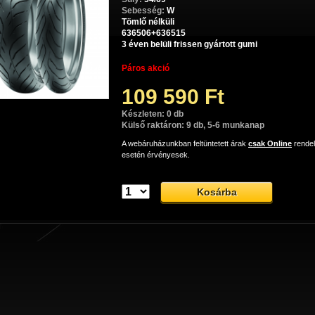
Sebesség:
W
Tömlő nélküli
636506+636515
3 éven belüli frissen gyártott gumi
Páros akció
109 590 Ft
Készleten: 0 db
Külső raktáron: 9 db, 5-6 munkanap
A webáruházunkban feltüntetett árak
csak Online
rende
esetén érvényesek.