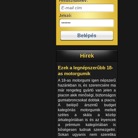
Felhasználónév:
Jelszó:
Hírek
Ezek a legnépszerűbb 18-
as motorgumik
A 18-as motorgumi igen népszerű
hazánkban is, és szerencsére ma
már rengeteg gyártó van jelen a
piacon akik minőségi, biztonságos
gumiabroncsokat dobtak a piacra.
A belépő árszintű budget
kategóriás motorgumik mellett
széles a skála a közép
árkategóriában is és az ínyencek
a prémium kategóriában is
bőségesen tudnak szemezgetni.
Sokan ugyanis nem szeretika