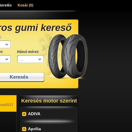
zerelés
Kosár (
0
)
ros gumi kereső
:
t:
Hátsó méret:
Keresés motor szerint
aros0537
ADIVA
Aprilia