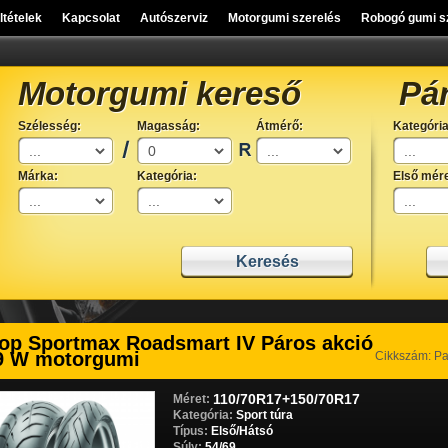
eltételek
Kapcsolat
Autószerviz
Motorgumi szerelés
Robogó gumi s
Motorgumi kereső
Pá
Szélesség:
Magasság:
Átmérő:
Kategória
Márka:
Kategória:
Első mére
op Sportmax Roadsmart IV Páros akció
9 W motorgumi
Cikkszám: P
110/70R17+150/70R17
Méret:
Kategória:
Sport túra
Típus:
Első/Hátsó
Súly:
54/69