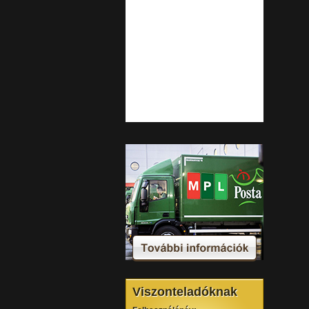
Viszonteladóknak