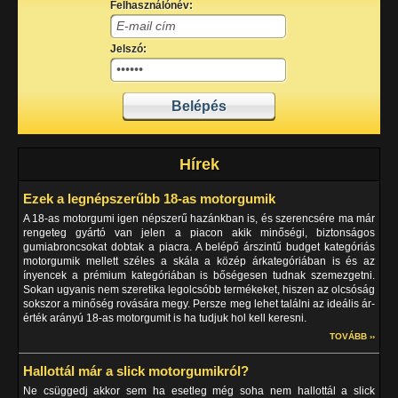
Felhasználónév:
Jelszó:
Hírek
Ezek a legnépszerűbb 18-as motorgumik
A 18-as motorgumi igen népszerű hazánkban is, és szerencsére ma már
rengeteg gyártó van jelen a piacon akik minőségi, biztonságos
gumiabroncsokat dobtak a piacra. A belépő árszintű budget kategóriás
motorgumik mellett széles a skála a közép árkategóriában is és az
ínyencek a prémium kategóriában is bőségesen tudnak szemezgetni.
Sokan ugyanis nem szeretika legolcsóbb termékeket, hiszen az olcsóság
sokszor a minőség rovására megy. Persze meg lehet találni az ideális ár-
érték arányú 18-as motorgumit is ha tudjuk hol kell keresni.
TOVÁBB ››
Hallottál már a slick motorgumikról?
Ne csüggedj akkor sem ha esetleg még soha nem hallottál a slick