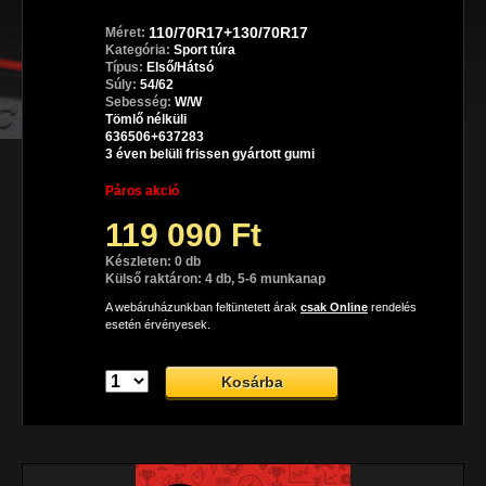
110/70R17+130/70R17
Méret:
Kategória:
Sport túra
Típus:
Első/Hátsó
Súly:
54/62
Sebesség:
W/W
Tömlő nélküli
636506+637283
3 éven belüli frissen gyártott gumi
Páros akció
119 090 Ft
Készleten: 0 db
Külső raktáron: 4 db, 5-6 munkanap
A webáruházunkban feltüntetett árak
csak Online
rendelés
esetén érvényesek.