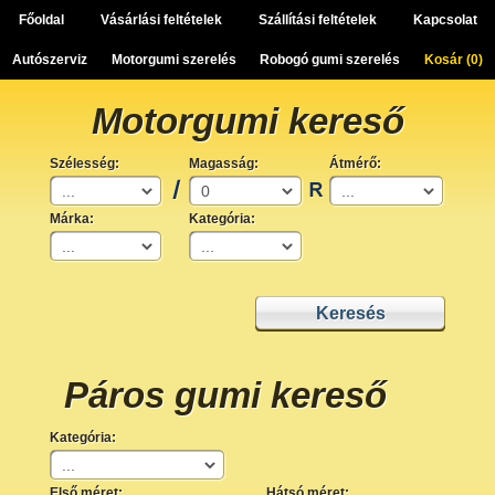
Főoldal
Vásárlási feltételek
Szállítási feltételek
Kapcsolat
Autószerviz
Motorgumi szerelés
Robogó gumi szerelés
Kosár (
0
)
Motorgumi kereső
Szélesség:
Magasság:
Átmérő:
Márka:
Kategória:
Páros gumi kereső
Kategória:
Első méret:
Hátsó méret: