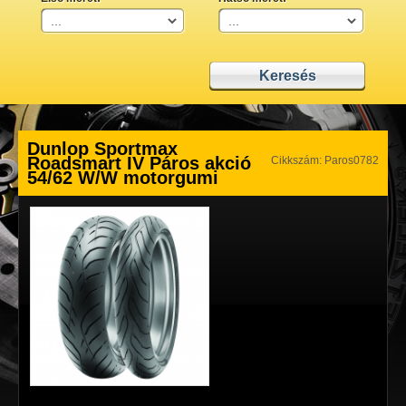
Dunlop Sportmax
Roadsmart IV Páros akció
Cikkszám: Paros0782
54/62 W/W motorgumi