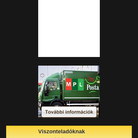
Viszonteladóknak