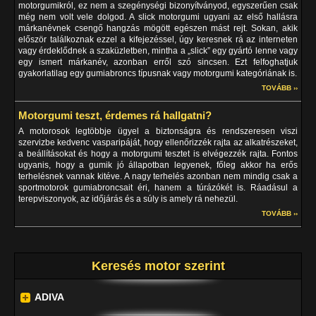
motorgumikról, ez nem a szegénységi bizonyítványod, egyszerűen csak
még nem volt vele dolgod. A slick motorgumi ugyani az első hallásra
márkanévnek csengő hangzás mögött egészen mást rejt. Sokan, akik
először találkoznak ezzel a kifejezéssel, úgy keresnek rá az interneten
vagy érdeklődnek a szaküzletben, mintha a „slick” egy gyártó lenne vagy
egy ismert márkanév, azonban erről szó sincsen. Ezt felfoghatjuk
gyakorlatilag egy gumiabroncs típusnak vagy motorgumi kategóriának is.
TOVÁBB ››
Motorgumi teszt, érdemes rá hallgatni?
A motorosok legtöbbje ügyel a biztonságra és rendszeresen viszi
szervizbe kedvenc vasparipáját, hogy ellenőrizzék rajta az alkatrészeket,
a beállításokat és hogy a motorgumi tesztet is elvégezzék rajta. Fontos
ugyanis, hogy a gumik jó állapotban legyenek, főleg akkor ha erős
terhelésnek vannak kitéve. A nagy terhelés azonban nem mindig csak a
sportmotorok gumiabroncsait éri, hanem a túrázókét is. Ráadásul a
terepviszonyok, az időjárás és a súly is amely rá nehezül.
TOVÁBB ››
Keresés motor szerint
ADIVA