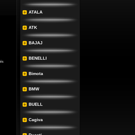
ATALA
ATK
BAJAJ
BENELLI
lés
Bimota
BMW
BUELL
bb 
tál.
Cagiva
s és 