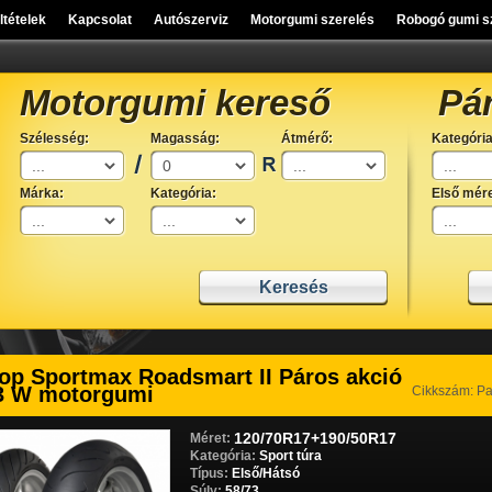
eltételek
Kapcsolat
Autószerviz
Motorgumi szerelés
Robogó gumi s
Motorgumi kereső
Pá
Szélesség:
Magasság:
Átmérő:
Kategória
Márka:
Kategória:
Első mére
op Sportmax Roadsmart II Páros akció
3 W motorgumi
Cikkszám: P
120/70R17+190/50R17
Méret:
Kategória:
Sport túra
Típus:
Első/Hátsó
Súly:
58/73