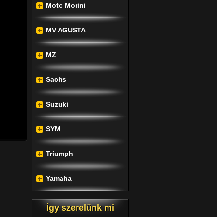
Moto Morini
esztés 
 világ 
MV AGUSTA
a ki a 
párok 
MZ
 összes 
Sachs
goznak 
Suzuki
amatos 
SYM
Triumph
Yamaha
Így szerelünk mi