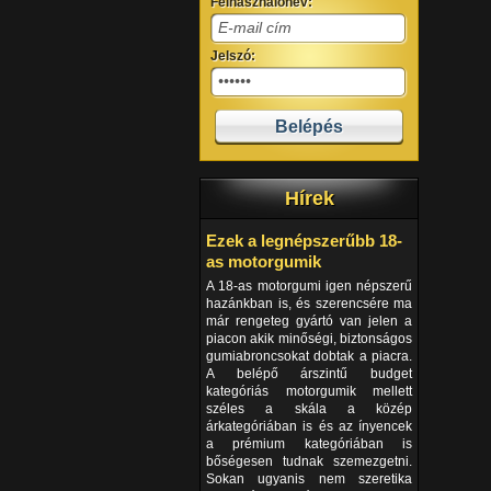
Felhasználónév:
Jelszó:
Hírek
Ezek a legnépszerűbb 18-
as motorgumik
A 18-as motorgumi igen népszerű
hazánkban is, és szerencsére ma
már rengeteg gyártó van jelen a
piacon akik minőségi, biztonságos
gumiabroncsokat dobtak a piacra.
A belépő árszintű budget
kategóriás motorgumik mellett
széles a skála a közép
árkategóriában is és az ínyencek
a prémium kategóriában is
bőségesen tudnak szemezgetni.
Sokan ugyanis nem szeretika