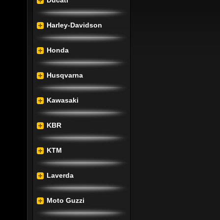
Ducati
nt tud, 
Harley-Davidson
etekig 
sztott 
Honda
ellett 
Husqvarna
adással 
Kawasaki
séért a 
zatnak 
KBR
t és a 
KTM
 annak 
, mely 
Laverda
etőség, 
kívánt 
Moto Guzzi