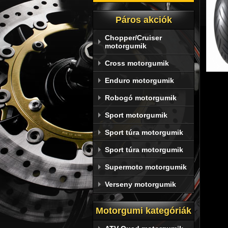
Páros akciók
Chopper/Cruiser
motorgumik
Cross motorgumik
Enduro motorgumik
Robogó motorgumik
Sport motorgumik
Sport túra motorgumik
Sport túra motorgumik
Supermoto motorgumik
A 
Verseny motorgumik
mot
Motorgumi kategóriák
Dunl
kezel