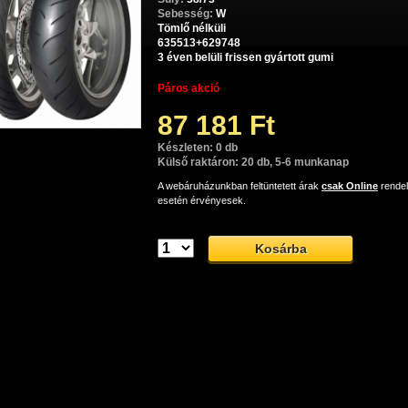
Sebesség:
W
Tömlő nélküli
635513+629748
3 éven belüli frissen gyártott gumi
Páros akció
87 181 Ft
Készleten: 0 db
Külső raktáron: 20 db, 5-6 munkanap
A webáruházunkban feltüntetett árak
csak Online
rende
esetén érvényesek.
Dunlop SportMax RoadSmart II sport-túra gumiabroncs
Dunlop SportMax RoadSmart II sport-túra gumiabroncs, mely nagyo
orok esetében is tökéletes kezelhetőséget és biztonságos utazást garan
op SportMax RoadSmart II: tökéletes tapadá
hetőség