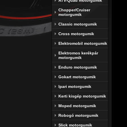
ATV-Quad motorgumik
A 
Dun
Chopper/Cruiser
motorgumik
amit e
megfel
Classic motorgumik
igénye
Cross motorgumik
A máso
Elektromobil motorgumik
és éles
rendelk
Elektromos kerékpár
motorgumik
 A futá
Enduro motorgumik
két ko
köszönh
Gokart motorgumik
A gyár
Ipari motorgumik
motors
Kerti kisgép motorgumik
érdeké
megtere
Moped motorgumik
és a t
Robogó motorgumik
kompro
Slick motorgumik