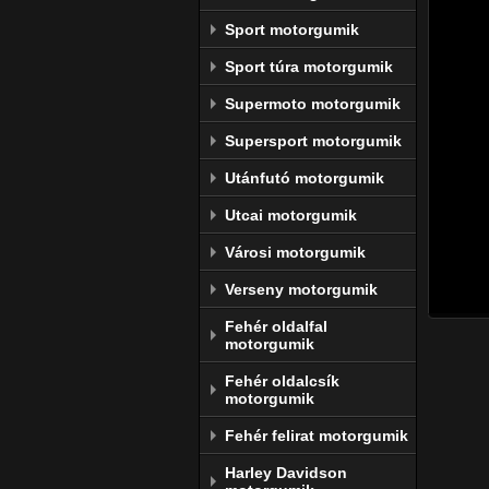
Dunlo
Sport motorgumik
A Dunl
Sport túra motorgumik
élvona
motors
Supermoto motorgumik
gyárt
szerel
Supersport motorgumik
A Dunlo
Utánfutó motorgumik
Goodye
Utcai motorgumik
azon, 
Városi motorgumik
A gyár
megújul
Verseny motorgumik
Fehér oldalfal
motorgumik
Fehér oldalcsík
motorgumik
Fehér felirat motorgumik
Harley Davidson