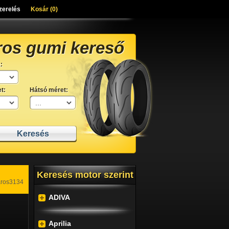
zerelés
Kosár (
0
)
ros gumi kereső
:
t:
Hátsó méret:
Keresés motor szerint
aros3134
ADIVA
Aprilia