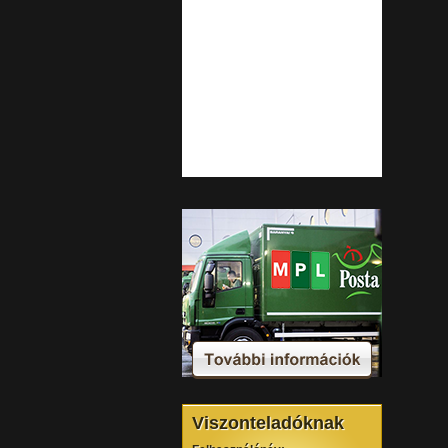
Viszonteladóknak