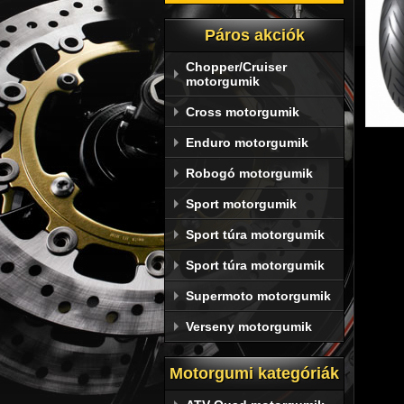
Páros akciók
Chopper/Cruiser
motorgumik
Cross motorgumik
Enduro motorgumik
Robogó motorgumik
Sport motorgumik
Sport túra motorgumik
Sport túra motorgumik
Supermoto motorgumik
A 
Verseny motorgumik
mot
Motorgumi kategóriák
Dunl
kezel