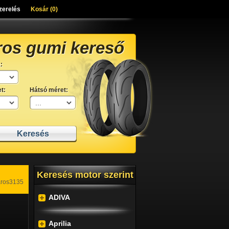
zerelés
Kosár (
0
)
ros gumi kereső
:
t:
Hátsó méret:
Keresés motor szerint
aros3135
ADIVA
Aprilia