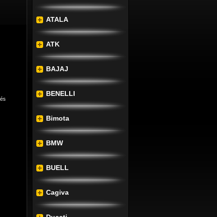
ATALA
ATK
BAJAJ
BENELLI
lés
Bimota
BMW
BUELL
bb 
tál.
Cagiva
s és 