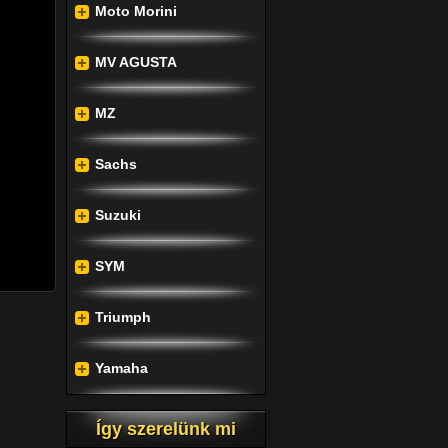
Moto Morini
esztés 
 világ 
MV AGUSTA
a ki a 
párok 
MZ
 összes 
Sachs
goznak 
Suzuki
amatos 
SYM
Triumph
Yamaha
Így szerelünk mi