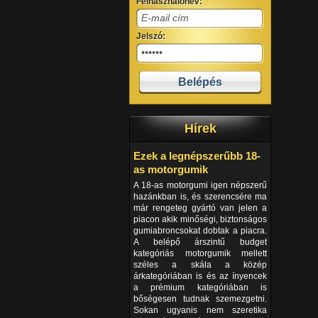
Felhasználónév:
Jelszó:
Hírek
Ezek a legnépszerűbb 18-
as motorgumik
A 18-as motorgumi igen népszerű
hazánkban is, és szerencsére ma
már rengeteg gyártó van jelen a
piacon akik minőségi, biztonságos
gumiabroncsokat dobtak a piacra.
A belépő árszintű budget
kategóriás motorgumik mellett
széles a skála a közép
árkategóriában is és az ínyencek
a prémium kategóriában is
bőségesen tudnak szemezgetni.
Sokan ugyanis nem szeretika