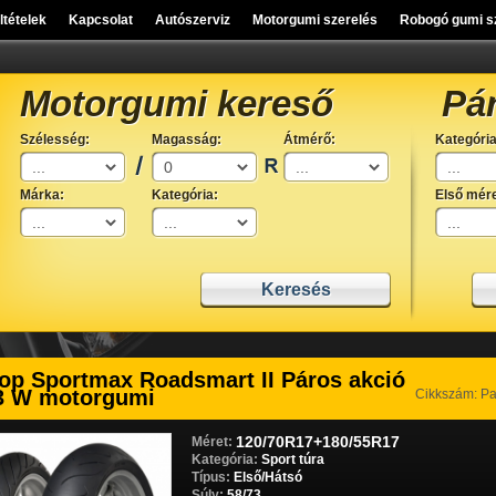
eltételek
Kapcsolat
Autószerviz
Motorgumi szerelés
Robogó gumi s
Motorgumi kereső
Pá
Szélesség:
Magasság:
Átmérő:
Kategória
Márka:
Kategória:
Első mére
op Sportmax Roadsmart II Páros akció
3 W motorgumi
Cikkszám: P
120/70R17+180/55R17
Méret:
Kategória:
Sport túra
Típus:
Első/Hátsó
Súly:
58/73