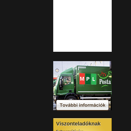
Viszonteladóknak