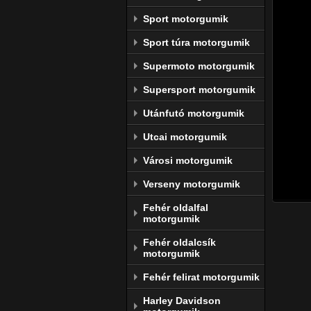
Dunlo
Sport motorgumik
A Dunl
Sport túra motorgumik
élvona
motors
Supermoto motorgumik
gyárt
szerel
Supersport motorgumik
A Dunlo
Utánfutó motorgumik
Goodye
Utcai motorgumik
azon, 
Városi motorgumik
A gyár
megújul
Verseny motorgumik
Fehér oldalfal
motorgumik
Fehér oldalcsík
motorgumik
Fehér felirat motorgumik
Harley Davidson