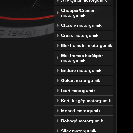
ATV-Quad motorgumik
A 
Dun
Chopper/Cruiser
motorgumik
amit e
megfel
Classic motorgumik
igénye
Cross motorgumik
A máso
Elektromobil motorgumik
és éles
rendelk
Elektromos kerékpár
motorgumik
 A futá
Enduro motorgumik
két ko
köszönh
Gokart motorgumik
A gyár
Ipari motorgumik
motors
Kerti kisgép motorgumik
érdeké
megtere
Moped motorgumik
és a t
Robogó motorgumik
kompro
Slick motorgumik