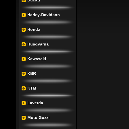
Ducati
nt tud, 
Harley-Davidson
etekig 
sztott 
Honda
ellett 
Husqvarna
adással 
Kawasaki
séért a 
zatnak 
KBR
t és a 
KTM
 annak 
, mely 
Laverda
etőség, 
kívánt 
Moto Guzzi