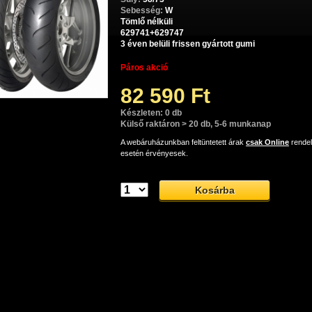
Sebesség:
W
Tömlő nélküli
629741+629747
3 éven belüli frissen gyártott gumi
Páros akció
82 590 Ft
Készleten: 0 db
Külső raktáron > 20 db, 5-6 munkanap
A webáruházunkban feltüntetett árak
csak Online
rende
esetén érvényesek.
Dunlop SportMax RoadSmart II sport-túra gumiabroncs
Dunlop SportMax RoadSmart II sport-túra gumiabroncs, mely nagyo
orok esetében is tökéletes kezelhetőséget és biztonságos utazást garan
op SportMax RoadSmart II: tökéletes tapadá
hetőség