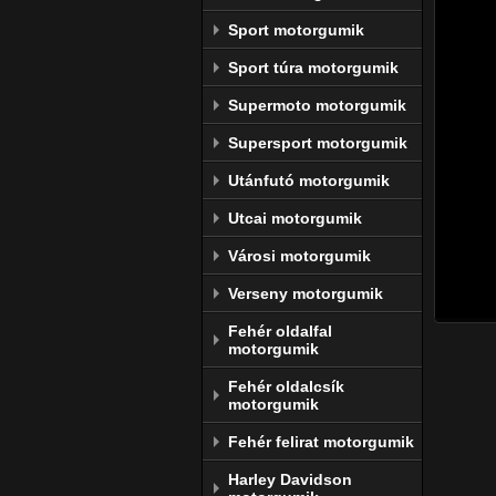
Dunlo
Sport motorgumik
A Dunl
Sport túra motorgumik
élvona
motors
Supermoto motorgumik
gyárt
szerel
Supersport motorgumik
A Dunlo
Utánfutó motorgumik
Goodye
Utcai motorgumik
azon, 
Városi motorgumik
A gyár
megújul
Verseny motorgumik
Fehér oldalfal
motorgumik
Fehér oldalcsík
motorgumik
Fehér felirat motorgumik
Harley Davidson