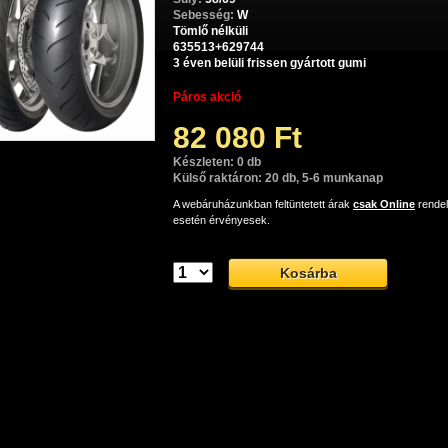
Sebesség:
W
Tömlő nélküli
635513+629744
3 éven belüli frissen gyártott gumi
Páros akció
82 080 Ft
Készleten: 0 db
Külső raktáron: 20 db, 5-6 munkanap
A webáruházunkban feltüntetett árak
csak Online
rende
esetén érvényesek.
Dunlop SportMax RoadSmart II sport-túra gumiabroncs
Dunlop SportMax RoadSmart II sport-túra gumiabroncs, mely nagyo
orok esetében is tökéletes kezelhetőséget és biztonságos utazást garan
op SportMax RoadSmart II: tökéletes tapadá
hetőség