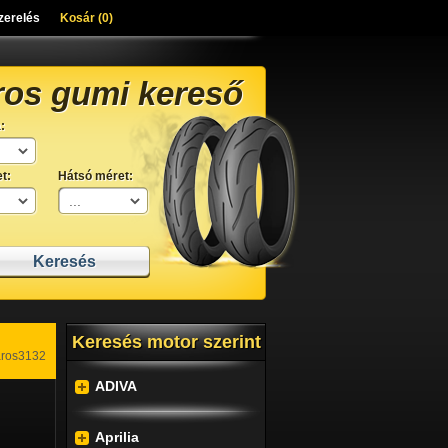
zerelés
Kosár (
0
)
ros gumi kereső
:
t:
Hátsó méret:
Keresés motor szerint
aros3132
ADIVA
Aprilia