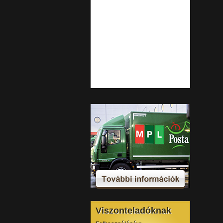
Viszonteladóknak