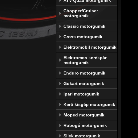
ATV-Quad motorgumik
A 
Dun
Chopper/Cruiser
motorgumik
amit e
megfel
Classic motorgumik
igénye
Cross motorgumik
A máso
Elektromobil motorgumik
és éles
rendelk
Elektromos kerékpár
motorgumik
 A futá
Enduro motorgumik
két ko
köszönh
Gokart motorgumik
A gyár
Ipari motorgumik
motors
Kerti kisgép motorgumik
érdeké
megtere
Moped motorgumik
és a t
Robogó motorgumik
kompro
Slick motorgumik