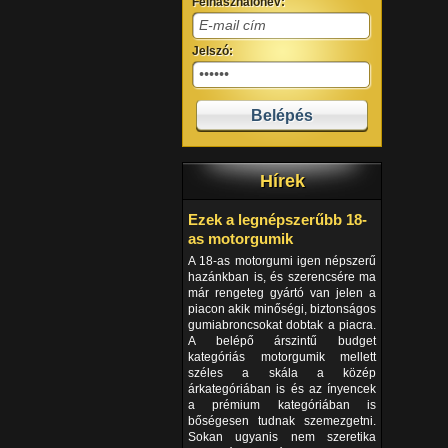
Felhasználónév:
Jelszó:
Hírek
Ezek a legnépszerűbb 18-
as motorgumik
A 18-as motorgumi igen népszerű
hazánkban is, és szerencsére ma
már rengeteg gyártó van jelen a
piacon akik minőségi, biztonságos
gumiabroncsokat dobtak a piacra.
A belépő árszintű budget
kategóriás motorgumik mellett
széles a skála a közép
árkategóriában is és az ínyencek
a prémium kategóriában is
bőségesen tudnak szemezgetni.
Sokan ugyanis nem szeretika