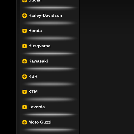
Ducati
nt tud, 
Harley-Davidson
etekig 
sztott 
Honda
ellett 
Husqvarna
adással 
Kawasaki
séért a 
zatnak 
KBR
t és a 
KTM
 annak 
, mely 
Laverda
etőség, 
kívánt 
Moto Guzzi