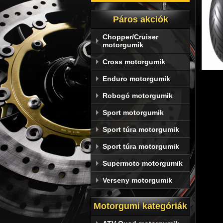
Páros akciók
Chopper/Cruiser
motorgumik
Cross motorgumik
Enduro motorgumik
Robogó motorgumik
Sport motorgumik
Sport túra motorgumik
Sport túra motorgumik
Supermoto motorgumik
A 
Verseny motorgumik
mot
Motorgumi kategóriák
Dunl
kezel