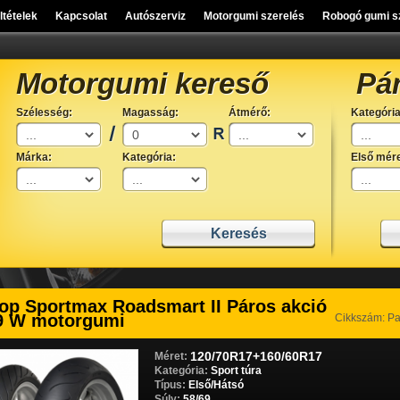
eltételek
Kapcsolat
Autószerviz
Motorgumi szerelés
Robogó gumi s
Motorgumi kereső
Pá
Szélesség:
Magasság:
Átmérő:
Kategória
Márka:
Kategória:
Első mére
op Sportmax Roadsmart II Páros akció
9 W motorgumi
Cikkszám: P
120/70R17+160/60R17
Méret:
Kategória:
Sport túra
Típus:
Első/Hátsó
Súly:
58/69