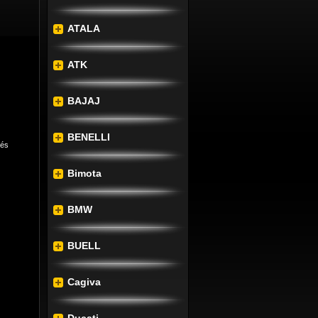
ATALA
ATK
BAJAJ
BENELLI
lés
Bimota
BMW
BUELL
bb 
tál.
Cagiva
s és 