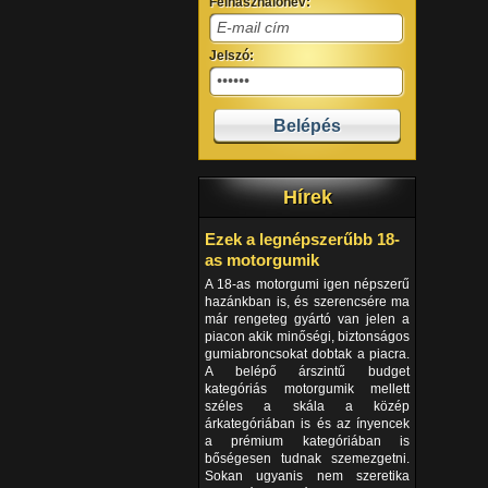
Felhasználónév:
Jelszó:
Hírek
Ezek a legnépszerűbb 18-
as motorgumik
A 18-as motorgumi igen népszerű
hazánkban is, és szerencsére ma
már rengeteg gyártó van jelen a
piacon akik minőségi, biztonságos
gumiabroncsokat dobtak a piacra.
A belépő árszintű budget
kategóriás motorgumik mellett
széles a skála a közép
árkategóriában is és az ínyencek
a prémium kategóriában is
bőségesen tudnak szemezgetni.
Sokan ugyanis nem szeretika