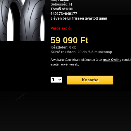
Sebesség:
H
Tömlő nélküli
640173+640177
3 éven belüli frissen gyártott gumi
Páros akció
59 090 Ft
Készleten: 0 db
Külső raktáron: 20 db, 5-6 munkanap
A webáruházunkban feltüntetett árak
csak Online
rende
esetén érvényesek.