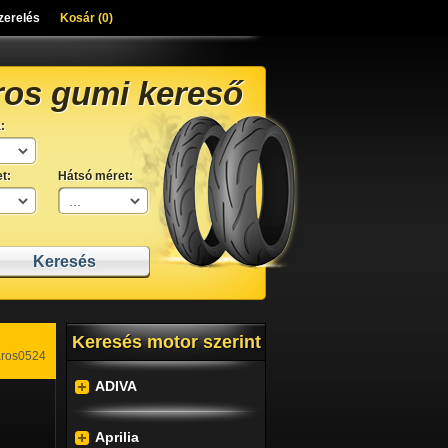
zerelés
Kosár (
0
)
ros gumi kereső
:
t:
Hátsó méret:
Keresés motor szerint
aros0524
ADIVA
Aprilia