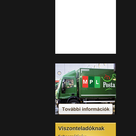
Viszonteladóknak