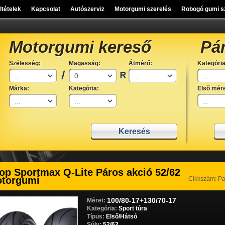
eltételek
Kapcsolat
Autószerviz
Motorgumi szerelés
Robogó gumi s
Motorgumi kereső
Pá
Szélesség:
Magasság:
Átmérő:
Kategória
Márka:
Kategória:
Első mére
op Sportmax Q-Lite Páros akció 52/62
torgumi
Cikkszám: P
100/80-17+130/70-17
Méret:
Kategória:
Sport túra
Típus:
Első/Hátsó
Súly:
52/62