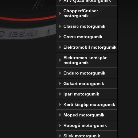
ATV-Quad motorgumik
Chopper/Cruiser
motorgumik
Classic motorgumik
Cross motorgumik
Elektromobil motorgumik
Elektromos kerékpár
motorgumik
Enduro motorgumik
Gokart motorgumik
Ipari motorgumik
Kerti kisgép motorgumik
Moped motorgumik
Robogó motorgumik
Slick motorgumik