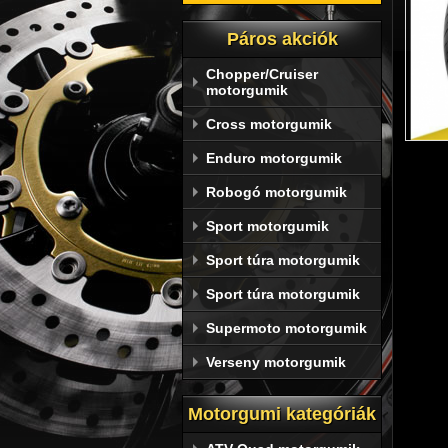
Páros akciók
Chopper/Cruiser
motorgumik
Cross motorgumik
Enduro motorgumik
Robogó motorgumik
Sport motorgumik
Sport túra motorgumik
Sport túra motorgumik
Supermoto motorgumik
A 
Verseny motorgumik
abr
Motorgumi kategóriák
Dunl