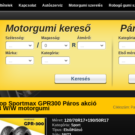
eltételek
Kapcsolat
Autószerviz
Motorgumi szerelés
Robogó gumi s
Motorgumi kereső
Pá
Szélesség:
Magasság:
Átmérő:
Kategória
Márka:
Kategória:
Első mére
op Sportmax GPR300 Páros akció
3 W/W motorgumi
Cikkszám: P
120/70R17+190/50R17
Méret:
Kategória:
Sport
Típus:
Első/Hátsó
Súly:
58/73