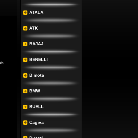
ATALA
ATK
BAJAJ
BENELLI
lés
Bimota
BMW
BUELL
ra 
nek 
Cagiva
tnek 