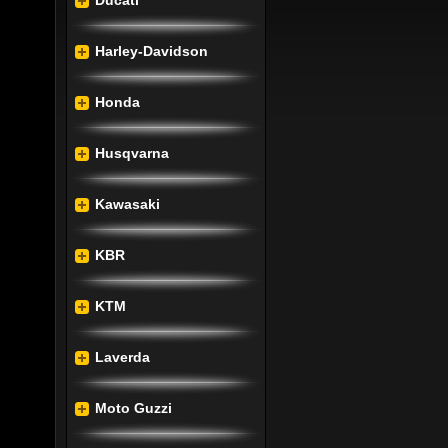
Ducati
Harley-Davidson
elynek 
t is. A 
lizálja 
Honda
t nagy 
Husqvarna
lyet a 
, mely 
Kawasaki
etőség 
KBR
acsony 
KTM
úéletű 
t, akik 
tni.
Laverda
Moto Guzzi
esztés 