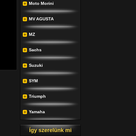
 világ 
Moto Morini
a ki a 
párok 
MV AGUSTA
 összes 
MZ
goznak 
Sachs
amatos 
Suzuki
SYM
Triumph
Yamaha
Így szerelünk mi