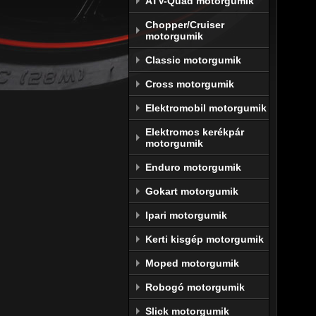
ATV-Quad motorgumik
komp
Chopper/Cruiser
motorgumik
A 
Dun
új futó
Classic motorgumik
mintáza
Cross motorgumik
a futó
előnyt.
Elektromobil motorgumik
Ráadás
Elektromos kerékpár
motorgumik
szilia
hozzáj
Enduro motorgumik
kialakí
Gokart motorgumik
A GPR3
Ipari motorgumik
kopást
megoldá
Kerti kisgép motorgumik
soha, 
Moped motorgumik
Dunlo
Robogó motorgumik
A Dunl
Slick motorgumik