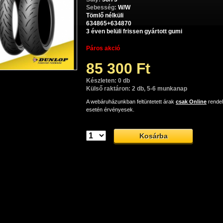
Sebesség:
W/W
Tömlő nélküli
634865+634870
3 éven belüli frissen gyártott gumi
Páros akció
85 300 Ft
Készleten: 0 db
Külső raktáron: 2 db, 5-6 munkanap
A webáruházunkban feltüntetett árak
csak Online
rende
esetén érvényesek.
Dunlop SportMax GPR300 sport-túra gumiabroncs
Dunlop SportMax GPR3000 kiváló teljesítményű és tapadású sport-tú
oncs, melyet az olyan motorosok számára terveztek, akik sosem kötné
kompromisszumokat.
op SportMax GPR300: azok számára, akik nem szere