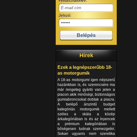
Felhasználónév:
Jelszó:
Hírek
Ezek a legnépszerűbb 18-
as motorgumik
A 18-as motorgumi igen népszerű
hazánkban is, és szerencsére ma
már rengeteg gyártó van jelen a
piacon akik minőségi, biztonságos
gumiabroncsokat dobtak a piacra.
A belépő árszintű budget
kategóriás motorgumik mellett
széles a skála a közép
árkategóriában is és az ínyencek
a prémium kategóriában is
bőségesen tudnak szemezgetni.
Sokan ugyanis nem szeretika