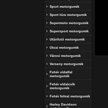
élvona
motors
Sport motorgumik
gyárt
Sport túra motorgumik
szerel
Supermoto motorgumik
A Dunlo
Goodye
Supersport motorgumik
azon, 
Utánfutó motorgumik
A gyár
megújul
Utcai motorgumik
Városi motorgumik
Verseny motorgumik
Fehér oldalfal
motorgumik
Fehér oldalcsík
motorgumik
Fehér felirat motorgumik
Harley Davidson