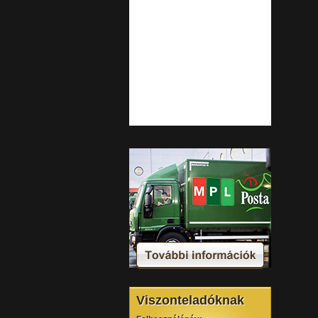
Viszonteladóknak