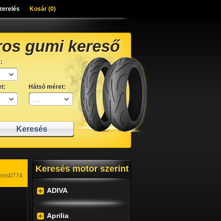
zerelés
Kosár (
0
)
ros gumi kereső
:
t:
Hátsó méret:
Keresés motor szerint
aros0774
ADIVA
Aprilia