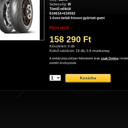
Sebesség:
W
Tömlő nélküli
634634+634592
3 éven belüli frissen gyártott gumi
Páros akció
158 290 Ft
Készleten: 0 db
Külső raktáron: 18 db, 5-6 munkanap
A webáruházunkban feltüntetett árak
csak Online
rende
esetén érvényesek.