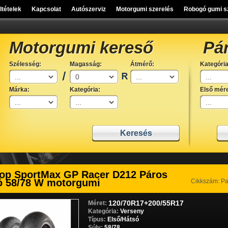
eltételek
Kapcsolat
Autószerviz
Motorgumi szerelés
Robogó gumi s
Motorgumi kereső
Pá
Szélesség:
Magasság:
Átmérő:
Kategória
Márka:
Kategória:
Első mére
op SportMax GP Racer D212 Páros
ó 58/78 W motorgumi
Cikkszám: P
120/70R17+200/55R17
Méret:
Kategória:
Verseny
Típus:
Első/Hátsó
Súly:
58/78