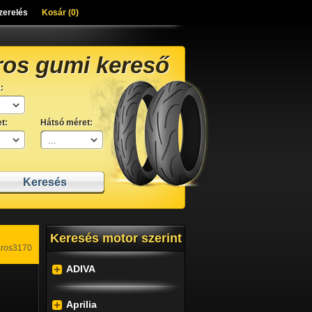
zerelés
Kosár (
0
)
ros gumi kereső
:
t:
Hátsó méret:
Keresés motor szerint
aros3170
ADIVA
Aprilia