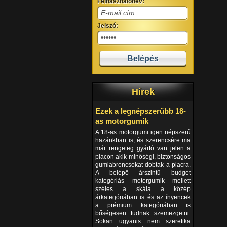
Felhasználónév:
Jelszó:
Hírek
Ezek a legnépszerűbb 18-
as motorgumik
A 18-as motorgumi igen népszerű
hazánkban is, és szerencsére ma
már rengeteg gyártó van jelen a
piacon akik minőségi, biztonságos
gumiabroncsokat dobtak a piacra.
A belépő árszintű budget
kategóriás motorgumik mellett
széles a skála a közép
árkategóriában is és az ínyencek
a prémium kategóriában is
bőségesen tudnak szemezgetni.
Sokan ugyanis nem szeretika