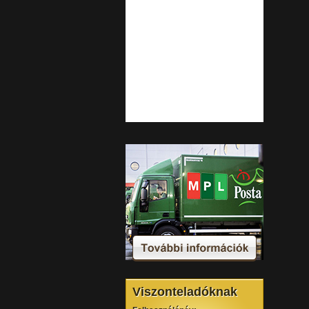
Viszonteladóknak