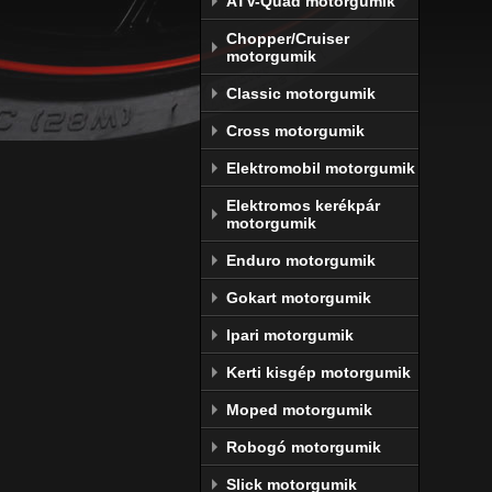
ATV-Quad motorgumik
Chopper/Cruiser
motorgumik
Classic motorgumik
Cross motorgumik
Elektromobil motorgumik
Elektromos kerékpár
motorgumik
Enduro motorgumik
Gokart motorgumik
Ipari motorgumik
Kerti kisgép motorgumik
Moped motorgumik
Robogó motorgumik
Slick motorgumik