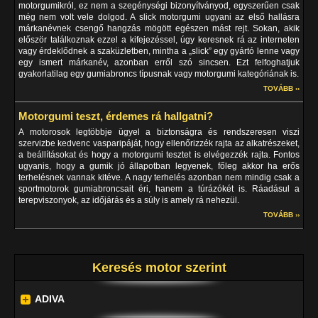
motorgumikról, ez nem a szegénységi bizonyítványod, egyszerűen csak
még nem volt vele dolgod. A slick motorgumi ugyani az első hallásra
márkanévnek csengő hangzás mögött egészen mást rejt. Sokan, akik
először találkoznak ezzel a kifejezéssel, úgy keresnek rá az interneten
vagy érdeklődnek a szaküzletben, mintha a „slick” egy gyártó lenne vagy
egy ismert márkanév, azonban erről szó sincsen. Ezt felfoghatjuk
gyakorlatilag egy gumiabroncs típusnak vagy motorgumi kategóriának is.
TOVÁBB ››
Motorgumi teszt, érdemes rá hallgatni?
A motorosok legtöbbje ügyel a biztonságra és rendszeresen viszi
szervizbe kedvenc vasparipáját, hogy ellenőrizzék rajta az alkatrészeket,
a beállításokat és hogy a motorgumi tesztet is elvégezzék rajta. Fontos
ugyanis, hogy a gumik jó állapotban legyenek, főleg akkor ha erős
terhelésnek vannak kitéve. A nagy terhelés azonban nem mindig csak a
sportmotorok gumiabroncsait éri, hanem a túrázókét is. Ráadásul a
terepviszonyok, az időjárás és a súly is amely rá nehezül.
TOVÁBB ››
Keresés motor szerint
ADIVA