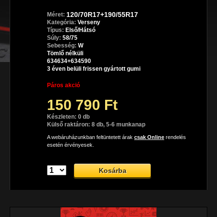
120/70R17+190/55R17
Méret:
Kategória:
Verseny
Típus:
Első/Hátsó
Súly:
58/75
Sebesség:
W
Tömlő nélküli
634634+634590
3 éven belüli frissen gyártott gumi
Páros akció
150 790 Ft
Készleten: 0 db
Külső raktáron: 8 db, 5-6 munkanap
A webáruházunkban feltüntetett árak
csak Online
rendelés
esetén érvényesek.