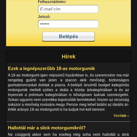
Felhasználónév:
Jelszó:
Hírek
Ezek a legnépszerűbb 18-as motorgumik
A 18-as motorgumi igen népszerű hazánkban is, és szerencsére ma már
rengeteg gyártó van jelen a piacon akik minőségi, biztonságos
gumiabroncsokat dobtak a piacra. A belépő árszintű budget kategóriás
motorgumik mellett széles a skála a közép árkategóriában is és az
ínyencek a prémium kategóriában is bőségesen tudnak szemezgetni.
Sokan ugyanis nem szeretika legolcsóbb termékeket, hiszen az olcsóság
sokszor a minőség rovására megy. Persze meg lehet találni az ideális ár-
érték arányú 18-as motorgumit is ha tudjuk hol kell keresni.
TOVÁBB ››
Hallottál már a slick motorgumikról?
Ne csüggedj akkor sem ha esetleg még soha nem hallottál a slick