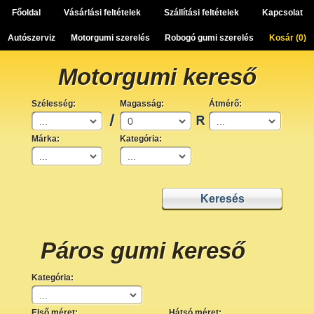
Főoldal
Vásárlási feltételek
Szállítási feltételek
Kapcsolat
Autószerviz
Motorgumi szerelés
Robogó gumi szerelés
Kosár (
0
)
Motorgumi kereső
Szélesség:
Magasság:
Átmérő:
Márka:
Kategória:
Páros gumi kereső
Kategória:
Első méret:
Hátsó méret: