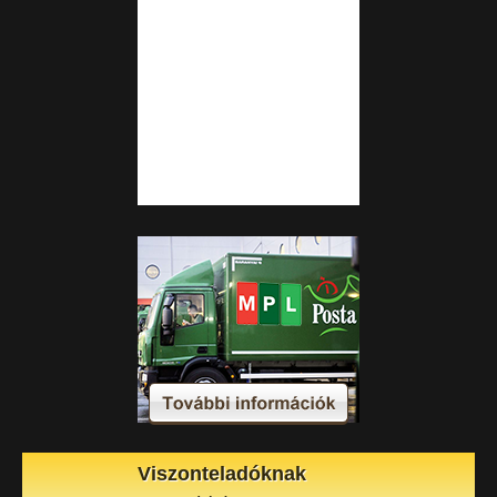
Viszonteladóknak