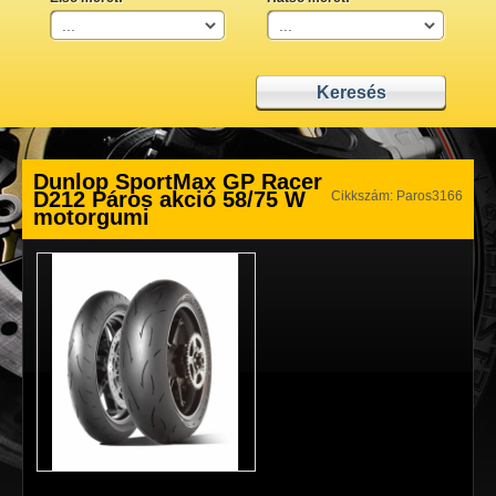
Dunlop SportMax GP Racer
D212 Páros akció 58/75 W
Cikkszám: Paros3166
motorgumi