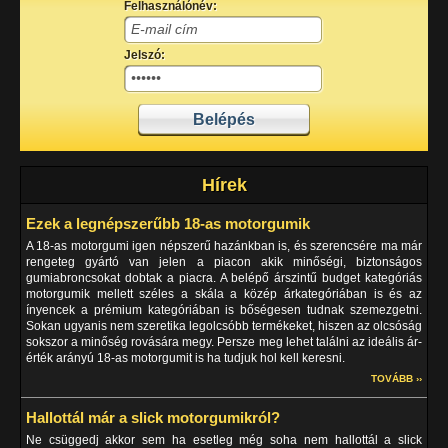
Felhasználónév:
Jelszó:
Hírek
Ezek a legnépszerűbb 18-as motorgumik
A 18-as motorgumi igen népszerű hazánkban is, és szerencsére ma már
rengeteg gyártó van jelen a piacon akik minőségi, biztonságos
gumiabroncsokat dobtak a piacra. A belépő árszintű budget kategóriás
motorgumik mellett széles a skála a közép árkategóriában is és az
ínyencek a prémium kategóriában is bőségesen tudnak szemezgetni.
Sokan ugyanis nem szeretika legolcsóbb termékeket, hiszen az olcsóság
sokszor a minőség rovására megy. Persze meg lehet találni az ideális ár-
érték arányú 18-as motorgumit is ha tudjuk hol kell keresni.
TOVÁBB ››
Hallottál már a slick motorgumikról?
Ne csüggedj akkor sem ha esetleg még soha nem hallottál a slick