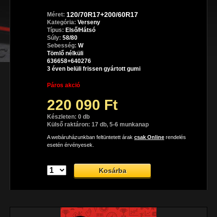
120/70R17+200/60R17
Méret:
Kategória:
Verseny
Típus:
Első/Hátsó
Súly:
58/80
Sebesség:
W
Tömlő nélküli
636658+640276
3 éven belüli frissen gyártott gumi
Páros akció
220 090 Ft
Készleten: 0 db
Külső raktáron: 17 db, 5-6 munkanap
A webáruházunkban feltüntetett árak
csak Online
rendelés
esetén érvényesek.