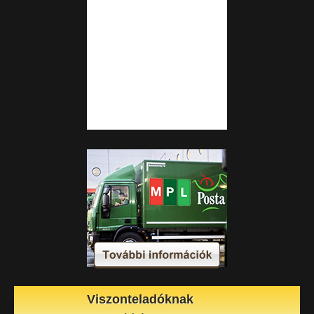
Viszonteladóknak