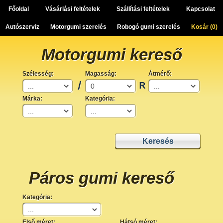
Főoldal
Vásárlási feltételek
Szállítási feltételek
Kapcsolat
Autószerviz
Motorgumi szerelés
Robogó gumi szerelés
Kosár (
0
)
Motorgumi kereső
Szélesség:
Magasság:
Átmérő:
Márka:
Kategória:
Páros gumi kereső
Kategória:
Első méret:
Hátsó méret: