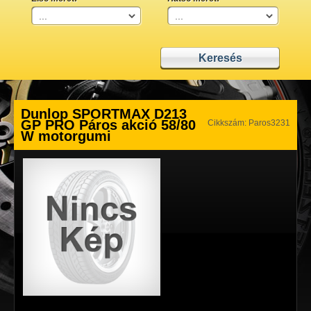
Dunlop SPORTMAX D213
GP PRO Páros akció 58/80
Cikkszám: Paros3231
W motorgumi