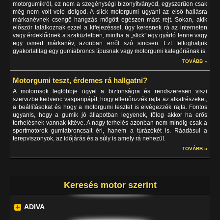
motorgumikról, ez nem a szegénységi bizonyítványod, egyszerűen csak
még nem volt vele dolgod. A slick motorgumi ugyani az első hallásra
márkanévnek csengő hangzás mögött egészen mást rejt. Sokan, akik
először találkoznak ezzel a kifejezéssel, úgy keresnek rá az interneten
vagy érdeklődnek a szaküzletben, mintha a „slick” egy gyártó lenne vagy
egy ismert márkanév, azonban erről szó sincsen. Ezt felfoghatjuk
gyakorlatilag egy gumiabroncs típusnak vagy motorgumi kategóriának is.
TOVÁBB ››
Motorgumi teszt, érdemes rá hallgatni?
A motorosok legtöbbje ügyel a biztonságra és rendszeresen viszi
szervizbe kedvenc vasparipáját, hogy ellenőrizzék rajta az alkatrészeket,
a beállításokat és hogy a motorgumi tesztet is elvégezzék rajta. Fontos
ugyanis, hogy a gumik jó állapotban legyenek, főleg akkor ha erős
terhelésnek vannak kitéve. A nagy terhelés azonban nem mindig csak a
sportmotorok gumiabroncsait éri, hanem a túrázókét is. Ráadásul a
terepviszonyok, az időjárás és a súly is amely rá nehezül.
TOVÁBB ››
Keresés motor szerint
ADIVA