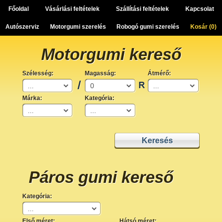
Főoldal
Vásárlási feltételek
Szállítási feltételek
Kapcsolat
Autószerviz
Motorgumi szerelés
Robogó gumi szerelés
Kosár (
0
)
Motorgumi kereső
Szélesség:
Magasság:
Átmérő:
Márka:
Kategória:
Páros gumi kereső
Kategória:
Első méret:
Hátsó méret: