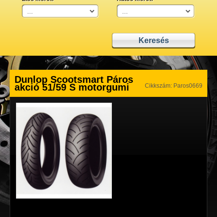
Dunlop Scootsmart Páros
akció 51/59 S motorgumi
Cikkszám: Paros0669