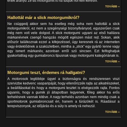
érték arányú 18-as motorgumit is ha tudjuk hol kell keresni.
TOVÁBB ››
Hallottál már a slick motorgumikról?
Ne csüggedj akkor sem ha esetleg még soha nem hallottál a slick
motorgumikról, ez nem a szegénységi bizonyítványod, egyszerűen csak
még nem volt vele dolgod. A slick motorgumi ugyani az első hallásra
márkanévnek csengő hangzás mögött egészen mást rejt. Sokan, akik
először találkoznak ezzel a kifejezéssel, úgy keresnek rá az interneten
vagy érdeklődnek a szaküzletben, mintha a „slick” egy gyártó lenne vagy
egy ismert márkanév, azonban erről szó sincsen. Ezt felfoghatjuk
gyakorlatilag egy gumiabroncs típusnak vagy motorgumi kategóriának is.
TOVÁBB ››
Motorgumi teszt, érdemes rá hallgatni?
A motorosok legtöbbje ügyel a biztonságra és rendszeresen viszi
szervizbe kedvenc vasparipáját, hogy ellenőrizzék rajta az alkatrészeket,
a beállításokat és hogy a motorgumi tesztet is elvégezzék rajta. Fontos
ugyanis, hogy a gumik jó állapotban legyenek, főleg akkor ha erős
terhelésnek vannak kitéve. A nagy terhelés azonban nem mindig csak a
sportmotorok gumiabroncsait éri, hanem a túrázókét is. Ráadásul a
terepviszonyok, az időjárás és a súly is amely rá nehezül.
TOVÁBB ››