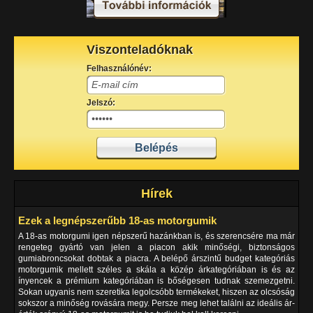
Viszonteladóknak
Felhasználónév:
Jelszó:
Hírek
Ezek a legnépszerűbb 18-as motorgumik
A 18-as motorgumi igen népszerű hazánkban is, és szerencsére ma már
rengeteg gyártó van jelen a piacon akik minőségi, biztonságos
gumiabroncsokat dobtak a piacra. A belépő árszintű budget kategóriás
motorgumik mellett széles a skála a közép árkategóriában is és az
ínyencek a prémium kategóriában is bőségesen tudnak szemezgetni.
Sokan ugyanis nem szeretika legolcsóbb termékeket, hiszen az olcsóság
sokszor a minőség rovására megy. Persze meg lehet találni az ideális ár-