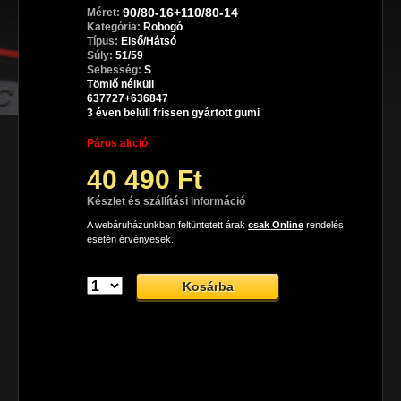
90/80-16+110/80-14
Méret:
Kategória:
Robogó
Típus:
Első/Hátsó
Súly:
51/59
Sebesség:
S
Tömlő nélküli
637727+636847
3 éven belüli frissen gyártott gumi
Páros akció
40 490 Ft
Készlet és szállítási információ
A webáruházunkban feltüntetett árak
csak Online
rendelés
esetén érvényesek.
Dunlop ScootSmart robogó gumiabroncs
A Dunlop ScootSmart robogó gumiabroncs, melyet 
mindennapos városi használatra terveztek, de hosszabb 
távokon esetében is képes tökéletesen helytállni.