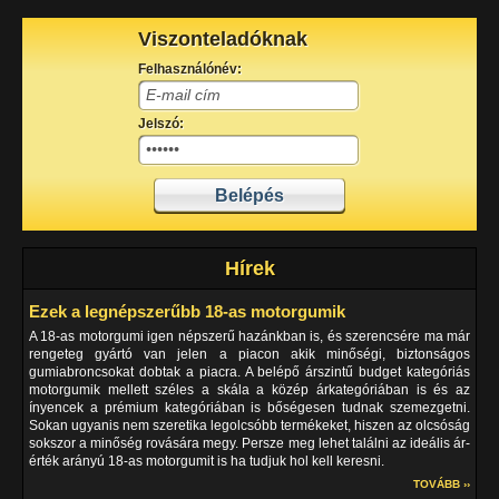
Viszonteladóknak
Felhasználónév:
Jelszó:
Hírek
Ezek a legnépszerűbb 18-as motorgumik
A 18-as motorgumi igen népszerű hazánkban is, és szerencsére ma már
rengeteg gyártó van jelen a piacon akik minőségi, biztonságos
gumiabroncsokat dobtak a piacra. A belépő árszintű budget kategóriás
motorgumik mellett széles a skála a közép árkategóriában is és az
ínyencek a prémium kategóriában is bőségesen tudnak szemezgetni.
Sokan ugyanis nem szeretika legolcsóbb termékeket, hiszen az olcsóság
sokszor a minőség rovására megy. Persze meg lehet találni az ideális ár-
érték arányú 18-as motorgumit is ha tudjuk hol kell keresni.
TOVÁBB ››