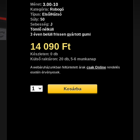
3.00-10
Méret:
Kategória:
Robogó
Típus:
Első/Hátsó
Súly:
50
Sebesség:
J
Tömlő nélküli
3 éven belüli frissen gyártott gumi
14 090 Ft
Készleten: 0 db
Külső raktáron: 20 db, 5-6 munkanap
A webáruházunkban feltüntetett árak
csak Online
rendelés
esetén érvényesek.
Dunlop ScootSmart robogó gumiabroncs
A Dunlop ScootSmart robogó gumiabroncs, melyet 
mindennapos városi használatra terveztek, de hosszabb 
távokon esetében is képes tökéletesen helytállni.