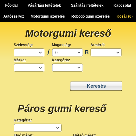
Főoldal
Vásárlási feltételek
Szállítási feltételek
Kapcsolat
Autószerviz
Motorgumi szerelés
Robogó gumi szerelés
Kosár (
0
)
Motorgumi kereső
Szélesség:
Magasság:
Átmérő:
Márka:
Kategória:
Páros gumi kereső
Kategória:
Első méret:
Hátsó méret: