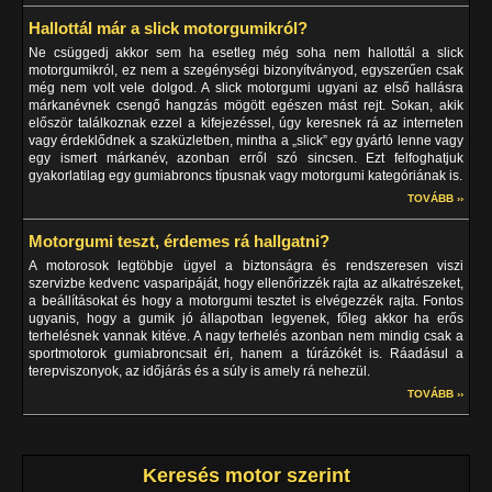
Hallottál már a slick motorgumikról?
Ne csüggedj akkor sem ha esetleg még soha nem hallottál a slick
motorgumikról, ez nem a szegénységi bizonyítványod, egyszerűen csak
még nem volt vele dolgod. A slick motorgumi ugyani az első hallásra
márkanévnek csengő hangzás mögött egészen mást rejt. Sokan, akik
először találkoznak ezzel a kifejezéssel, úgy keresnek rá az interneten
vagy érdeklődnek a szaküzletben, mintha a „slick” egy gyártó lenne vagy
egy ismert márkanév, azonban erről szó sincsen. Ezt felfoghatjuk
gyakorlatilag egy gumiabroncs típusnak vagy motorgumi kategóriának is.
TOVÁBB ››
Motorgumi teszt, érdemes rá hallgatni?
A motorosok legtöbbje ügyel a biztonságra és rendszeresen viszi
szervizbe kedvenc vasparipáját, hogy ellenőrizzék rajta az alkatrészeket,
a beállításokat és hogy a motorgumi tesztet is elvégezzék rajta. Fontos
ugyanis, hogy a gumik jó állapotban legyenek, főleg akkor ha erős
terhelésnek vannak kitéve. A nagy terhelés azonban nem mindig csak a
sportmotorok gumiabroncsait éri, hanem a túrázókét is. Ráadásul a
terepviszonyok, az időjárás és a súly is amely rá nehezül.
TOVÁBB ››
Keresés motor szerint