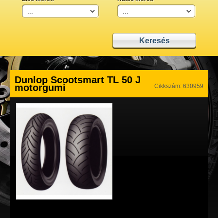
Dunlop Scootsmart TL 50 J
motorgumi
Cikkszám: 630959