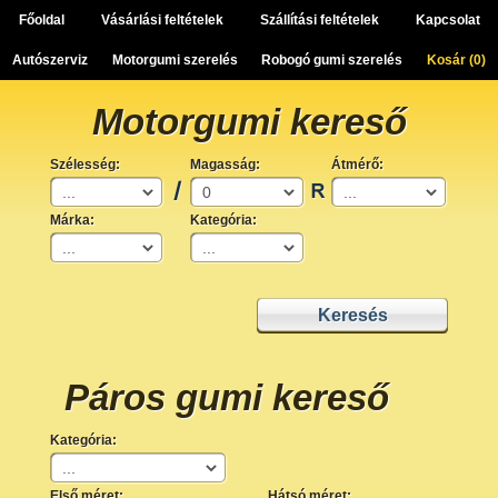
Főoldal
Vásárlási feltételek
Szállítási feltételek
Kapcsolat
Autószerviz
Motorgumi szerelés
Robogó gumi szerelés
Kosár (
0
)
Motorgumi kereső
Szélesség:
Magasság:
Átmérő:
Márka:
Kategória:
Páros gumi kereső
Kategória:
Első méret:
Hátsó méret: