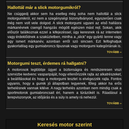
Hallottál már a slick motorgumikról?
Ne csüggedj akkor sem ha esetleg még soha nem hallottál a slick
motorgumikról, ez nem a szegénységi bizonyítványod, egyszerűen csak
még nem volt vele dolgod. A slick motorgumi ugyani az első hallásra
márkanévnek csengő hangzás mögött egészen mást rejt. Sokan, akik
először találkoznak ezzel a kifejezéssel, úgy keresnek rá az interneten
vagy érdeklődnek a szaküzletben, mintha a „slick” egy gyártó lenne vagy
egy ismert márkanév, azonban erről szó sincsen. Ezt felfoghatjuk
gyakorlatilag egy gumiabroncs típusnak vagy motorgumi kategóriának is.
TOVÁBB ››
Motorgumi teszt, érdemes rá hallgatni?
A motorosok legtöbbje ügyel a biztonságra és rendszeresen viszi
szervizbe kedvenc vasparipáját, hogy ellenőrizzék rajta az alkatrészeket,
a beállításokat és hogy a motorgumi tesztet is elvégezzék rajta. Fontos
ugyanis, hogy a gumik jó állapotban legyenek, főleg akkor ha erős
terhelésnek vannak kitéve. A nagy terhelés azonban nem mindig csak a
sportmotorok gumiabroncsait éri, hanem a túrázókét is. Ráadásul a
terepviszonyok, az időjárás és a súly is amely rá nehezül.
TOVÁBB ››
Keresés motor szerint