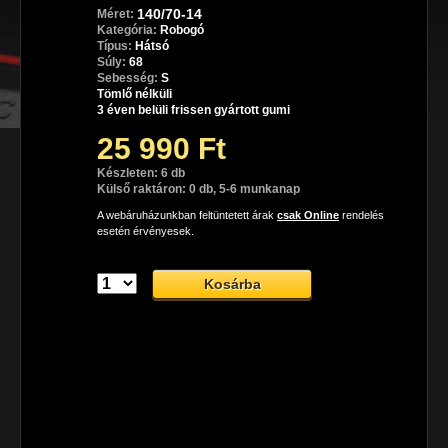
140/70-14
Méret:
Kategória:
Robogó
Típus:
Hátsó
Súly:
68
Sebesség:
S
Tömlő nélküli
3 éven belüli frissen gyártott gumi
25 990 Ft
Készleten: 6 db
Külső raktáron: 0 db, 5-6 munkanap
A webáruházunkban feltüntetett árak
csak Online
rendelés
esetén érvényesek.
Dunlop ScootSmart robogó gumiabroncs
A Dunlop ScootSmart robogó gumiabroncs, melyet 
mindennapos városi használatra terveztek, de hosszabb 
távokon esetében is képes tökéletesen helytállni.