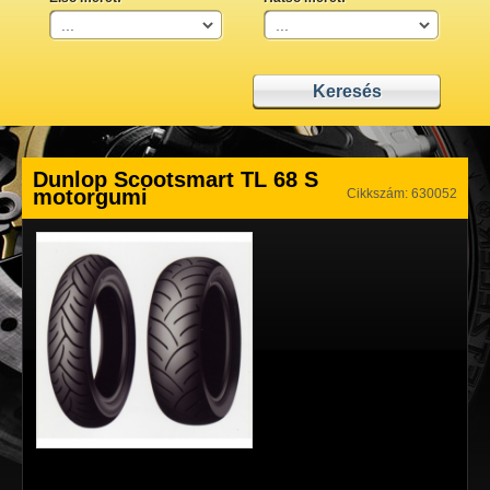
Dunlop Scootsmart TL 68 S
motorgumi
Cikkszám: 630052