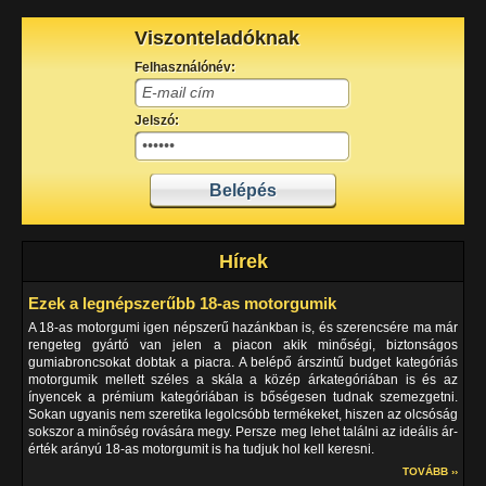
Viszonteladóknak
Felhasználónév:
Jelszó:
Hírek
Ezek a legnépszerűbb 18-as motorgumik
A 18-as motorgumi igen népszerű hazánkban is, és szerencsére ma már
rengeteg gyártó van jelen a piacon akik minőségi, biztonságos
gumiabroncsokat dobtak a piacra. A belépő árszintű budget kategóriás
motorgumik mellett széles a skála a közép árkategóriában is és az
ínyencek a prémium kategóriában is bőségesen tudnak szemezgetni.
Sokan ugyanis nem szeretika legolcsóbb termékeket, hiszen az olcsóság
sokszor a minőség rovására megy. Persze meg lehet találni az ideális ár-
érték arányú 18-as motorgumit is ha tudjuk hol kell keresni.
TOVÁBB ››