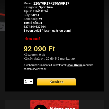
120/70R17+190/50R17
Méret:
Kategória:
Sport túra
Típus:
Első/Hátsó
Súly:
58/73
Sebesség:
W
Tömlő nélküli
637484+637804
3 éven belüli frissen gyártott gumi
Páros akció
92 090 Ft
Készleten: 0 db
Külső raktáron: 20 db, 5-6 munkanap
A webáruházunkban feltüntetett árak
csak Online
rendelés
esetén érvényesek.