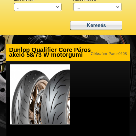
Dunlop Qualifier Core Páros
akció 58/73 W motorgumi
Cikkszám: Paros0608