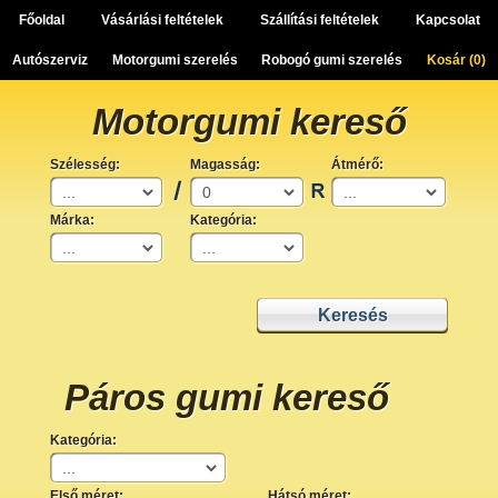
Főoldal
Vásárlási feltételek
Szállítási feltételek
Kapcsolat
Autószerviz
Motorgumi szerelés
Robogó gumi szerelés
Kosár (
0
)
Motorgumi kereső
Szélesség:
Magasság:
Átmérő:
Márka:
Kategória:
Páros gumi kereső
Kategória:
Első méret:
Hátsó méret: