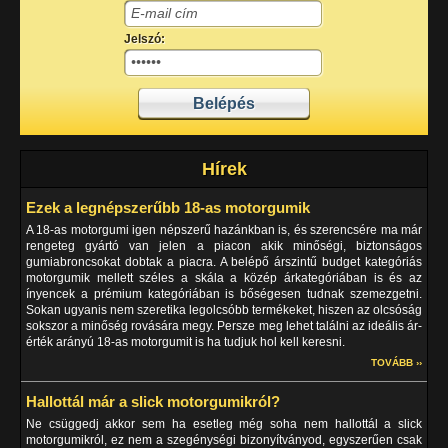
Jelszó:
Hírek
Ezek a legnépszerűbb 18-as motorgumik
A 18-as motorgumi igen népszerű hazánkban is, és szerencsére ma már
rengeteg gyártó van jelen a piacon akik minőségi, biztonságos
gumiabroncsokat dobtak a piacra. A belépő árszintű budget kategóriás
motorgumik mellett széles a skála a közép árkategóriában is és az
ínyencek a prémium kategóriában is bőségesen tudnak szemezgetni.
Sokan ugyanis nem szeretika legolcsóbb termékeket, hiszen az olcsóság
sokszor a minőség rovására megy. Persze meg lehet találni az ideális ár-
érték arányú 18-as motorgumit is ha tudjuk hol kell keresni.
TOVÁBB ››
Hallottál már a slick motorgumikról?
Ne csüggedj akkor sem ha esetleg még soha nem hallottál a slick
motorgumikról, ez nem a szegénységi bizonyítványod, egyszerűen csak