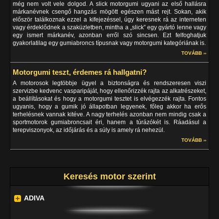
még nem volt vele dolgod. A slick motorgumi ugyani az első hallásra
márkanévnek csengő hangzás mögött egészen mást rejt. Sokan, akik
először találkoznak ezzel a kifejezéssel, úgy keresnek rá az interneten
vagy érdeklődnek a szaküzletben, mintha a „slick” egy gyártó lenne vagy
egy ismert márkanév, azonban erről szó sincsen. Ezt felfoghatjuk
gyakorlatilag egy gumiabroncs típusnak vagy motorgumi kategóriának is.
TOVÁBB ››
Motorgumi teszt, érdemes rá hallgatni?
A motorosok legtöbbje ügyel a biztonságra és rendszeresen viszi
szervizbe kedvenc vasparipáját, hogy ellenőrizzék rajta az alkatrészeket,
a beállításokat és hogy a motorgumi tesztet is elvégezzék rajta. Fontos
ugyanis, hogy a gumik jó állapotban legyenek, főleg akkor ha erős
terhelésnek vannak kitéve. A nagy terhelés azonban nem mindig csak a
sportmotorok gumiabroncsait éri, hanem a túrázókét is. Ráadásul a
terepviszonyok, az időjárás és a súly is amely rá nehezül.
TOVÁBB ››
Keresés motor szerint
ADIVA