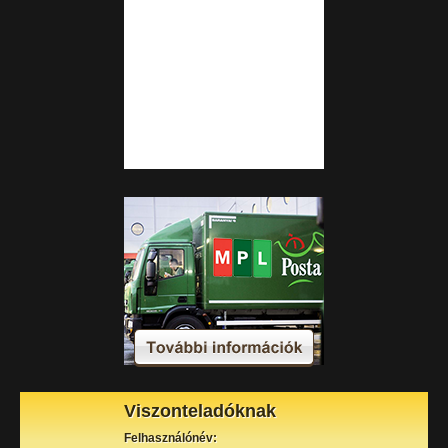
Viszonteladóknak
Felhasználónév: