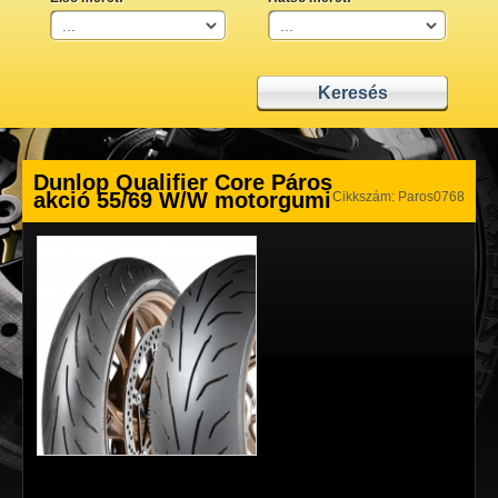
Dunlop Qualifier Core Páros
akció 55/69 W/W motorgumi
Cikkszám: Paros0768