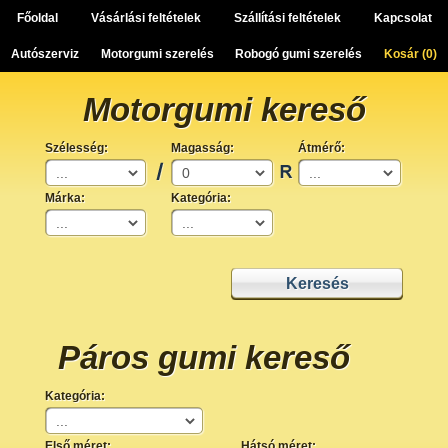
Főoldal
Vásárlási feltételek
Szállítási feltételek
Kapcsolat
Autószerviz
Motorgumi szerelés
Robogó gumi szerelés
Kosár (
0
)
Motorgumi kereső
Szélesség:
Magasság:
Átmérő:
Márka:
Kategória:
Páros gumi kereső
Kategória:
Első méret:
Hátsó méret: