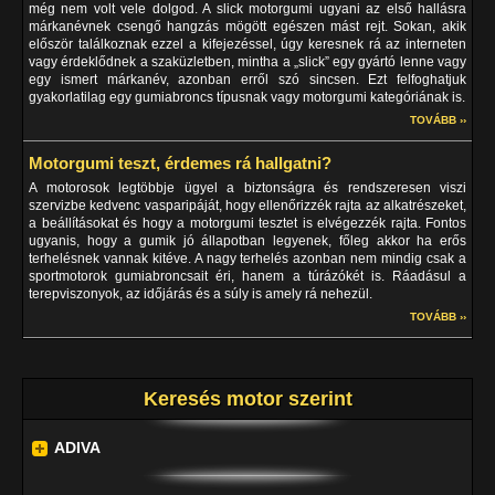
még nem volt vele dolgod. A slick motorgumi ugyani az első hallásra
márkanévnek csengő hangzás mögött egészen mást rejt. Sokan, akik
először találkoznak ezzel a kifejezéssel, úgy keresnek rá az interneten
vagy érdeklődnek a szaküzletben, mintha a „slick” egy gyártó lenne vagy
egy ismert márkanév, azonban erről szó sincsen. Ezt felfoghatjuk
gyakorlatilag egy gumiabroncs típusnak vagy motorgumi kategóriának is.
TOVÁBB ››
Motorgumi teszt, érdemes rá hallgatni?
A motorosok legtöbbje ügyel a biztonságra és rendszeresen viszi
szervizbe kedvenc vasparipáját, hogy ellenőrizzék rajta az alkatrészeket,
a beállításokat és hogy a motorgumi tesztet is elvégezzék rajta. Fontos
ugyanis, hogy a gumik jó állapotban legyenek, főleg akkor ha erős
terhelésnek vannak kitéve. A nagy terhelés azonban nem mindig csak a
sportmotorok gumiabroncsait éri, hanem a túrázókét is. Ráadásul a
terepviszonyok, az időjárás és a súly is amely rá nehezül.
TOVÁBB ››
Keresés motor szerint
ADIVA