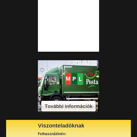
Viszonteladóknak
Felhasználónév: