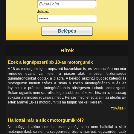
Jelszó:
Hírek
Ezek a legnépszerűbb 18-as motorgumik
A 18-as motorgumi igen népszerű hazánkban is, és szerencsére ma már
rengeteg gyártó van jelen a piacon akik minőségi, biztonságos
gumiabroncsokat dobtak a piacra. A belépő árszintű budget kategóriás
motorgumik mellett széles a skála a közép árkategóriában is és az
ínyencek a prémium kategóriában is bőségesen tudnak szemezgetni.
Sokan ugyanis nem szeretika legolcsóbb termékeket, hiszen az olcsóság
sokszor a minőség rovására megy. Persze meg lehet találni az ideális ár-
érték arányú 18-as motorgumit is ha tudjuk hol kell keresni.
TOVÁBB ››
Hallottál már a slick motorgumikról?
Ne csüggedj akkor sem ha esetleg még soha nem hallottál a slick
motorgumikról, ez nem a szegénységi bizonyítványod, egyszerűen csak