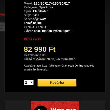
120/60R17+160/60R17
Méret:
Kategória:
Sport túra
Típus:
Első/Hátsó
Súly:
55/69
Sebesség:
W/W
Tömlő nélküli
637803+637483
3 éven belüli frissen gyártott gumi
Páros akció
82 990 Ft
Készleten: 0 db
Külső raktáron: 20 db, 5-6 munkanap
A webáruházunkban feltüntetett árak
csak Online
rendelés
esetén érvényesek.