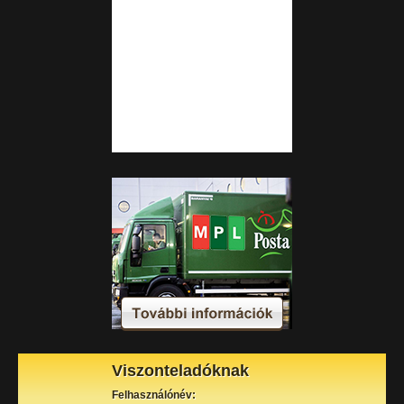
Viszonteladóknak
Felhasználónév: