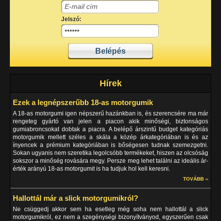
Jelszó:
Hírek
Ezek a legnépszerűbb 18-as motorgumik
A 18-as motorgumi igen népszerű hazánkban is, és szerencsére ma már
rengeteg gyártó van jelen a piacon akik minőségi, biztonságos
gumiabroncsokat dobtak a piacra. A belépő árszintű budget kategóriás
motorgumik mellett széles a skála a közép árkategóriában is és az
ínyencek a prémium kategóriában is bőségesen tudnak szemezgetni.
Sokan ugyanis nem szeretika legolcsóbb termékeket, hiszen az olcsóság
sokszor a minőség rovására megy. Persze meg lehet találni az ideális ár-
érték arányú 18-as motorgumit is ha tudjuk hol kell keresni.
TOVÁBB ››
Hallottál már a slick motorgumikról?
Ne csüggedj akkor sem ha esetleg még soha nem hallottál a slick
motorgumikról, ez nem a szegénységi bizonyítványod, egyszerűen csak