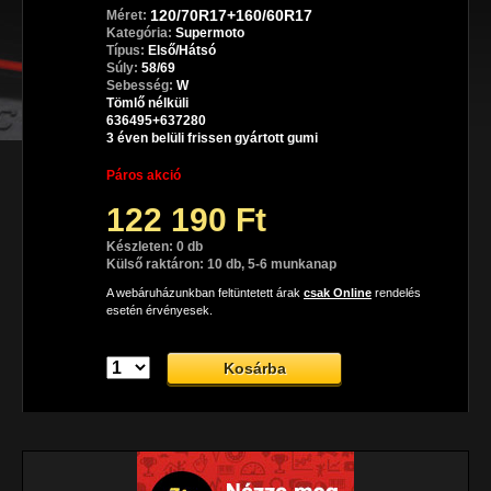
120/70R17+160/60R17
Méret:
Kategória:
Supermoto
Típus:
Első/Hátsó
Súly:
58/69
Sebesség:
W
Tömlő nélküli
636495+637280
3 éven belüli frissen gyártott gumi
Páros akció
122 190 Ft
Készleten: 0 db
Külső raktáron: 10 db, 5-6 munkanap
A webáruházunkban feltüntetett árak
csak Online
rendelés
esetén érvényesek.