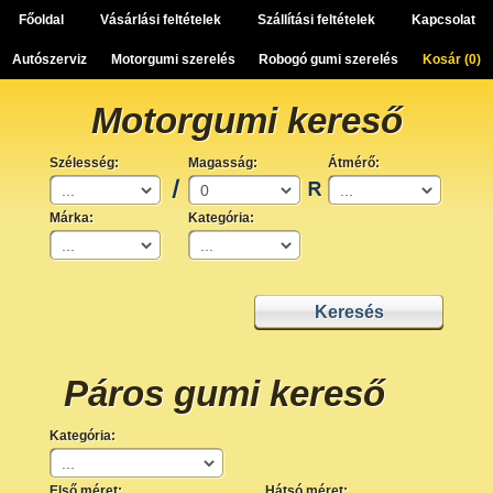
Főoldal
Vásárlási feltételek
Szállítási feltételek
Kapcsolat
Autószerviz
Motorgumi szerelés
Robogó gumi szerelés
Kosár (
0
)
Motorgumi kereső
Szélesség:
Magasság:
Átmérő:
Márka:
Kategória:
Páros gumi kereső
Kategória:
Első méret:
Hátsó méret: