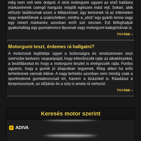
még nem volt vele dolgod. A slick motorgumi ugyani az első hallásra
márkanévnek csengő hangzás mögött egészen mást rejt. Sokan, akik
először találkoznak ezzel a kifejezéssel, úgy keresnek rá az interneten
vagy érdeklődnek a szaküzletben, mintha a „slick” egy gyártó lenne vagy
egy ismert márkanév, azonban erről szó sincsen. Ezt felfoghatjuk
gyakorlatilag egy gumiabroncs típusnak vagy motorgumi kategóriának is.
TOVÁBB ››
Motorgumi teszt, érdemes rá hallgatni?
A motorosok legtöbbje ügyel a biztonságra és rendszeresen viszi
szervizbe kedvenc vasparipáját, hogy ellenőrizzék rajta az alkatrészeket,
a beállításokat és hogy a motorgumi tesztet is elvégezzék rajta. Fontos
ugyanis, hogy a gumik jó állapotban legyenek, főleg akkor ha erős
terhelésnek vannak kitéve. A nagy terhelés azonban nem mindig csak a
sportmotorok gumiabroncsait éri, hanem a túrázókét is. Ráadásul a
terepviszonyok, az időjárás és a súly is amely rá nehezül.
TOVÁBB ››
Keresés motor szerint
ADIVA