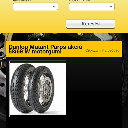
Dunlop Mutant Páros akció
58/69 W motorgumi
Cikkszám: Paros0586