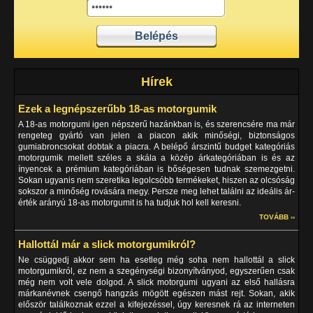
Hírek
Ezek a legnépszerűbb 18-as motorgumik
A 18-as motorgumi igen népszerű hazánkban is, és szerencsére ma már
rengeteg gyártó van jelen a piacon akik minőségi, biztonságos
gumiabroncsokat dobtak a piacra. A belépő árszintű budget kategóriás
motorgumik mellett széles a skála a közép árkategóriában is és az
ínyencek a prémium kategóriában is bőségesen tudnak szemezgetni.
Sokan ugyanis nem szeretika legolcsóbb termékeket, hiszen az olcsóság
sokszor a minőség rovására megy. Persze meg lehet találni az ideális ár-
érték arányú 18-as motorgumit is ha tudjuk hol kell keresni.
TOVÁBB ››
Hallottál már a slick motorgumikról?
Ne csüggedj akkor sem ha esetleg még soha nem hallottál a slick
motorgumikról, ez nem a szegénységi bizonyítványod, egyszerűen csak
még nem volt vele dolgod. A slick motorgumi ugyani az első hallásra
márkanévnek csengő hangzás mögött egészen mást rejt. Sokan, akik
először találkoznak ezzel a kifejezéssel, úgy keresnek rá az interneten