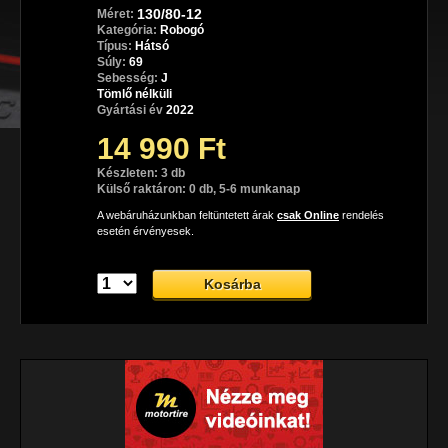
130/80-12
Méret:
Kategória:
Robogó
Típus:
Hátsó
Súly:
69
Sebesség:
J
Tömlő nélküli
Gyártási év
2022
14 990 Ft
Készleten: 3 db
Külső raktáron: 0 db, 5-6 munkanap
A webáruházunkban feltüntetett árak
csak Online
rendelés
esetén érvényesek.