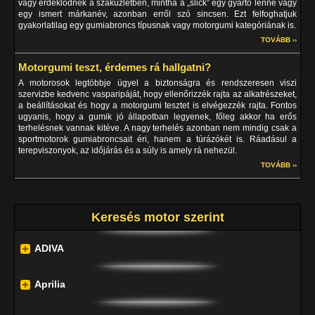
vagy érdeklődnek a szaküzletben, mintha a „slick” egy gyártó lenne vagy
egy ismert márkanév, azonban erről szó sincsen. Ezt felfoghatjuk
gyakorlatilag egy gumiabroncs típusnak vagy motorgumi kategóriának is.
TOVÁBB ››
Motorgumi teszt, érdemes rá hallgatni?
A motorosok legtöbbje ügyel a biztonságra és rendszeresen viszi
szervizbe kedvenc vasparipáját, hogy ellenőrizzék rajta az alkatrészeket,
a beállításokat és hogy a motorgumi tesztet is elvégezzék rajta. Fontos
ugyanis, hogy a gumik jó állapotban legyenek, főleg akkor ha erős
terhelésnek vannak kitéve. A nagy terhelés azonban nem mindig csak a
sportmotorok gumiabroncsait éri, hanem a túrázókét is. Ráadásul a
terepviszonyok, az időjárás és a súly is amely rá nehezül.
TOVÁBB ››
Keresés motor szerint
ADIVA
Aprilia