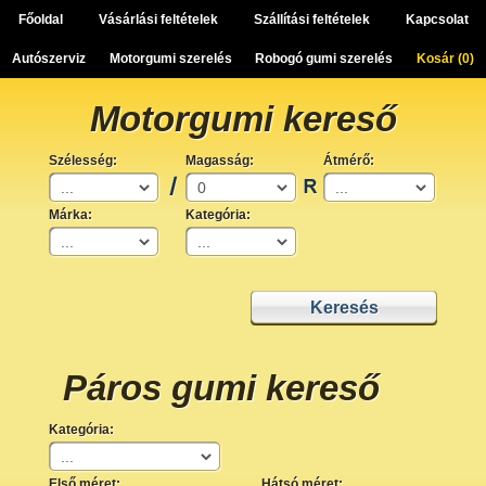
Főoldal
Vásárlási feltételek
Szállítási feltételek
Kapcsolat
Autószerviz
Motorgumi szerelés
Robogó gumi szerelés
Kosár (
0
)
Motorgumi kereső
Szélesség:
Magasság:
Átmérő:
Márka:
Kategória:
Páros gumi kereső
Kategória:
Első méret:
Hátsó méret: