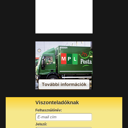
Viszonteladóknak
Felhasználónév:
Jelszó: