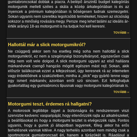
gumiabroncsokat dobtak a piacra. A belépő árszintű budget kategóriás
motorgumik mellett széles a skála a közép árkategóriában is és az
ínyencek a prémium kategóriában is bőségesen tudnak szemezgetni.
Sokan ugyanis nem szeretika legolcsóbb termékeket, hiszen az olcsóság
sokszor a minőség rovására megy. Persze meg lehet találni az ideális ár-
érték arányú 18-as motorgumit is ha tudjuk hol kell keresni.
TOVÁBB ››
Hallottál már a slick motorgumikról?
Ne csüggedj akkor sem ha esetleg még soha nem hallottál a slick
motorgumikról, ez nem a szegénységi bizonyítványod, egyszerűen csak
még nem volt vele dolgod. A slick motorgumi ugyani az első hallásra
márkanévnek csengő hangzás mögött egészen mást rejt. Sokan, akik
először találkoznak ezzel a kifejezéssel, úgy keresnek rá az interneten
vagy érdeklődnek a szaküzletben, mintha a „slick” egy gyártó lenne vagy
egy ismert márkanév, azonban erről szó sincsen. Ezt felfoghatjuk
gyakorlatilag egy gumiabroncs típusnak vagy motorgumi kategóriának is.
TOVÁBB ››
Motorgumi teszt, érdemes rá hallgatni?
A motorosok legtöbbje ügyel a biztonságra és rendszeresen viszi
szervizbe kedvenc vasparipáját, hogy ellenőrizzék rajta az alkatrészeket,
a beállításokat és hogy a motorgumi tesztet is elvégezzék rajta. Fontos
ugyanis, hogy a gumik jó állapotban legyenek, főleg akkor ha erős
terhelésnek vannak kitéve. A nagy terhelés azonban nem mindig csak a
sportmotorok gumiabroncsait éri, hanem a túrázókét is. Ráadásul a