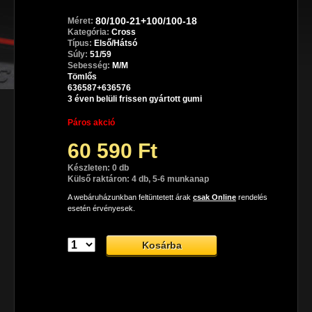
80/100-21+100/100-18
Méret:
Kategória:
Cross
Típus:
Első/Hátsó
Súly:
51/59
Sebesség:
M/M
Tömlős
636587+636576
3 éven belüli frissen gyártott gumi
Páros akció
60 590 Ft
Készleten: 0 db
Külső raktáron: 4 db, 5-6 munkanap
A webáruházunkban feltüntetett árak
csak Online
rendelés
esetén érvényesek.
Dunlop Geomax MX53 cross gumiabroncs
A Dunlop Geomax MX53 prémium minőségű gumiabroncs 