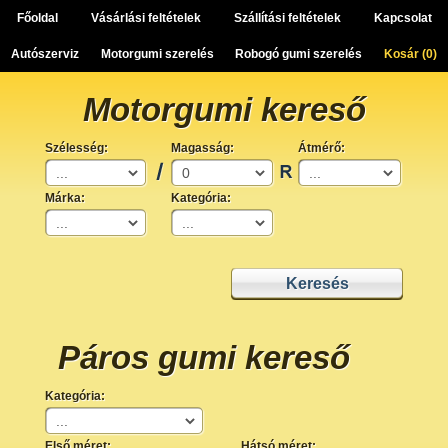
Főoldal
Vásárlási feltételek
Szállítási feltételek
Kapcsolat
Autószerviz
Motorgumi szerelés
Robogó gumi szerelés
Kosár (
0
)
Motorgumi kereső
Szélesség:
Magasság:
Átmérő:
Márka:
Kategória:
Páros gumi kereső
Kategória:
Első méret:
Hátsó méret: