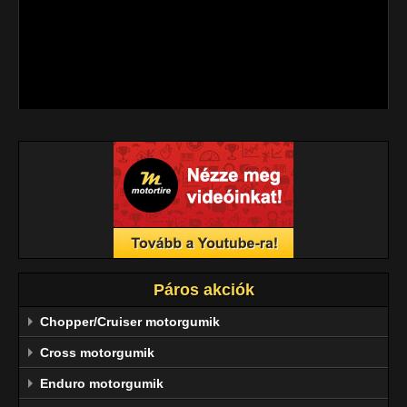
gyártását.
A gyártó a motorgumi-típusok széles választékát kínálja, 
termékeit a folyamatos megújulás, az innováció és a tökéletes 
megbízhatóság jellemzi.
Páros akciók
Chopper/Cruiser motorgumik
Cross motorgumik
Enduro motorgumik