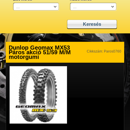
Dunlop Geomax MX53
Páros akció 51/59 M/M
Cikkszám: Paros0760
motorgumi