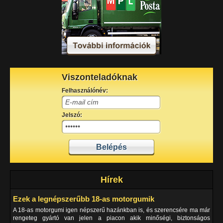
Viszonteladóknak
Felhasználónév:
Jelszó:
Hírek
Ezek a legnépszerűbb 18-as motorgumik
A 18-as motorgumi igen népszerű hazánkban is, és szerencsére ma már
rengeteg gyártó van jelen a piacon akik minőségi, biztonságos