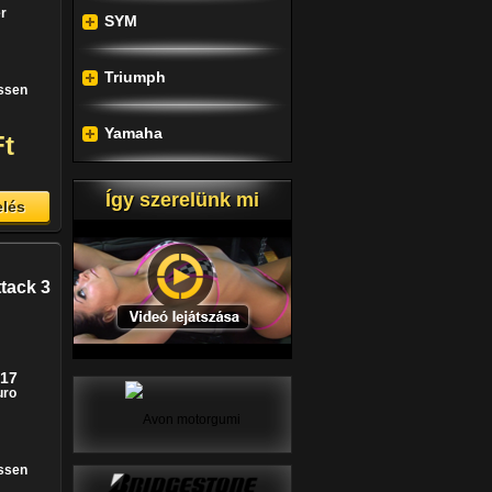
r
SYM
Triumph
issen
Yamaha
Ft
Így szerelünk mi
lés
ttack 3
-17
uro
issen