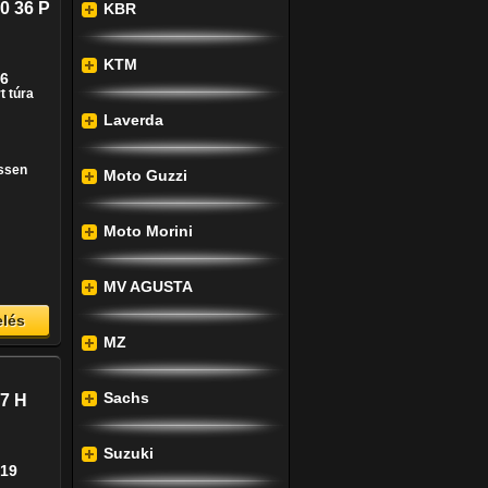
0 36 P
KBR
KTM
16
t túra
Laverda
issen
Moto Guzzi
Moto Morini
MV AGUSTA
lés
MZ
Sachs
57 H
Suzuki
-19