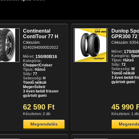
Continental
Dunlop Sp
ContiTour 77 H
GPR300 72
Cikkszám:
Cikkszám: 6354
02402940000D2022
170/60
Méret:
Kategória:
Spor
150/80B16
Méret:
Típus:
Hátsó
Kategória:
Súly:
72
Chopper/Cruiser
Sebesség:
W
Típus:
Hátsó
Tömlő nélküli
Súly:
77
3 éven belüli fr
Sebesség:
H
gyártott gumi
Tömlő nélküli
Megerősített
3 éven belüli frissen
gyártott gumi
62 590 Ft
45 990 
Készleten: 2 db
Készleten: 1 db
Megrendelés
Megrende