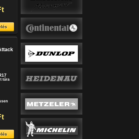
Ft
lés
ttack
R17
t túra
issen
Ft
lés