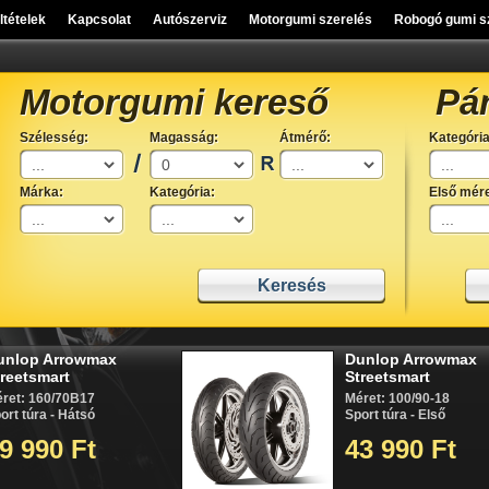
eltételek
Kapcsolat
Autószerviz
Motorgumi szerelés
Robogó gumi s
Motorgumi kereső
Pá
Szélesség:
Magasság:
Átmérő:
Kategória
Márka:
Kategória:
Első mére
Dunlop Arrowmax
Streetsmart
Méret: 100/90-18
Sport túra - Első
43 990 Ft