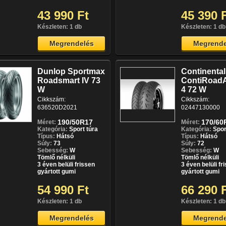
43 990 Ft
45 390 
Készleten: 1 db
Készleten: 1 db
Megrendelés
Megrende
Dunlop Sportmax
Continental
Roadsmart IV 73
ContiRoadA
W
4 72 W
Cikkszám:
Cikkszám:
636520D2021
02447130000
190/50R17
170/60
Méret:
Méret:
Kategória:
Sport túra
Kategória:
Spor
Típus:
Hátsó
Típus:
Hátsó
Súly:
73
Súly:
72
Sebesség:
W
Sebesség:
W
Tömlő nélküli
Tömlő nélküli
3 éven belüli frissen
3 éven belüli fr
gyártott gumi
gyártott gumi
54 990 Ft
66 290 
Készleten: 1 db
Készleten: 1 db
Megrendelés
Megrende