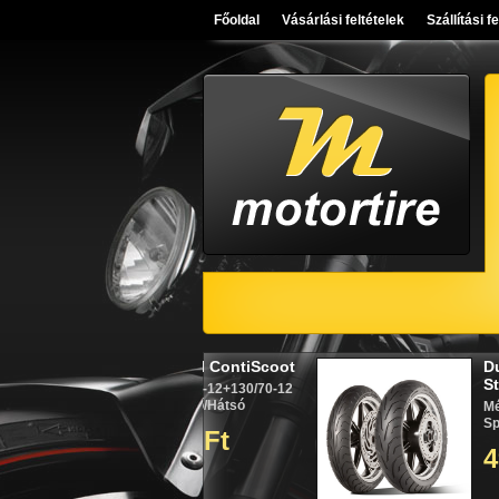
Főoldal
Vásárlási feltételek
Szállítási f
Continental ContiScoot
Dunlop Arrowmax
Streetsmart
Méret: 120/70-12+130/70-12
Robogó - Első/Hátsó
Méret: 160/70B17
Sport túra - Hátsó
36 165 Ft
49 990 Ft