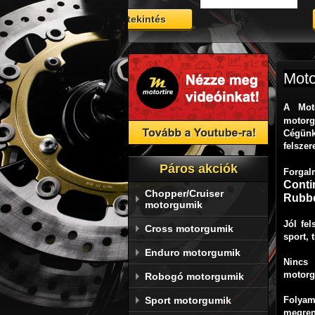
Megtekintés
Megtekint
Moto
A
Mot
motorg
Cégünk
felszer
Páros akciók
Forgal
Conti
Chopper/Cruiser
Rubb
motorgumik
Jól fe
Cross motorgumik
sport, 
Enduro motorgumik
Nincs 
motorg
Robogó motorgumik
Sport motorgumik
Folyam
megren