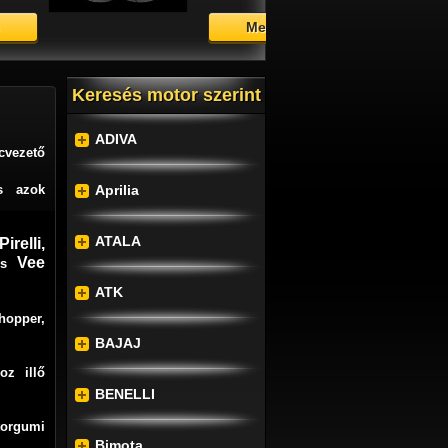
Megtekintés
Keresés motor szerint
ADIVA
cvezető
és azok
Aprilia
ATALA
Pirelli
,
Vee
és
ATK
hopper,
BAJAJ
oz illő
BENELLI
orgumi
Bimota