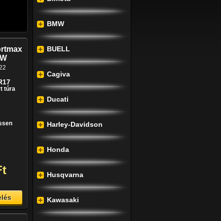
BMW
ortmax
BUELL
 W
22
Cagiva
R17
t túra
Ducati
issen
Harley-Davidson
Honda
Ft
Husqvarna
lés
Kawasaki