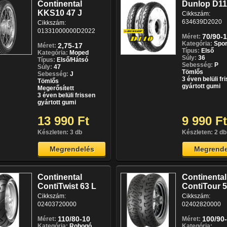
Continental
Dunlop D11
KKS10 47 J
Cikkszám:
634639D2020
Cikkszám:
01331000000D2022
70/90-
Méret:
Kategória:
Spor
2,75-17
Méret:
Típus:
Első
Kategória:
Moped
Súly:
36
Típus:
Első/Hátsó
Sebesség:
P
Súly:
47
Tömlős
Sebesség:
J
3 éven belüli fr
Tömlős
gyártott gumi
Megerősített
3 éven belüli frissen
gyártott gumi
13 990 Ft
9 990 Ft
Készleten: 3 db
Készleten: 2 db
Megrendelés
Megrende
Continental
Continental
ContiTwist 63 L
ContiTour 
Cikkszám:
Cikkszám:
02403720000
02402820000
110/80-10
100/90
Méret:
Méret:
Kategória:
Robogó
Kategória: