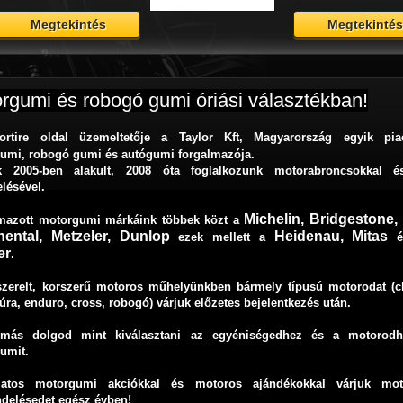
és
Megtekintés
rgumi és robogó gumi óriási választékban!
ortire
oldal üzemeltetője
a Taylor Kft, Magyarország egyik pia
umi, robogó gumi és autógumi forgalmazója.
 2005-ben alakult, 2008 óta foglalkozunk motorabroncsokkal 
elésével.
Michelin
,
Bridgestone
,
mazott motorgumi márkáink többek közt a
nental
,
Metzeler
,
Dunlop
Heidenau
,
Mitas
ezek mellett a
er
.
lszerelt, korszerű motoros műhelyünkben bármely típusú motorodat (c
túra, enduro, cross, robogó) várjuk előzetes bejelentkezés után.
más dolgod mint kiválasztani az egyéniségedhez és a motorodh
umit.
atos motorgumi akciókkal
és
motoros ajándékokkal
várjuk mot
delésedet egész évben!