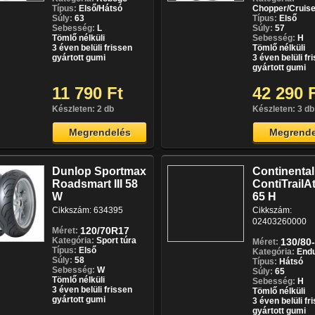
Típus:
Első/Hátsó
Chopper/Cruise
Súly:
63
Típus:
Első
Sebesség:
L
Súly:
57
Tömlő nélküli
Sebesség:
H
3 éven belüli frissen
Tömlő nélküli
gyártott gumi
3 éven belüli fr
gyártott gumi
11 790 Ft
42 290 
Készleten: 2 db
Készleten: 3 db
Megrendelés
Megrende
Dunlop Sportmax
Continental
Roadsmart III 58
ContiTrailA
W
65 H
Cikkszám: 634395
Cikkszám:
02403260000
120/70R17
Méret:
Kategória:
Sport túra
130/80
Méret:
Típus:
Első
Kategória:
End
Súly:
58
Típus:
Hátsó
Sebesség:
W
Súly:
65
Tömlő nélküli
Sebesség:
H
3 éven belüli frissen
Tömlő nélküli
gyártott gumi
3 éven belüli fr
gyártott gumi