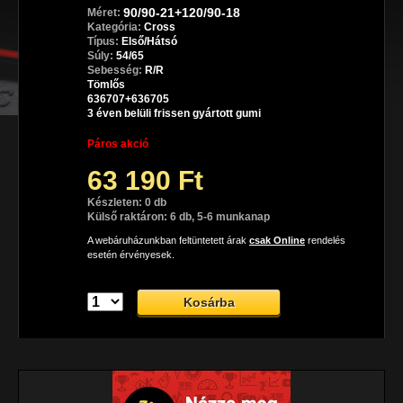
90/90-21+120/90-18
Méret:
Kategória:
Cross
Típus:
Első/Hátsó
Súly:
54/65
Sebesség:
R/R
Tömlős
636707+636705
3 éven belüli frissen gyártott gumi
Páros akció
63 190 Ft
Készleten: 0 db
Külső raktáron: 6 db, 5-6 munkanap
A webáruházunkban feltüntetett árak
csak Online
rendelés
esetén érvényesek.