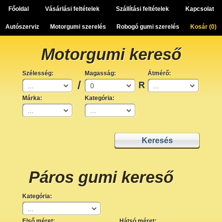
Főoldal
Vásárlási feltételek
Szállítási feltételek
Kapcsolat
Autószerviz
Motorgumi szerelés
Robogó gumi szerelés
Kosár (
0
)
Motorgumi kereső
Szélesség:
Magasság:
Átmérő:
Márka:
Kategória:
Páros gumi kereső
Kategória:
Első méret:
Hátsó méret: