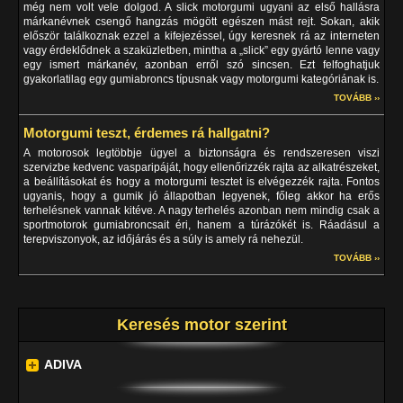
még nem volt vele dolgod. A slick motorgumi ugyani az első hallásra
márkanévnek csengő hangzás mögött egészen mást rejt. Sokan, akik
először találkoznak ezzel a kifejezéssel, úgy keresnek rá az interneten
vagy érdeklődnek a szaküzletben, mintha a „slick” egy gyártó lenne vagy
egy ismert márkanév, azonban erről szó sincsen. Ezt felfoghatjuk
gyakorlatilag egy gumiabroncs típusnak vagy motorgumi kategóriának is.
TOVÁBB ››
Motorgumi teszt, érdemes rá hallgatni?
A motorosok legtöbbje ügyel a biztonságra és rendszeresen viszi
szervizbe kedvenc vasparipáját, hogy ellenőrizzék rajta az alkatrészeket,
a beállításokat és hogy a motorgumi tesztet is elvégezzék rajta. Fontos
ugyanis, hogy a gumik jó állapotban legyenek, főleg akkor ha erős
terhelésnek vannak kitéve. A nagy terhelés azonban nem mindig csak a
sportmotorok gumiabroncsait éri, hanem a túrázókét is. Ráadásul a
terepviszonyok, az időjárás és a súly is amely rá nehezül.
TOVÁBB ››
Keresés motor szerint
ADIVA