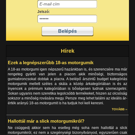
Jelszó:
Hírek
Ezek a legnépszerűbb 18-as motorgumik
A 18-as motorgumi igen népszerű hazánkban is, és szerencsére ma már
rengeteg gyártó van jelen a piacon akik minőségi, biztonságos
gumiabroncsokat dobtak a piacra. A belépő árszintű budget kategóriás
motorgumik mellett széles a skála a közép árkategóriában is és az
ínyencek a prémium kategóriában is bőségesen tudnak szemezgetni.
Sokan ugyanis nem szeretika legolcsóbb termékeket, hiszen az olcsóság
sokszor a minőség rovására megy. Persze meg lehet találni az ideális ár-
érték arányú 18-as motorgumit is ha tudjuk hol kell keresni.
TOVÁBB ››
Hallottál már a slick motorgumikról?
Ne csüggedj akkor sem ha esetleg még soha nem hallottál a slick
motorgumikról, ez nem a szegénységi bizonyítványod, egyszerűen csak