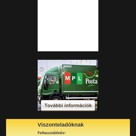
Viszonteladóknak
Felhasználónév: