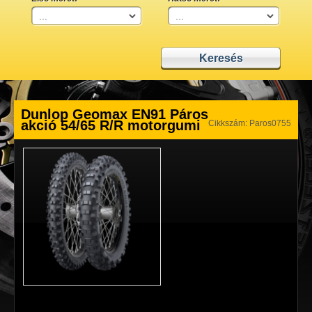
Dunlop Geomax EN91 Páros
akció 54/65 R/R motorgumi
Cikkszám: Paros0755