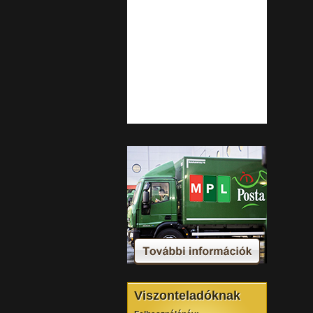
Viszonteladóknak