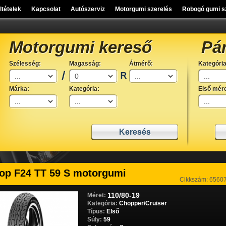
eltételek
Kapcsolat
Autószerviz
Motorgumi szerelés
Robogó gumi s
Motorgumi kereső
Pá
Szélesség:
Magasság:
Átmérő:
Kategória
Márka:
Kategória:
Első mére
op F24 TT 59 S motorgumi
Cikkszám: 6560
110/80-19
Méret:
Kategória:
Chopper/Cruiser
Típus:
Első
Súly:
59