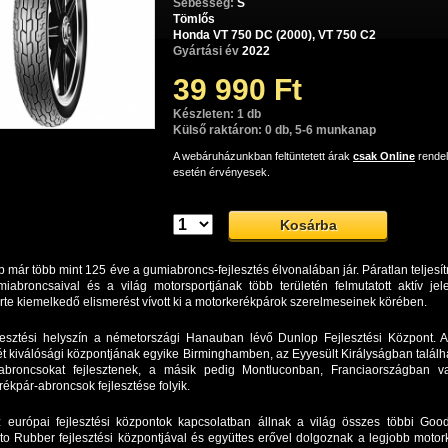
Sebesség:
S
Tömlős
Honda VT 750 DC (2000), VT 750 C2
Gyártási év
2022
39 990 Ft
Készleten: 1 db
Külső raktáron: 0 db, 5-6 munkanap
A webáruházunkban feltüntetett árak
csak Online
rende
esetén érvényesek.
 már több mint 125 éve a gumiabroncs-fejlesztés élvonalában jár. Páratlan teljes
miabroncsaival és a világ motorsportjának több területén felmutatott aktív jele
rte kiemelkedő elismerést vívott ki a motorkerékpárok szerelmeseinek körében.
jlesztési helyszín a németországi Hanauban lévő Dunlop Fejlesztési Központ. 
t kiválósági központjának egyike Birminghamben, az Eyyesült Királyságban találh
abroncsokat fejlesztenek, a másik pedig Montluconban, Franciaországban v
ékpár-abroncsok fejlesztése folyik.
 európai fejlesztési központok kapcsolatban állnak a világ összes többi Goo
o Rubber fejlesztési központjával és együttes erővel dolgoznak a legjobb motor