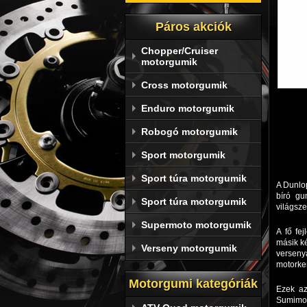
Páros akciók
Chopper/Cruiser
motorgumik
Cross motorgumik
Enduro motorgumik
Robogó motorgumik
Sport motorgumik
Sport túra motorgumik
A Dunlop
bíró gu
Sport túra motorgumik
világsze
Supermoto motorgumik
A fő fe
másik ké
Verseny motorgumik
verseny
motorker
Motorgumi kategóriák
Ezek az
Sumimot