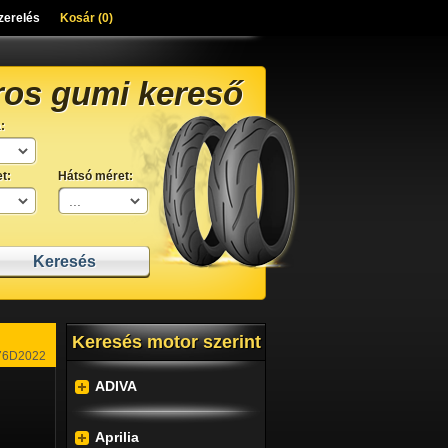
zerelés
Kosár (
0
)
ros gumi kereső
:
t:
Hátsó méret:
Keresés motor szerint
76D2022
ADIVA
Aprilia