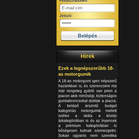
Felhasználónév:
Jelszó:
Hírek
Ezek a legnépszerűbb 18-
as motorgumik
A 18-as motorgumi igen népszerű
hazánkban is, és szerencsére ma
már rengeteg gyártó van jelen a
piacon akik minőségi, biztonságos
gumiabroncsokat dobtak a piacra.
A belépő árszintű budget
kategóriás motorgumik mellett
széles a skála a közép
árkategóriában is és az ínyencek
a prémium kategóriában is
bőségesen tudnak szemezgetni.
Sokan ugyanis nem szeretika