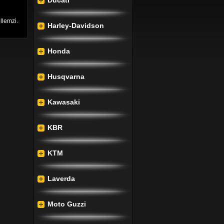
Ducati
llemzi.
Harley-Davidson
Honda
Husqvarna
Kawasaki
KBR
KTM
Laverda
Moto Guzzi