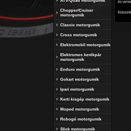
ATV-Quad motorgumik
és verse
Chopper/Cruiser
Klasszik
motorgumik
Classic motorgumik
Cross motorgumik
Elektromobil motorgumik
Elektromos kerékpár
motorgumik
Enduro motorgumik
Gokart motorgumik
Ipari motorgumik
Kerti kisgép motorgumik
Moped motorgumik
Robogó motorgumik
Slick motorgumik