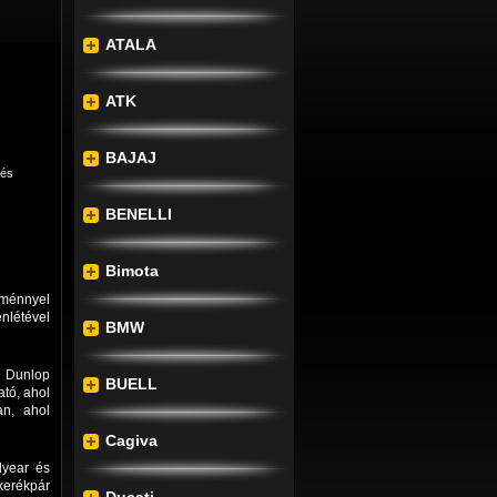
ATALA
ATK
BAJAJ
lés
BENELLI
Bimota
ítménnyel
nlétével
BMW
A Dunlop
BUELL
ató, ahol
an, ahol
Cagiva
dyear és
kerékpár