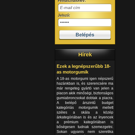
Felhasználónév:
Jelszó:
Hírek
Ezek a legnépszerűbb 18-
as motorgumik
A 18-as motorgumi igen népszerű
hazánkban is, és szerencsére ma
már rengeteg gyártó van jelen a
piacon akik minőségi, biztonságos
gumiabroncsokat dobtak a piacra.
A belépő árszintű budget
kategóriás motorgumik mellett
széles a skála a közép
árkategóriában is és az ínyencek
a prémium kategóriában is
bőségesen tudnak szemezgetni.
Sokan ugyanis nem szeretika