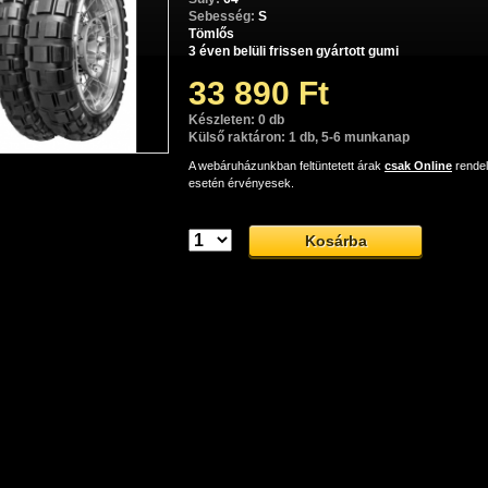
Sebesség:
S
Tömlős
3 éven belüli frissen gyártott gumi
33 890 Ft
Készleten: 0 db
Külső raktáron: 1 db, 5-6 munkanap
A webáruházunkban feltüntetett árak
csak Online
rende
esetén érvényesek.
Continental ContiTwist TKC80 Twinduro gumiabroncs
 Continental TKC80 Twinduro prémium minőségű, terepen és utcán i
használható enduro gumiabroncs.
nental TKC80 Twinduro: aszfaltozott úton és laza talaj
etes teljesítmény és hibátlan tapadás
ntinental TKC80 Twinduro
prémium minőségű univerzális e