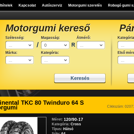
eltételek
Kapcsolat
Autószerviz
Motorgumi szerelés
Robogó gumi s
Motorgumi kereső
Pá
Szélesség:
Magasság:
Átmérő:
Kategória
Márka:
Kategória:
Első mére
inental TKC 80 Twinduro 64 S
orgumi
Cikkszám: 020
120/90-17
Méret:
Kategória:
Cross
Típus:
Hátsó
Súly:
64