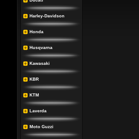
Ducati
yozott 
nhetően 
Harley-Davidson
yújt és 
Honda
ésének 
 ennek 
Husqvarna
tartós 
Kawasaki
, hogy 
t pedig 
KBR
adidős 
KTM
számos 
Laverda
ják a 
Moto Guzzi
unkban 