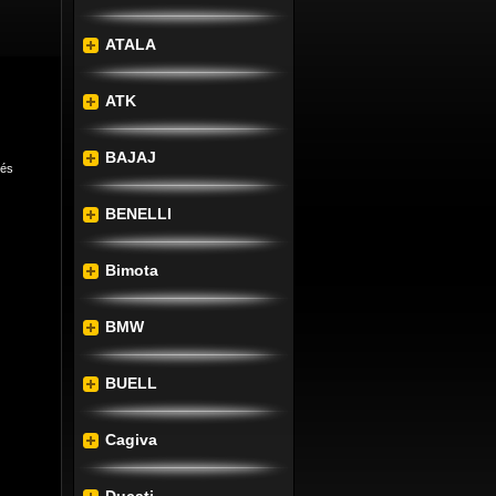
ATALA
ATK
BAJAJ
lés
BENELLI
Bimota
BMW
s 
BUELL
on is 
Cagiva
nduro 