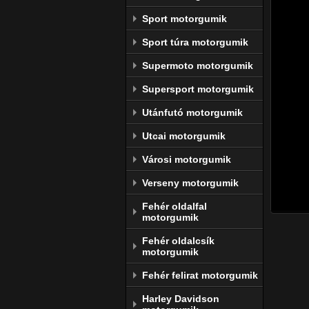
megegy
Sport motorgumik
tartju
Sport túra motorgumik
melyek
folyam
Supermoto motorgumik
Legyen
Supersport motorgumik
körülm
Utánfutó motorgumik
esetbe
függetl
Utcai motorgumik
Kínála
Városi motorgumik
megfe
Verseny motorgumik
gumiab
Fehér oldalfal
motorgumik
Fehér oldalcsík
motorgumik
Fehér felirat motorgumik
Harley Davidson