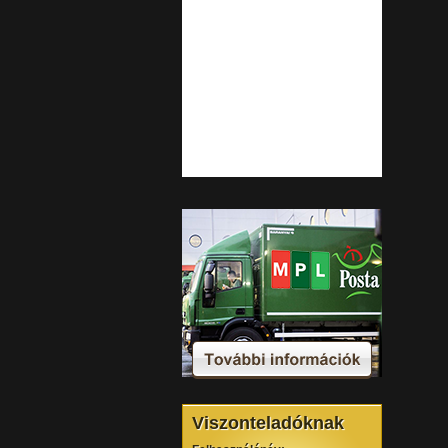
Viszonteladóknak