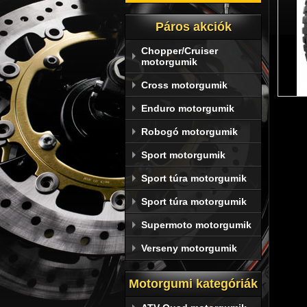
Páros akciók
Chopper/Cruiser
motorgumik
Cross motorgumik
Enduro motorgumik
Robogó motorgumik
Sport motorgumik
Sport túra motorgumik
Sport túra motorgumik
A
Supermoto motorgumik
Verseny motorgumik
Conti
tökél
Motorgumi kategóriák
A 
Co