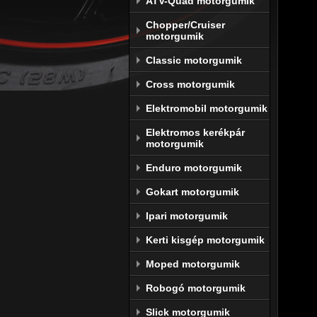
ATV-Quad motorgumik
gumiab
teljesí
Chopper/Cruiser
stabil 
motorgumik
Classic motorgumik
A szilá
laza t
Cross motorgumik
köszön
Elektromobil motorgumik
köszön
aszfalt
Elektromos kerékpár
motorgumik
Kifeje
gépüket
Enduro motorgumik
a minő
Gokart motorgumik
túrákra
Ipari motorgumik
A TKC-
Kerti kisgép motorgumik
világve
Moped motorgumik
Bizto
Conti
Robogó motorgumik
Slick motorgumik
Ahány 