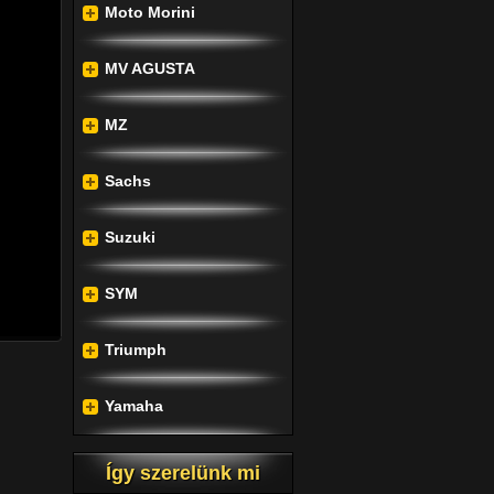
Moto Morini
tosnak 
sokat, 
tás és 
MV AGUSTA
MZ
járási 
minden 
Sachs
ngeteg 
Suzuki
tjuk a 
ntáló 
SYM
Triumph
Yamaha
Így szerelünk mi