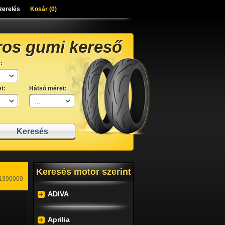
zerelés
Kosár (
0
)
ros gumi kereső
:
t:
Hátsó méret:
Keresés motor szerint
71390000
ADIVA
Aprilia