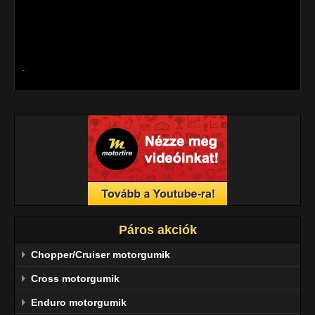
útviszonyhoz megtalálhatjuk a megfelelő, tökéletesen 
biztonságos és magas teljesítményt garantáló 
gumiabroncsokat.
.
Páros akciók
Chopper/Cruiser motorgumik
Cross motorgumik
Enduro motorgumik