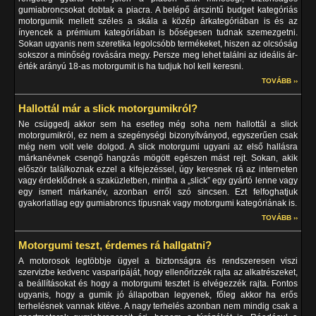
gumiabroncsokat dobtak a piacra. A belépő árszintű budget kategóriás
motorgumik mellett széles a skála a közép árkategóriában is és az
ínyencek a prémium kategóriában is bőségesen tudnak szemezgetni.
Sokan ugyanis nem szeretika legolcsóbb termékeket, hiszen az olcsóság
sokszor a minőség rovására megy. Persze meg lehet találni az ideális ár-
érték arányú 18-as motorgumit is ha tudjuk hol kell keresni.
TOVÁBB ››
Hallottál már a slick motorgumikról?
Ne csüggedj akkor sem ha esetleg még soha nem hallottál a slick
motorgumikról, ez nem a szegénységi bizonyítványod, egyszerűen csak
még nem volt vele dolgod. A slick motorgumi ugyani az első hallásra
márkanévnek csengő hangzás mögött egészen mást rejt. Sokan, akik
először találkoznak ezzel a kifejezéssel, úgy keresnek rá az interneten
vagy érdeklődnek a szaküzletben, mintha a „slick” egy gyártó lenne vagy
egy ismert márkanév, azonban erről szó sincsen. Ezt felfoghatjuk
gyakorlatilag egy gumiabroncs típusnak vagy motorgumi kategóriának is.
TOVÁBB ››
Motorgumi teszt, érdemes rá hallgatni?
A motorosok legtöbbje ügyel a biztonságra és rendszeresen viszi
szervizbe kedvenc vasparipáját, hogy ellenőrizzék rajta az alkatrészeket,
a beállításokat és hogy a motorgumi tesztet is elvégezzék rajta. Fontos
ugyanis, hogy a gumik jó állapotban legyenek, főleg akkor ha erős
terhelésnek vannak kitéve. A nagy terhelés azonban nem mindig csak a