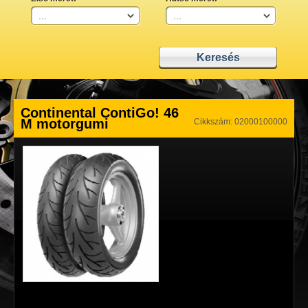
Continental ContiGo! 46
M motorgumi
Cikkszám: 02000100000