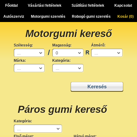
Főoldal
Vásárlási feltételek
Szállítási feltételek
Kapcsolat
Autószerviz
Motorgumi szerelés
Robogó gumi szerelés
Kosár (
0
)
Motorgumi kereső
Szélesség:
Magasság:
Átmérő:
Márka:
Kategória:
Páros gumi kereső
Kategória:
Első méret:
Hátsó méret: