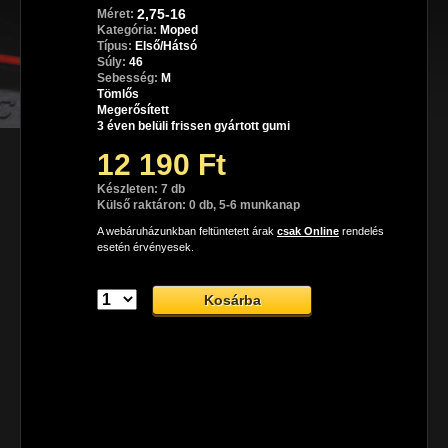
2,75-16
Méret:
Kategória:
Moped
Típus:
Első/Hátsó
Súly:
46
Sebesség:
M
Tömlős
Megerősített
3 éven belüli frissen gyártott gumi
12 190 Ft
Készleten: 7 db
Külső raktáron: 0 db, 5-6 munkanap
A webáruházunkban feltüntetett árak
csak Online
rendelés
esetén érvényesek.
Continental ContiGo városi gumiabroncs
A Continental ContiGo városi gumiabroncs, mely minden 
időjárási körülmény és útviszony mellett megállja a helyét 
és garantálja a biztonságos, kényelmes motorozást.