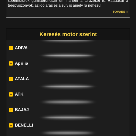
sportmotorok gumiabroncsait éri, hanem a túrázókét is. Ráadásul a
terepviszonyok, az időjárás és a súly is amely rá nehezül.
TOVÁBB ››
Keresés motor szerint
ADIVA
Aprilia
ATALA
ATK
BAJAJ
BENELLI