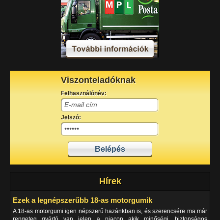
Viszonteladóknak
Felhasználónév:
Jelszó:
Hírek
Ezek a legnépszerűbb 18-as motorgumik
A 18-as motorgumi igen népszerű hazánkban is, és szerencsére ma már
rengeteg gyártó van jelen a piacon akik minőségi, biztonságos