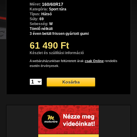
160/60R17
Méret:
Kategória:
Sport túra
Típus:
Hátsó
Súly:
69
Sebesség:
W
Tömlő nélküli
3 éven belüli frissen gyártott gumi
61 490 Ft
Készlet és szállítási információ
A webáruházunkban feltüntetett árak
csak Online
rendelés
esetén érvényesek.