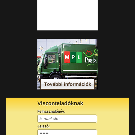
Viszonteladóknak
Felhasználónév:
Jelszó: