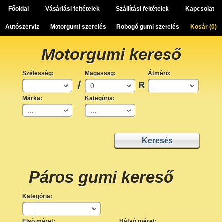
Főoldal
Vásárlási feltételek
Szállítási feltételek
Kapcsolat
Autószerviz
Motorgumi szerelés
Robogó gumi szerelés
Kosár (
0
)
Motorgumi kereső
Szélesség:
Magasság:
Átmérő:
Márka:
Kategória:
Páros gumi kereső
Kategória:
Első méret:
Hátsó méret: