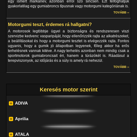
egy ismert márkanév, azonban erről szó sincsen. Ezt felfoghatjuk
gyakorlatilag egy gumiabroncs típusnak vagy motorgumi kategóriának is.
TOVÁBB ››
Motorgumi teszt, érdemes rá hallgatni?
A motorosok legtöbbje ügyel a biztonságra és rendszeresen viszi
szervizbe kedvenc vasparipáját, hogy ellenőrizzék rajta az alkatrészeket,
a beállításokat és hogy a motorgumi tesztet is elvégezzék rajta. Fontos
ugyanis, hogy a gumik jó állapotban legyenek, főleg akkor ha erős
terhelésnek vannak kitéve. A nagy terhelés azonban nem mindig csak a
sportmotorok gumiabroncsait éri, hanem a túrázókét is. Ráadásul a
terepviszonyok, az időjárás és a súly is amely rá nehezül.
TOVÁBB ››
Keresés motor szerint
ADIVA
Aprilia
ATALA