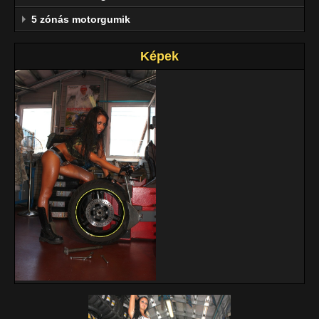
5 zónás motorgumik
Képek