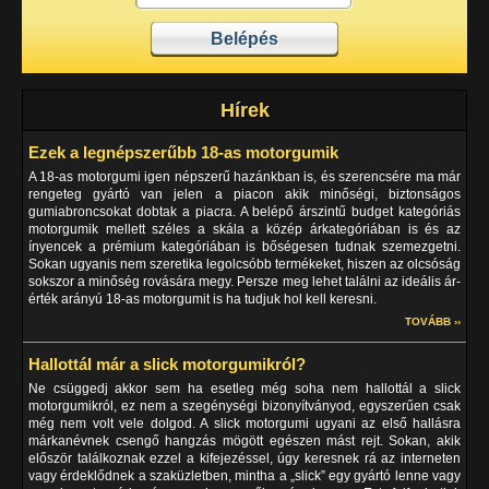
Hírek
Ezek a legnépszerűbb 18-as motorgumik
A 18-as motorgumi igen népszerű hazánkban is, és szerencsére ma már
rengeteg gyártó van jelen a piacon akik minőségi, biztonságos
gumiabroncsokat dobtak a piacra. A belépő árszintű budget kategóriás
motorgumik mellett széles a skála a közép árkategóriában is és az
ínyencek a prémium kategóriában is bőségesen tudnak szemezgetni.
Sokan ugyanis nem szeretika legolcsóbb termékeket, hiszen az olcsóság
sokszor a minőség rovására megy. Persze meg lehet találni az ideális ár-
érték arányú 18-as motorgumit is ha tudjuk hol kell keresni.
TOVÁBB ››
Hallottál már a slick motorgumikról?
Ne csüggedj akkor sem ha esetleg még soha nem hallottál a slick
motorgumikról, ez nem a szegénységi bizonyítványod, egyszerűen csak
még nem volt vele dolgod. A slick motorgumi ugyani az első hallásra
márkanévnek csengő hangzás mögött egészen mást rejt. Sokan, akik
először találkoznak ezzel a kifejezéssel, úgy keresnek rá az interneten
vagy érdeklődnek a szaküzletben, mintha a „slick” egy gyártó lenne vagy