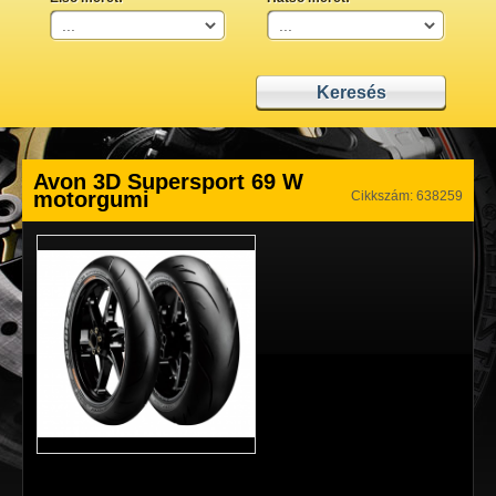
Avon 3D Supersport 69 W
motorgumi
Cikkszám: 638259