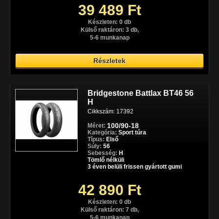
39 489 Ft
Készleten: 0 db
Külső raktáron: 3 db,
5-6 munkanap
Részletek
Bridgestone Battlax BT46 56
H
Cikkszám: 17392
100/90-18
Méret:
Kategória:
Sport túra
Típus:
Első
Súly:
56
Sebesség:
H
Tömlő nélküli
3 éven belüli frissen gyártott gumi
42 890 Ft
Készleten: 0 db
Külső raktáron: 7 db,
5-6 munkanap