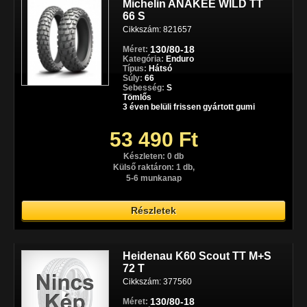
Michelin ANAKEE WILD TT
66 S
Cikkszám: 821657
130/80-18
Méret:
Kategória:
Enduro
Típus:
Hátsó
Súly:
66
Sebesség:
S
Tömlős
3 éven belüli frissen gyártott gumi
53 490 Ft
Készleten: 0 db
Külső raktáron: 1 db,
5-6 munkanap
Részletek
Heidenau K60 Scout TT M+S
72 T
Cikkszám: 377560
130/80-18
Méret: