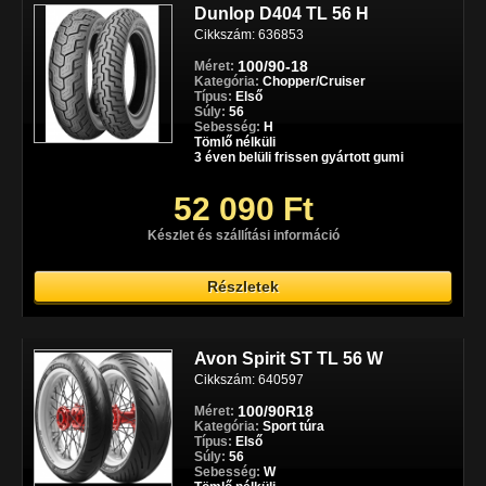
Dunlop D404 TL 56 H
Cikkszám: 636853
100/90-18
Méret:
Kategória:
Chopper/Cruiser
Típus:
Első
Súly:
56
Sebesség:
H
Tömlő nélküli
3 éven belüli frissen gyártott gumi
52 090 Ft
Készlet és szállítási információ
Részletek
Avon Spirit ST TL 56 W
Cikkszám: 640597
100/90R18
Méret:
Kategória:
Sport túra
Típus:
Első
Súly:
56
Sebesség:
W