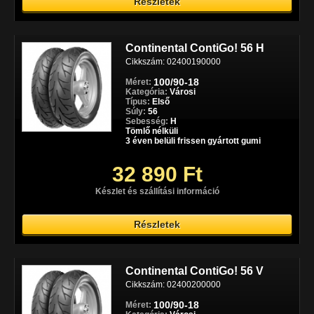
Részletek
Continental ContiGo! 56 H
Cikkszám: 02400190000
100/90-18
Méret:
Kategória:
Városi
Típus:
Első
Súly:
56
Sebesség:
H
Tömlő nélküli
3 éven belüli frissen gyártott gumi
32 890 Ft
Készlet és szállítási információ
Részletek
Continental ContiGo! 56 V
Cikkszám: 02400200000
100/90-18
Méret: