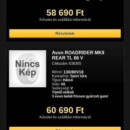
58 690 Ft
Készlet és szállítási információ
Részletek
Avon ROADRIDER MKII
REAR TL 66 V
Cikkszám: 638305
130/80V18
Méret:
Kategória:
Sport túra
Típus:
Hátsó
Súly:
66
Sebesség:
V
Tömlő nélküli
3 éven belüli frissen gyártott gumi
60 690 Ft
Készlet és szállítási információ