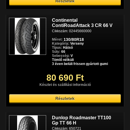
Részletek
Continental
ContiRoadAttack 3 CR 66 V
Cikkszám: 02445660000
130/80R18
Méret:
Kategória:
Verseny
Típus:
Hátsó
Súly:
66
Sebesség:
V
Tömlő nélküli
3 éven belüli frissen gyártott gumi
80 690 Ft
Készlet és szállítási információ
Részletek
Dunlop Roadmaster TT100
Gp TT 66 H
Cikkszám: 650721