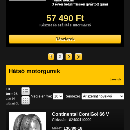
Tömlő nélküli
3 éven belüli frissen gyártott gumi
57 490 Ft
Készlet és szállítási információ
Részletek
1
2
Hátsó motorgumik
Laverda
10
termék
Megjelenítve:
Rendezés:
a(z) 10
találatból.
Continental ContiGo! 66 V
Cikkszám: 02400410000
130/80-18
Méret: