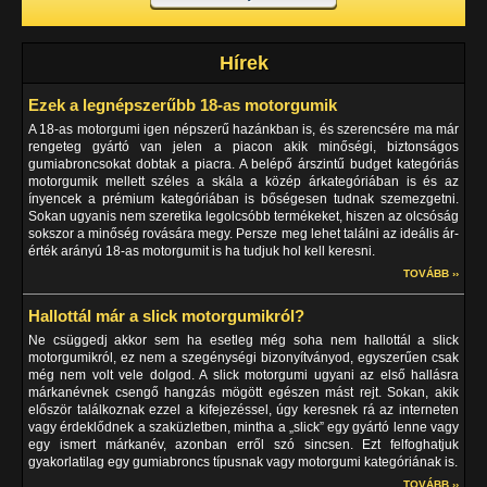
Hírek
Ezek a legnépszerűbb 18-as motorgumik
A 18-as motorgumi igen népszerű hazánkban is, és szerencsére ma már
rengeteg gyártó van jelen a piacon akik minőségi, biztonságos
gumiabroncsokat dobtak a piacra. A belépő árszintű budget kategóriás
motorgumik mellett széles a skála a közép árkategóriában is és az
ínyencek a prémium kategóriában is bőségesen tudnak szemezgetni.
Sokan ugyanis nem szeretika legolcsóbb termékeket, hiszen az olcsóság
sokszor a minőség rovására megy. Persze meg lehet találni az ideális ár-
érték arányú 18-as motorgumit is ha tudjuk hol kell keresni.
TOVÁBB ››
Hallottál már a slick motorgumikról?
Ne csüggedj akkor sem ha esetleg még soha nem hallottál a slick
motorgumikról, ez nem a szegénységi bizonyítványod, egyszerűen csak
még nem volt vele dolgod. A slick motorgumi ugyani az első hallásra
márkanévnek csengő hangzás mögött egészen mást rejt. Sokan, akik
először találkoznak ezzel a kifejezéssel, úgy keresnek rá az interneten
vagy érdeklődnek a szaküzletben, mintha a „slick” egy gyártó lenne vagy
egy ismert márkanév, azonban erről szó sincsen. Ezt felfoghatjuk
gyakorlatilag egy gumiabroncs típusnak vagy motorgumi kategóriának is.
TOVÁBB ››