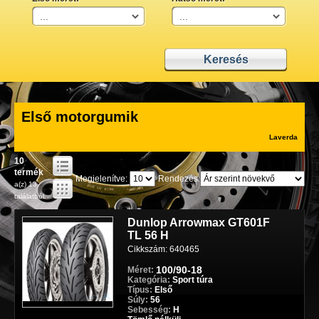
Első motorgumik
Laverda
10
termék
Megjelenítve:
Rendezés:
a(z) 13
találatból.
Dunlop Arrowmax GT601F
TL 56 H
Cikkszám: 640465
100/90-18
Méret:
Kategória:
Sport túra
Típus:
Első
Súly:
56
Sebesség:
H