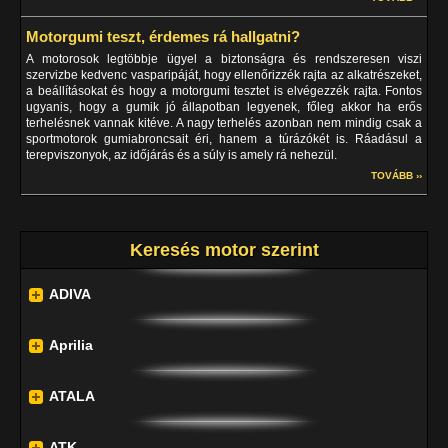
Motorgumi teszt, érdemes rá hallgatni?
A motorosok legtöbbje ügyel a biztonságra és rendszeresen viszi
szervizbe kedvenc vasparipáját, hogy ellenőrizzék rajta az alkatrészeket,
a beállításokat és hogy a motorgumi tesztet is elvégezzék rajta. Fontos
ugyanis, hogy a gumik jó állapotban legyenek, főleg akkor ha erős
terhelésnek vannak kitéve. A nagy terhelés azonban nem mindig csak a
sportmotorok gumiabroncsait éri, hanem a túrázókét is. Ráadásul a
terepviszonyok, az időjárás és a súly is amely rá nehezül.
TOVÁBB ››
Keresés motor szerint
ADIVA
Aprilia
ATALA
ATK