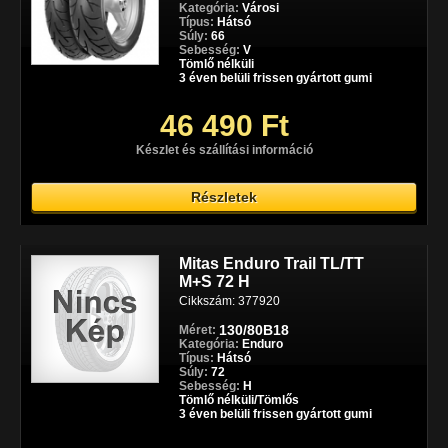
Kategória:
Városi
Típus:
Hátsó
Súly:
66
Sebesség:
V
Tömlő nélküli
3 éven belüli frissen gyártott gumi
46 490 Ft
Készlet és szállítási információ
Részletek
Mitas Enduro Trail TL/TT
M+S 72 H
Cikkszám: 377920
130/80B18
Méret:
Kategória:
Enduro
Típus:
Hátsó
Súly:
72
Sebesség:
H
Tömlő nélküli/Tömlős
3 éven belüli frissen gyártott gumi