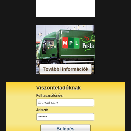
Viszonteladóknak
Felhasználónév:
Jelszó: