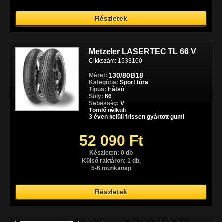
Részletek
Metzeler LASERTEC TL 66 V
Cikkszám: 1533100
130/80B18
Méret:
Kategória:
Sport túra
Típus:
Hátsó
Súly:
66
Sebesség:
V
Tömlő nélküli
3 éven belüli frissen gyártott gumi
52 090 Ft
Készleten: 0 db
Külső raktáron: 1 db,
5-6 munkanap
Részletek