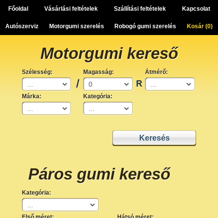
Főoldal
Vásárlási feltételek
Szállítási feltételek
Kapcsolat
Autószerviz
Motorgumi szerelés
Robogó gumi szerelés
Kosár (
0
)
Motorgumi kereső
Szélesség:
Magasság:
Átmérő:
Márka:
Kategória:
Páros gumi kereső
Kategória:
Első méret:
Hátsó méret: