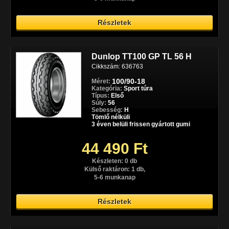
Részletek
Dunlop TT100 GP TL 56 H
Cikkszám: 636763
100/90-18
Méret:
Kategória:
Sport túra
Típus:
Első
Súly:
56
Sebesség:
H
Tömlő nélküli
3 éven belüli frissen gyártott gumi
44 490 Ft
Készleten: 0 db
Külső raktáron: 1 db,
5-6 munkanap
Részletek