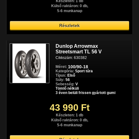
Készleten: 1 db
Külső raktáron: 0 db,
5-6 munkanap
Részletek
Dunlop Arrowmax
Streetsmart TL 56 V
Cikkszám: 630382
100/90-18
Méret:
Kategória:
Sport túra
Típus:
Első
Súly:
56
Sebesség:
V
Tömlő nélküli
3 éven belüli frissen gyártott gumi
43 990 Ft
Készleten: 1 db
Külső raktáron: 0 db,
5-6 munkanap