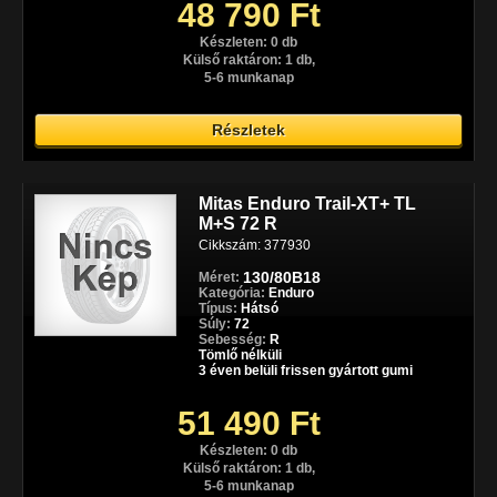
48 790 Ft
Készleten: 0 db
Külső raktáron: 1 db,
5-6 munkanap
Részletek
Mitas Enduro Trail-XT+ TL
M+S 72 R
Cikkszám: 377930
130/80B18
Méret:
Kategória:
Enduro
Típus:
Hátsó
Súly:
72
Sebesség:
R
Tömlő nélküli
3 éven belüli frissen gyártott gumi
51 490 Ft
Készleten: 0 db
Külső raktáron: 1 db,
5-6 munkanap