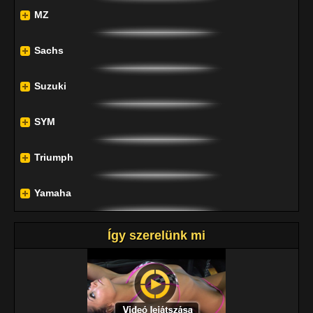
MZ
Sachs
Suzuki
SYM
Triumph
Yamaha
Így szerelünk mi