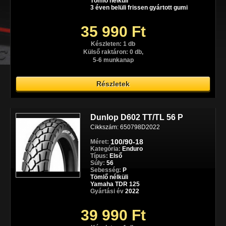
Tömlő nélküli
3 éven belüli frissen gyártott gumi
35 990 Ft
Készleten: 1 db
Külső raktáron: 0 db,
5-6 munkanap
Részletek
Dunlop D602 TT/TL 56 P
Cikkszám: 650798D2022
100/90-18
Méret:
Kategória:
Enduro
Típus:
Első
Súly:
56
Sebesség:
P
Tömlő nélküli
Yamaha TDR 125
Gyártási év
2022
39 990 Ft