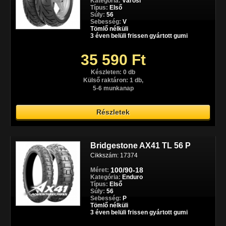
Kategória:
Városi
Típus:
Első
Súly:
56
Sebesség:
V
Tömlő nélküli
3 éven belüli frissen gyártott gumi
35 590 Ft
Készleten: 0 db
Külső raktáron: 1 db,
5-6 munkanap
Részletek
Bridgestone AX41 TL 56 P
Cikkszám: 17374
100/90-18
Méret:
Kategória:
Enduro
Típus:
Első
Súly:
56
Sebesség:
P
Tömlő nélküli
3 éven belüli frissen gyártott gumi