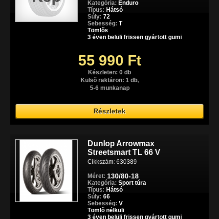
Kategória:
Enduro
Típus:
Hátsó
Súly:
72
Sebesség:
T
Tömlős
3 éven belüli frissen gyártott gumi
55 990 Ft
Készleten: 0 db
Külső raktáron: 1 db,
5-6 munkanap
Részletek
Dunlop Arrowmax
Streetsmart TL 66 V
Cikkszám: 630389
130/80-18
Méret:
Kategória:
Sport túra
Típus:
Hátsó
Súly:
66
Sebesség:
V
Tömlő nélküli
3 éven belüli frissen gyártott gumi