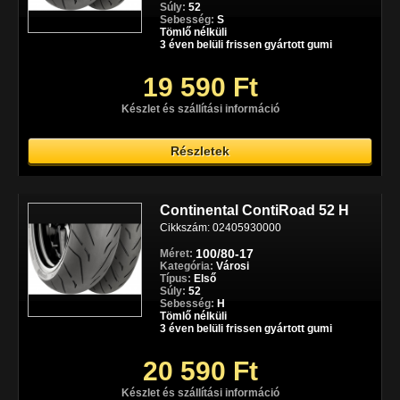
Súly:
52
Sebesség:
S
Tömlő nélküli
3 éven belüli frissen gyártott gumi
19 590 Ft
Készlet és szállítási információ
Részletek
Continental ContiRoad 52 H
Cikkszám: 02405930000
100/80-17
Méret:
Kategória:
Városi
Típus:
Első
Súly:
52
Sebesség:
H
Tömlő nélküli
3 éven belüli frissen gyártott gumi
20 590 Ft
Készlet és szállítási információ