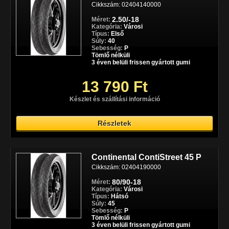
Cikkszám: 02404140000
2.50/-18
Méret:
Kategória:
Városi
Típus:
Első
Súly:
40
Sebesség:
P
Tömlő nélküli
3 éven belüli frissen gyártott gumi
13 790 Ft
Készlet és szállítási információ
Részletek
Continental ContiStreet 45 P
Cikkszám: 02404190000
80/90-18
Méret:
Kategória:
Városi
Típus:
Hátsó
Súly:
45
Sebesség:
P
Tömlő nélküli
3 éven belüli frissen gyártott gumi