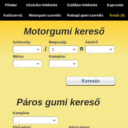
Főoldal
Vásárlási feltételek
Szállítási feltételek
Kapcsolat
Autószerviz
Motorgumi szerelés
Robogó gumi szerelés
Kosár (
0
)
Motorgumi kereső
Szélesség:
Magasság:
Átmérő:
Márka:
Kategória:
Páros gumi kereső
Kategória:
Első méret:
Hátsó méret: