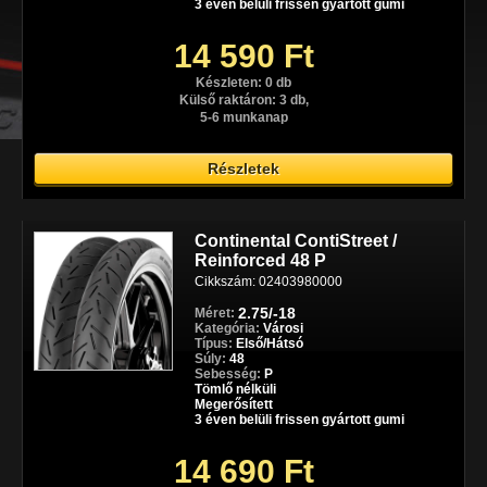
3 éven belüli frissen gyártott gumi
14 590 Ft
Készleten: 0 db
Külső raktáron: 3 db,
5-6 munkanap
Részletek
Continental ContiStreet /
Reinforced 48 P
Cikkszám: 02403980000
2.75/-18
Méret:
Kategória:
Városi
Típus:
Első/Hátsó
Súly:
48
Sebesség:
P
Tömlő nélküli
Megerősített
3 éven belüli frissen gyártott gumi
14 690 Ft