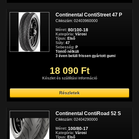
Continental ContiStreet 47 P
Cikkszám: 02403960000
80/100-18
Méret:
Kategória:
Városi
Típus:
Első
Súly:
47
Sebesség:
P
Tömlő nélküli
3 éven belüli frissen gyártott gumi
18 090 Ft
Készlet és szállítási információ
Részletek
Continental ContiRoad 52 S
Cikkszám: 02404290000
100/80-17
Méret:
Kategória:
Városi
Típus:
Első