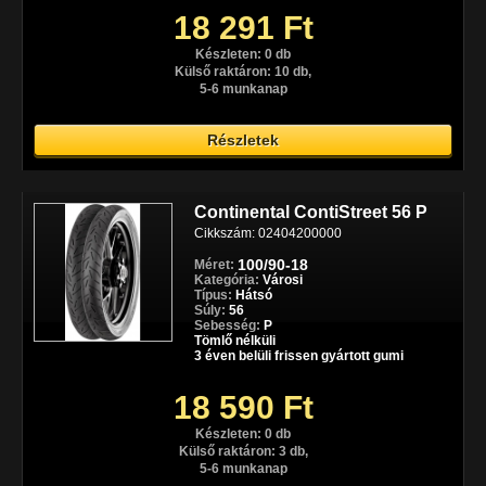
18 291 Ft
Készleten: 0 db
Külső raktáron: 10 db,
5-6 munkanap
Részletek
Continental ContiStreet 56 P
Cikkszám: 02404200000
100/90-18
Méret:
Kategória:
Városi
Típus:
Hátsó
Súly:
56
Sebesség:
P
Tömlő nélküli
3 éven belüli frissen gyártott gumi
18 590 Ft
Készleten: 0 db
Külső raktáron: 3 db,
5-6 munkanap