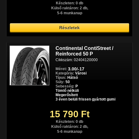
Készleten: 0 db
Külső raktáron: 2 db,
5-6 munkanap
Részletek
Continental ContiStreet /
Reinforced 50 P
Cikkszám: 02404120000
3.00/-17
Méret:
Kategória:
Városi
Típus:
Hátsó
Súly:
50
Sebesség:
P
Tömlő nélküli
Megerősített
3 éven belüli frissen gyártott gumi
15 790 Ft
Készleten: 0 db
Külső raktáron: 2 db,
5-6 munkanap