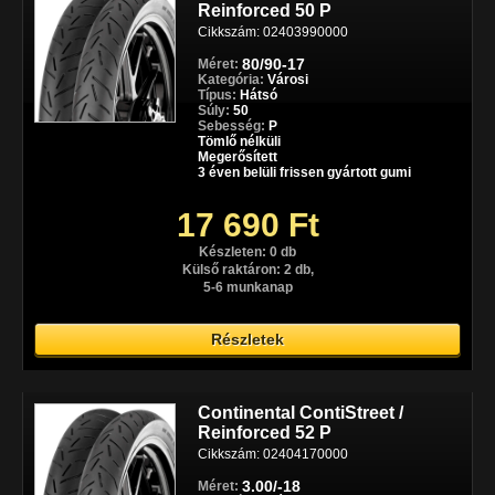
Reinforced 50 P
Cikkszám: 02403990000
80/90-17
Méret:
Kategória:
Városi
Típus:
Hátsó
Súly:
50
Sebesség:
P
Tömlő nélküli
Megerősített
3 éven belüli frissen gyártott gumi
17 690 Ft
Készleten: 0 db
Külső raktáron: 2 db,
5-6 munkanap
Részletek
Continental ContiStreet /
Reinforced 52 P
Cikkszám: 02404170000
3.00/-18
Méret: