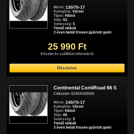
130/70-17
Méret:
Kategória:
Városi
Típus:
Hátsó
Súly:
62
Sebesség:
S
Tömlő nélküli
3 éven belüli frissen gyártott gumi
25 990 Ft
Készlet és szállítási információ
Részletek
Continental ContiRoad 66 S
Cikkszám: 02404330000
140/70-17
Méret:
Kategória:
Városi
Típus:
Hátsó
Súly:
66
Sebesség:
S
Tömlő nélküli
3 éven belüli frissen gyártott gumi