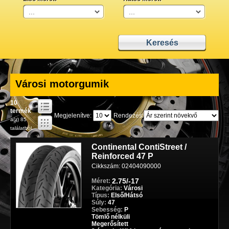
Városi motorgumik
10
termék
Megjelenítve:
Rendezés:
a(z) 85
találatból.
Continental ContiStreet /
Reinforced 47 P
Cikkszám: 02404090000
2.75/-17
Méret:
Kategória:
Városi
Típus:
Első/Hátsó
Súly:
47
Sebesség:
P
Tömlő nélküli
Megerősített