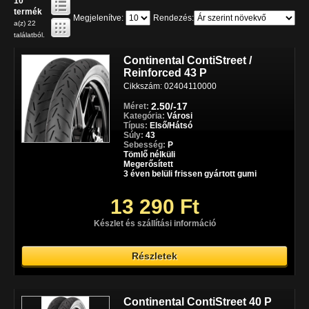
10
termék
Megjelenítve:
Rendezés:
a(z) 22
találatból.
Continental ContiStreet /
Reinforced 43 P
Cikkszám: 02404110000
2.50/-17
Méret:
Kategória:
Városi
Típus:
Első/Hátsó
Súly:
43
Sebesség:
P
Tömlő nélküli
Megerősített
3 éven belüli frissen gyártott gumi
13 290 Ft
Készlet és szállítási információ
Részletek
Continental ContiStreet 40 P