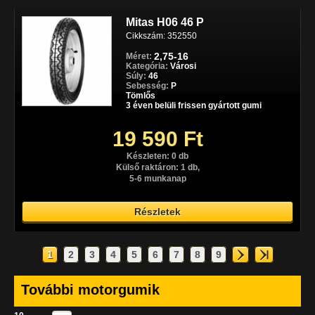
Mitas H06 46 P
Cikkszám: 352550
2,75-16
Méret:
Kategória:
Városi
Súly:
46
Sebesség:
P
Tömlős
3 éven belüli frissen gyártott gumi
19 590 Ft
Készleten: 0 db
Külső raktáron: 1 db,
5-6 munkanap
Részletek
1
2
3
4
5
6
7
8
9
További motorgumik