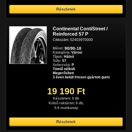
Részletek
Continental ContiStreet /
Reinforced 57 P
Cikkszám: 02403970000
90/90-18
Méret:
Kategória:
Városi
Típus:
Hátsó
Súly:
57
Sebesség:
P
Tömlő nélküli
Megerősített
3 éven belüli frissen gyártott gumi
19 190 Ft
Készleten: 0 db
Külső raktáron: 6 db,
5-6 munkanap
Részletek