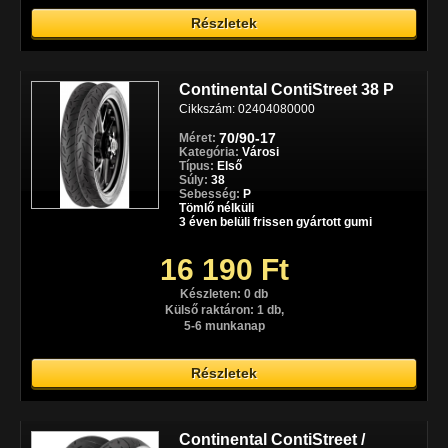
Részletek
Continental ContiStreet 38 P
Cikkszám: 02404080000
70/90-17
Méret:
Kategória:
Városi
Típus:
Első
Súly:
38
Sebesség:
P
Tömlő nélküli
3 éven belüli frissen gyártott gumi
16 190 Ft
Készleten: 0 db
Külső raktáron: 1 db,
5-6 munkanap
Részletek
Continental ContiStreet /