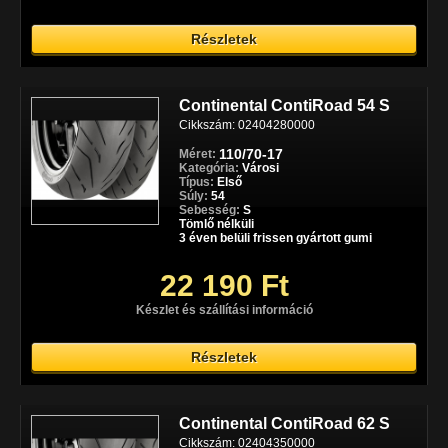
Részletek
Continental ContiRoad 54 S
Cikkszám: 02404280000
110/70-17
Méret:
Kategória:
Városi
Típus:
Első
Súly:
54
Sebesség:
S
Tömlő nélküli
3 éven belüli frissen gyártott gumi
22 190 Ft
Készlet és szállítási információ
Részletek
Continental ContiRoad 62 S
Cikkszám: 02404350000