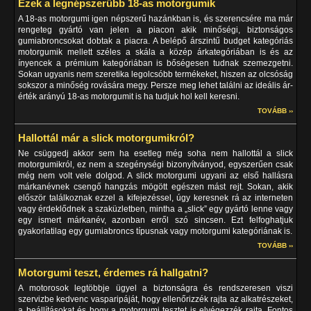
Ezek a legnépszerűbb 18-as motorgumik
A 18-as motorgumi igen népszerű hazánkban is, és szerencsére ma már
rengeteg gyártó van jelen a piacon akik minőségi, biztonságos
gumiabroncsokat dobtak a piacra. A belépő árszintű budget kategóriás
motorgumik mellett széles a skála a közép árkategóriában is és az
ínyencek a prémium kategóriában is bőségesen tudnak szemezgetni.
Sokan ugyanis nem szeretika legolcsóbb termékeket, hiszen az olcsóság
sokszor a minőség rovására megy. Persze meg lehet találni az ideális ár-
érték arányú 18-as motorgumit is ha tudjuk hol kell keresni.
TOVÁBB ››
Hallottál már a slick motorgumikról?
Ne csüggedj akkor sem ha esetleg még soha nem hallottál a slick
motorgumikról, ez nem a szegénységi bizonyítványod, egyszerűen csak
még nem volt vele dolgod. A slick motorgumi ugyani az első hallásra
márkanévnek csengő hangzás mögött egészen mást rejt. Sokan, akik
először találkoznak ezzel a kifejezéssel, úgy keresnek rá az interneten
vagy érdeklődnek a szaküzletben, mintha a „slick” egy gyártó lenne vagy
egy ismert márkanév, azonban erről szó sincsen. Ezt felfoghatjuk
gyakorlatilag egy gumiabroncs típusnak vagy motorgumi kategóriának is.
TOVÁBB ››
Motorgumi teszt, érdemes rá hallgatni?
A motorosok legtöbbje ügyel a biztonságra és rendszeresen viszi
szervizbe kedvenc vasparipáját, hogy ellenőrizzék rajta az alkatrészeket,
a beállításokat és hogy a motorgumi tesztet is elvégezzék rajta. Fontos