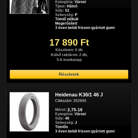
Kategória:
Városi
Típus:
Hátsó
Súly:
52
Sebesség:
P
Tömlő nélküli
Megerősített
3 éven belüli frissen gyártott gumi
17 890 Ft
Készleten: 0 db
Külső raktáron: 2 db,
5-6 munkanap
Részletek
Heidenau K36/1 46 J
Cikkszám: 352940
2,75-16
Méret:
Kategória:
Városi
Súly:
46
Sebesség:
J
Tömlős
3 éven belüli frissen gyártott gumi