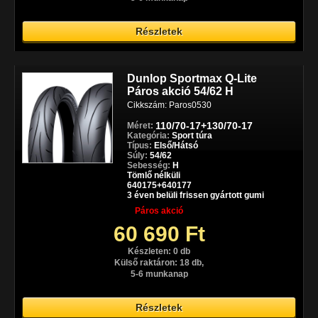
Részletek
Dunlop Sportmax Q-Lite
Páros akció 54/62 H
Cikkszám: Paros0530
110/70-17+130/70-17
Méret:
Kategória:
Sport túra
Típus:
Első/Hátsó
Súly:
54/62
Sebesség:
H
Tömlő nélküli
640175+640177
3 éven belüli frissen gyártott gumi
Páros akció
60 690 Ft
Készleten: 0 db
Külső raktáron: 18 db,
5-6 munkanap
Részletek