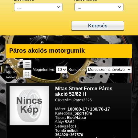
Páros akciós motorgumik
10
termék
Megjelenítve:
Rendezés:
a(z) 121
találatból.
Mitas Street Force Páros
akció 52/62 H
Cikkszám: Paros3325
100/80-17+130/70-17
Méret:
Kategória:
Sport túra
Típus:
Első/Hátsó
Súly:
52/62
Sebesség:
H
Tömlő nélküli
364820+367570