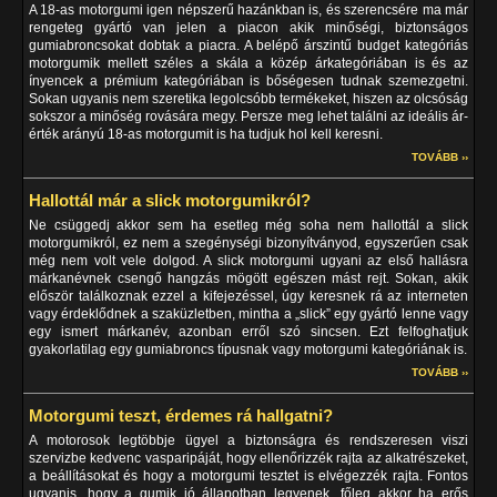
A 18-as motorgumi igen népszerű hazánkban is, és szerencsére ma már
rengeteg gyártó van jelen a piacon akik minőségi, biztonságos
gumiabroncsokat dobtak a piacra. A belépő árszintű budget kategóriás
motorgumik mellett széles a skála a közép árkategóriában is és az
ínyencek a prémium kategóriában is bőségesen tudnak szemezgetni.
Sokan ugyanis nem szeretika legolcsóbb termékeket, hiszen az olcsóság
sokszor a minőség rovására megy. Persze meg lehet találni az ideális ár-
érték arányú 18-as motorgumit is ha tudjuk hol kell keresni.
TOVÁBB ››
Hallottál már a slick motorgumikról?
Ne csüggedj akkor sem ha esetleg még soha nem hallottál a slick
motorgumikról, ez nem a szegénységi bizonyítványod, egyszerűen csak
még nem volt vele dolgod. A slick motorgumi ugyani az első hallásra
márkanévnek csengő hangzás mögött egészen mást rejt. Sokan, akik
először találkoznak ezzel a kifejezéssel, úgy keresnek rá az interneten
vagy érdeklődnek a szaküzletben, mintha a „slick” egy gyártó lenne vagy
egy ismert márkanév, azonban erről szó sincsen. Ezt felfoghatjuk
gyakorlatilag egy gumiabroncs típusnak vagy motorgumi kategóriának is.
TOVÁBB ››
Motorgumi teszt, érdemes rá hallgatni?
A motorosok legtöbbje ügyel a biztonságra és rendszeresen viszi
szervizbe kedvenc vasparipáját, hogy ellenőrizzék rajta az alkatrészeket,
a beállításokat és hogy a motorgumi tesztet is elvégezzék rajta. Fontos
ugyanis, hogy a gumik jó állapotban legyenek, főleg akkor ha erős