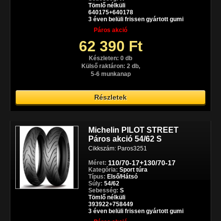
Tömlő nélküli
640175+640178
3 éven belüli frissen gyártott gumi
Páros akció
62 390 Ft
Készleten: 0 db
Külső raktáron: 2 db,
5-6 munkanap
Részletek
Michelin PILOT STREET
Páros akció 54/62 S
Cikkszám: Paros3251
110/70-17+130/70-17
Méret:
Kategória:
Sport túra
Típus:
Első/Hátsó
Súly:
54/62
Sebesség:
S
Tömlő nélküli
393922+758449
3 éven belüli frissen gyártott gumi