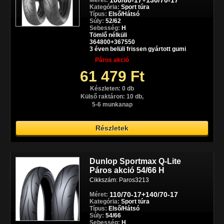
100/80-17+130/70-17
Méret:
Kategória:
Sport túra
Típus:
Első/Hátsó
Súly:
52/62
Sebesség:
H
Tömlő nélküli
364800+367550
3 éven belüli frissen gyártott gumi
Páros akció
61 479 Ft
Készleten: 0 db
Külső raktáron: 10 db,
5-6 munkanap
Részletek
Dunlop Sportmax Q-Lite
Páros akció 54/66 H
Cikkszám: Paros3213
110/70-17+140/70-17
Méret:
Kategória:
Sport túra
Típus:
Első/Hátsó
Súly:
54/66
Sebesség:
H