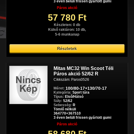
3 éven belüli frissen gyártott gumi
Páros akció
57 780 Ft
Készleten: 0 db
Külső raktáron: 10 db,
5-6 munkanap
Részletek
Mitas MC32 Win Scoot Téli
Páros akció 52/62 R
Cikkszám: Paros0526
100/80-17+130/70-17
Méret:
Kategória:
Sport túra
Típus:
Első/Hátsó
Súly:
52/62
Sebesség:
R
Tömlő nélküli
364770+367510
3 éven belüli frissen gyártott gumi
Páros akció
58 680 Ft