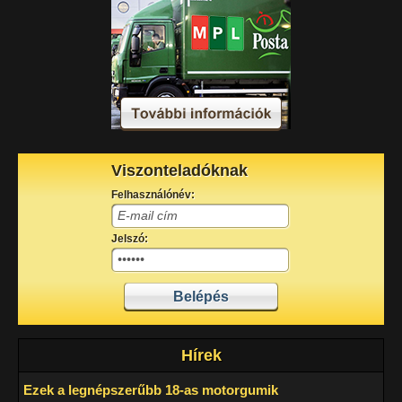
Viszonteladóknak
Felhasználónév:
Jelszó:
Hírek
Ezek a legnépszerűbb 18-as motorgumik