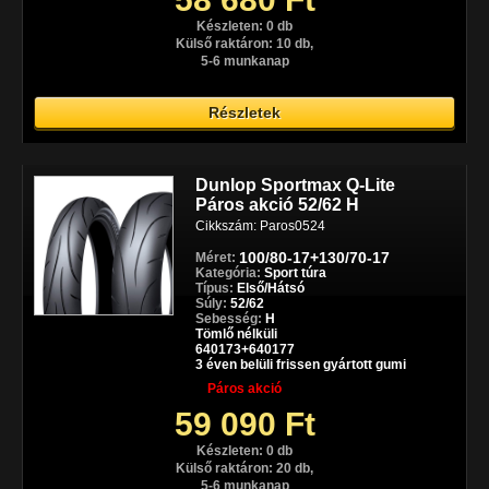
Készleten: 0 db
Külső raktáron: 10 db,
5-6 munkanap
Részletek
Dunlop Sportmax Q-Lite
Páros akció 52/62 H
Cikkszám: Paros0524
100/80-17+130/70-17
Méret:
Kategória:
Sport túra
Típus:
Első/Hátsó
Súly:
52/62
Sebesség:
H
Tömlő nélküli
640173+640177
3 éven belüli frissen gyártott gumi
Páros akció
59 090 Ft
Készleten: 0 db
Külső raktáron: 20 db,
5-6 munkanap