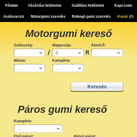
Főoldal
Vásárlási feltételek
Szállítási feltételek
Kapcsolat
Autószerviz
Motorgumi szerelés
Robogó gumi szerelés
Kosár (
0
)
Motorgumi kereső
Szélesség:
Magasság:
Átmérő:
Márka:
Kategória:
Páros gumi kereső
Kategória:
Első méret:
Hátsó méret: