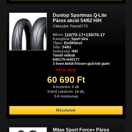
Dunlop Sportmax Q-Lite
Páros akció 54/62 H/H
Cikkszám: Paros0775
110/70-17+130/70-17
Méret:
Kategória:
Sport túra
Típus:
Első/Hátsó
Súly:
54/62
Sebesség:
H/H
Tömlő nélküli
640175+640177
3 éven belüli frissen gyártott gumi
Páros akció
60 690 Ft
Készleten: 0 db
Külső raktáron: 18 db,
5-6 munkanap
Részletek
Mitas Sport Force+ Páros