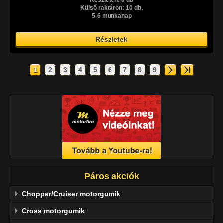
Készleten: 0 db
Külső raktáron: 10 db,
5-6 munkanap
Részletek
1
2
3
4
5
6
7
8
9
Páros akciók
Chopper/Cruiser motorgumik
Cross motorgumik