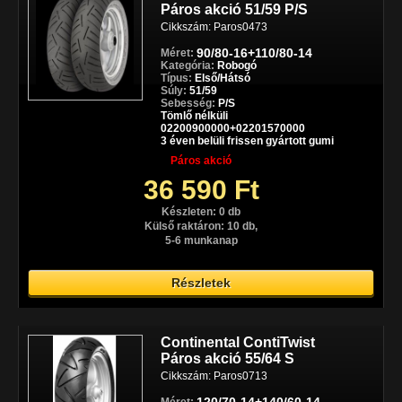
Páros akció 51/59 P/S
Cikkszám: Paros0473
90/80-16+110/80-14
Méret:
Kategória:
Robogó
Típus:
Első/Hátsó
Súly:
51/59
Sebesség:
P/S
Tömlő nélküli
02200900000+02201570000
3 éven belüli frissen gyártott gumi
Páros akció
36 590 Ft
Készleten: 0 db
Külső raktáron: 10 db,
5-6 munkanap
Részletek
Continental ContiTwist
Páros akció 55/64 S
Cikkszám: Paros0713