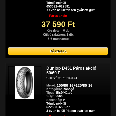
Tömlő nélküli
653092+622581
3 éven belüli frissen gyártott gumi
Páros akció
37 590 Ft
Készleten: 0 db
Külső raktáron: 1 db,
5-6 munkanap
Részletek
Dunlop D451 Páros akció
50/60 P
Cikkszám: Paros3144
100/80-16+120/80-16
Méret:
Kategória:
Robogó
Típus:
Első/Hátsó
Súly:
50/60
Sebesség:
P
Tömlő nélküli
622580+656527
3 éven belüli frissen gyártott gumi