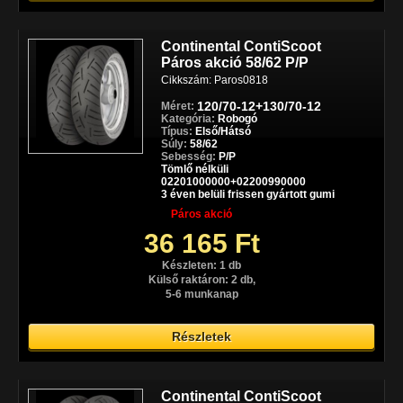
Continental ContiScoot
Páros akció 58/62 P/P
Cikkszám: Paros0818
120/70-12+130/70-12
Méret:
Kategória:
Robogó
Típus:
Első/Hátsó
Súly:
58/62
Sebesség:
P/P
Tömlő nélküli
02201000000+02200990000
3 éven belüli frissen gyártott gumi
Páros akció
36 165 Ft
Készleten: 1 db
Külső raktáron: 2 db,
5-6 munkanap
Részletek
Continental ContiScoot