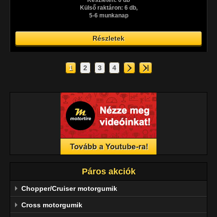
Készleten: 0 db
Külső raktáron: 6 db,
5-6 munkanap
Részletek
1
2
3
4
Páros akciók
Chopper/Cruiser motorgumik
Cross motorgumik