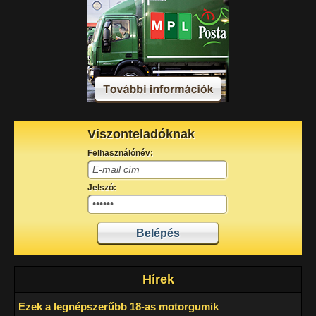
Viszonteladóknak
Felhasználónév:
Jelszó:
Hírek
Ezek a legnépszerűbb 18-as motorgumik