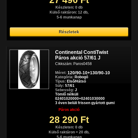
Készleten: 0 db
Külső raktáron: 12 db,
5-6 munkanap
Részletek
Continental ContiTwist
Páros akció 57/61 J
Cikkszám: Paros0458
120/90-10+130/90-10
Méret:
Kategória:
Robogó
Típus:
Első/Hátsó
Súly:
57/61
Sebesség:
J
Tömlő nélküli
02401020000+02401030000
3 éven belüli frissen gyártott gumi
Páros akció
28 290 Ft
Készleten: 0 db
Külső raktáron > 20 db,
5-6 munkanap