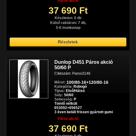
Páros akció
37 690 Ft
Készleten: 0 db
Külső raktáron: 7 db,
5-6 munkanap
Részletek
Dunlop D451 Páros akció
50/60 P
Cikkszám: Paros3146
100/80-16+120/80-16
Méret:
Kategória:
Robogó
Típus:
Első/Hátsó
Súly:
50/60
Sebesség:
P
Tömlő nélküli
653092+656527
3 éven belüli frissen gyártott gumi
Páros akció
37 690 Ft