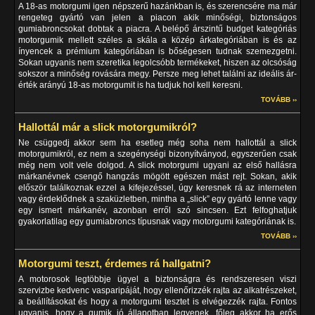
A 18-as motorgumi igen népszerű hazánkban is, és szerencsére ma már
rengeteg gyártó van jelen a piacon akik minőségi, biztonságos
gumiabroncsokat dobtak a piacra. A belépő árszintű budget kategóriás
motorgumik mellett széles a skála a közép árkategóriában is és az
ínyencek a prémium kategóriában is bőségesen tudnak szemezgetni.
Sokan ugyanis nem szeretika legolcsóbb termékeket, hiszen az olcsóság
sokszor a minőség rovására megy. Persze meg lehet találni az ideális ár-
érték arányú 18-as motorgumit is ha tudjuk hol kell keresni.
TOVÁBB ››
Hallottál már a slick motorgumikról?
Ne csüggedj akkor sem ha esetleg még soha nem hallottál a slick
motorgumikról, ez nem a szegénységi bizonyítványod, egyszerűen csak
még nem volt vele dolgod. A slick motorgumi ugyani az első hallásra
márkanévnek csengő hangzás mögött egészen mást rejt. Sokan, akik
először találkoznak ezzel a kifejezéssel, úgy keresnek rá az interneten
vagy érdeklődnek a szaküzletben, mintha a „slick” egy gyártó lenne vagy
egy ismert márkanév, azonban erről szó sincsen. Ezt felfoghatjuk
gyakorlatilag egy gumiabroncs típusnak vagy motorgumi kategóriának is.
TOVÁBB ››
Motorgumi teszt, érdemes rá hallgatni?
A motorosok legtöbbje ügyel a biztonságra és rendszeresen viszi
szervizbe kedvenc vasparipáját, hogy ellenőrizzék rajta az alkatrészeket,
a beállításokat és hogy a motorgumi tesztet is elvégezzék rajta. Fontos
ugyanis, hogy a gumik jó állapotban legyenek, főleg akkor ha erős