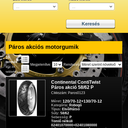
Páros akciós motorgumik
10
termék
Megjelenítve:
Rendezés:
a(z) 34
találatból.
Continental ContiTwist
Páros akció 58/62 P
Cikkszám: Paros0123
120/70-12+130/70-12
Méret:
Kategória:
Robogó
Típus:
Első/Hátsó
Súly:
58/62
Sebesség:
P
Tömlő nélküli
02401070000+02401080000