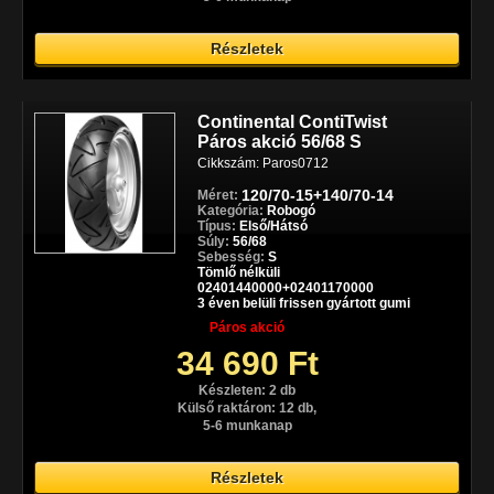
Részletek
Continental ContiTwist
Páros akció 56/68 S
Cikkszám: Paros0712
120/70-15+140/70-14
Méret:
Kategória:
Robogó
Típus:
Első/Hátsó
Súly:
56/68
Sebesség:
S
Tömlő nélküli
02401440000+02401170000
3 éven belüli frissen gyártott gumi
Páros akció
34 690 Ft
Készleten: 2 db
Külső raktáron: 12 db,
5-6 munkanap
Részletek