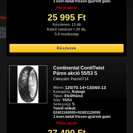
3 éven belüli frissen gyártott gumi
Páros akció
25 995 Ft
Készleten: 13 db
Külső raktáron > 20 db,
5-6 munkanap
Részletek
Continental ContiTwist
Páros akció 55/53 S
Cikkszám: Paros0714
120/70-14+130/60-13
Méret:
Kategória:
Robogó
Típus:
Első/Hátsó
Súly:
55/53
Sebesség:
S
Tömlő nélküli
02401160000+02401120000
3 éven belüli frissen gyártott gumi
Páros akció
27 490 Ft