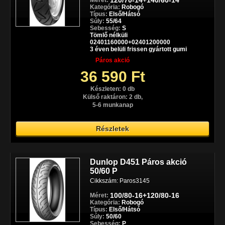
120/70-14+140/60-14
Méret:
Kategória:
Robogó
Típus:
Első/Hátsó
Súly:
55/64
Sebesség:
S
Tömlő nélküli
02401160000+02401200000
3 éven belüli frissen gyártott gumi
Páros akció
36 590 Ft
Készleten: 0 db
Külső raktáron: 2 db,
5-6 munkanap
Részletek
Dunlop D451 Páros akció
50/60 P
Cikkszám: Paros3145
100/80-16+120/80-16
Méret:
Kategória:
Robogó
Típus:
Első/Hátsó
Súly:
50/60
Sebesség:
P