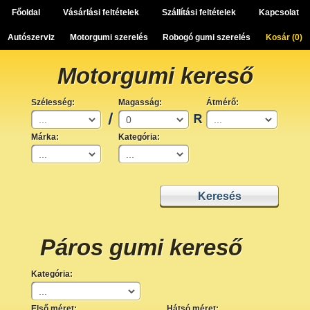
Főoldal
Vásárlási feltételek
Szállítási feltételek
Kapcsolat
Autószerviz
Motorgumi szerelés
Robogó gumi szerelés
Kosár (
0
)
Motorgumi kereső
Szélesség:
Magasság:
Átmérő:
Márka:
Kategória:
Páros gumi kereső
Kategória:
Első méret:
Hátsó méret: