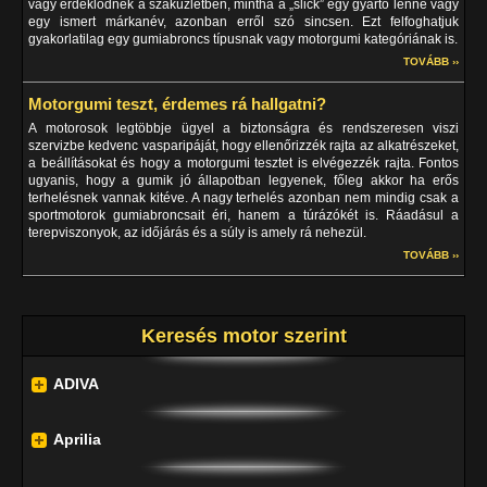
vagy érdeklődnek a szaküzletben, mintha a „slick” egy gyártó lenne vagy
egy ismert márkanév, azonban erről szó sincsen. Ezt felfoghatjuk
gyakorlatilag egy gumiabroncs típusnak vagy motorgumi kategóriának is.
TOVÁBB ››
Motorgumi teszt, érdemes rá hallgatni?
A motorosok legtöbbje ügyel a biztonságra és rendszeresen viszi
szervizbe kedvenc vasparipáját, hogy ellenőrizzék rajta az alkatrészeket,
a beállításokat és hogy a motorgumi tesztet is elvégezzék rajta. Fontos
ugyanis, hogy a gumik jó állapotban legyenek, főleg akkor ha erős
terhelésnek vannak kitéve. A nagy terhelés azonban nem mindig csak a
sportmotorok gumiabroncsait éri, hanem a túrázókét is. Ráadásul a
terepviszonyok, az időjárás és a súly is amely rá nehezül.
TOVÁBB ››
Keresés motor szerint
ADIVA
Aprilia