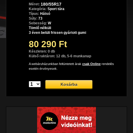
180/55R17
Méret:
Kategória:
Sport túra
Típus:
Hátsó
Súly:
73
Sebesség:
W
Tömlő nélküli
3 éven belüli frissen gyártott gumi
80 290 Ft
Készleten: 0 db
Külső raktáron: 12 db, 5-6 munkanap
A webáruházunkban feltüntetett árak
csak Online
rendelés
esetén érvényesek.