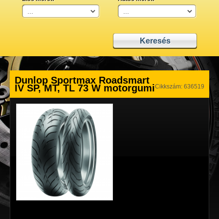
Dunlop Sportmax Roadsmart
IV SP, MT, TL 73 W motorgumi
Cikkszám: 636519