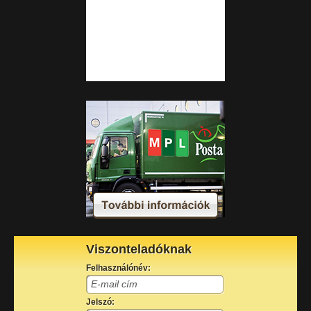
Viszonteladóknak
Felhasználónév:
Jelszó: