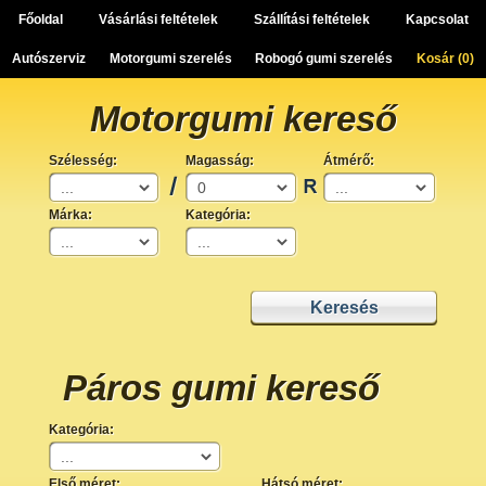
Főoldal
Vásárlási feltételek
Szállítási feltételek
Kapcsolat
Autószerviz
Motorgumi szerelés
Robogó gumi szerelés
Kosár (
0
)
Motorgumi kereső
Szélesség:
Magasság:
Átmérő:
Márka:
Kategória:
Páros gumi kereső
Kategória:
Első méret:
Hátsó méret: