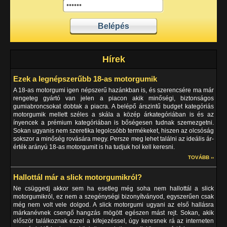
Hírek
Ezek a legnépszerűbb 18-as motorgumik
A 18-as motorgumi igen népszerű hazánkban is, és szerencsére ma már
rengeteg gyártó van jelen a piacon akik minőségi, biztonságos
gumiabroncsokat dobtak a piacra. A belépő árszintű budget kategóriás
motorgumik mellett széles a skála a közép árkategóriában is és az
ínyencek a prémium kategóriában is bőségesen tudnak szemezgetni.
Sokan ugyanis nem szeretika legolcsóbb termékeket, hiszen az olcsóság
sokszor a minőség rovására megy. Persze meg lehet találni az ideális ár-
érték arányú 18-as motorgumit is ha tudjuk hol kell keresni.
TOVÁBB ››
Hallottál már a slick motorgumikról?
Ne csüggedj akkor sem ha esetleg még soha nem hallottál a slick
motorgumikról, ez nem a szegénységi bizonyítványod, egyszerűen csak
még nem volt vele dolgod. A slick motorgumi ugyani az első hallásra
márkanévnek csengő hangzás mögött egészen mást rejt. Sokan, akik
először találkoznak ezzel a kifejezéssel, úgy keresnek rá az interneten