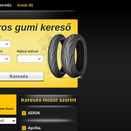
zerelés
Kosár (
0
)
ros gumi kereső
:
t:
Hátsó méret:
Keresés motor szerint
oto Guzzi
ADIVA
Aprilia