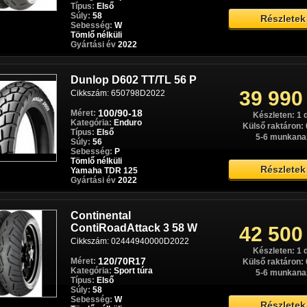
Típus:
Első
Súly:
58
Részletek
Sebesség:
W
Tömlő nélküli
Gyártási év
2022
Dunlop D602 TT/TL 56 P
39 990
Cikkszám: 650798D2022
100/90-18
Méret:
Készleten: 1 
Kategória:
Enduro
Külső raktáron: 
Típus:
Első
5-6 munkana
Súly:
56
Sebesség:
P
Tömlő nélküli
Részletek
Yamaha TDR 125
Gyártási év
2022
Continental
ContiRoadAttack 3 58 W
42 500
Cikkszám: 02444940000D2022
Készleten: 1 
120/70R17
Méret:
Külső raktáron: 
Kategória:
Sport túra
5-6 munkana
Típus:
Első
Súly:
58
Sebesség:
W
Részletek