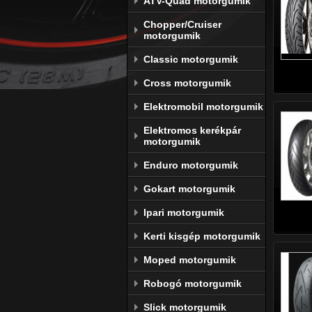
ATV-Quad motorgumik
Chopper/Cruiser
motorgumik
Classic motorgumik
Cross motorgumik
Elektromobil motorgumik
Elektromos kerékpár
motorgumik
Enduro motorgumik
Gokart motorgumik
Ipari motorgumik
Kerti kisgép motorgumik
Moped motorgumik
Robogó motorgumik
Slick motorgumik