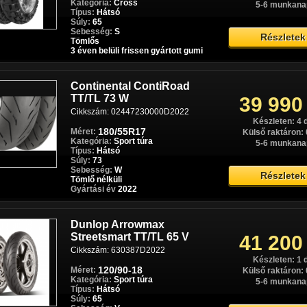
Kategória:
Cross
5-6 munkana
Típus:
Hátsó
Súly:
65
Sebesség:
S
Részletek
Tömlős
3 éven belüli frissen gyártott gumi
Continental ContiRoad
TT/TL 73 W
39 990
Cikkszám: 02447230000D2022
Készleten: 4 
180/55R17
Méret:
Külső raktáron: 
Kategória:
Sport túra
5-6 munkana
Típus:
Hátsó
Súly:
73
Sebesség:
W
Részletek
Tömlő nélküli
Gyártási év
2022
Dunlop Arrowmax
Streetsmart TT/TL 65 V
41 200
Cikkszám: 630387D2022
Készleten: 1 
120/90-18
Méret:
Külső raktáron: 
Kategória:
Sport túra
5-6 munkana
Típus:
Hátsó
Súly:
65