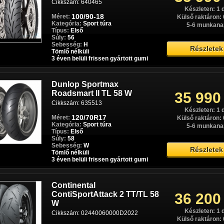
Cikkszám: 640465
Készleten: 1 
100/90-18
Méret:
Külső raktáron: 
Kategória:
Sport túra
5-6 munkana
Típus:
Első
Súly:
56
Sebesség:
H
Részletek
Tömlő nélküli
3 éven belüli frissen gyártott gumi
Dunlop Sportmax
Roadsmart II TL 58 W
35 990
Cikkszám: 635513
Készleten: 1 
120/70R17
Méret:
Külső raktáron: 
Kategória:
Sport túra
5-6 munkana
Típus:
Első
Súly:
58
Sebesség:
W
Részletek
Tömlő nélküli
3 éven belüli frissen gyártott gumi
Continental
ContiSportAttack 2 TT/TL 58
36 200
W
Készleten: 1 
Cikkszám: 02440060000D2022
Külső raktáron: 