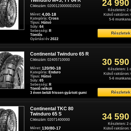
Twinduro M+S, TT 64 R
24 990
Cikkszám: 02001230000D2022
Készleten: 2 
4,00-18
Méret:
Külső raktáron: 
Kategória:
Cross
5-6 munkana
Típus:
Hátsó
Súly:
64
Sebesség:
R
Részletek
Tömlős
Gyártási év
2022
Continental Twinduro 65 R
30 590
Cikkszám: 02405710000
120/90-18
Méret:
Készleten: 1 
Kategória:
Enduro
Külső raktáron: 
Típus:
Hátsó
5-6 munkana
Súly:
65
Sebesség:
R
Tömlő nélküli
Részletek
3 éven belüli frissen gyártott gumi
Continental TKC 80
Twinduro 65 S
34 590
Cikkszám: 02071400000
Készleten: 2 
130/80-17
Méret:
Külső raktáron: 