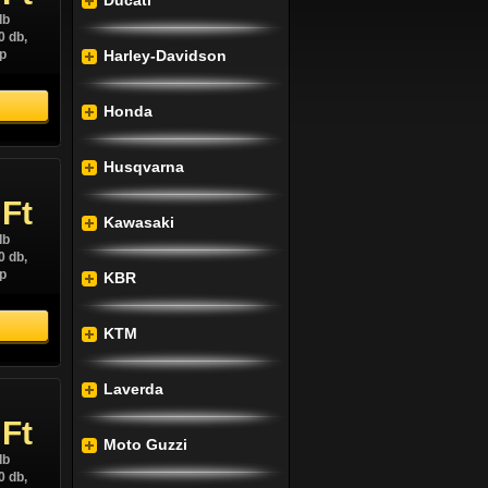
Ducati
db
0 db,
p
Harley-Davidson
Honda
Husqvarna
 Ft
Kawasaki
db
0 db,
p
KBR
KTM
Laverda
 Ft
Moto Guzzi
db
0 db,