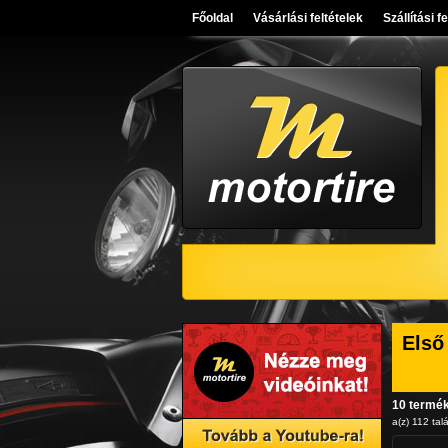
Főoldal
Vásárlási feltételek
Szállítási f
Első
10 termé
a(z) 112 talá