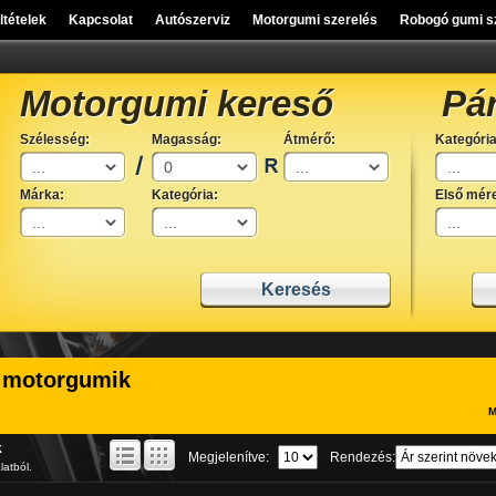
eltételek
Kapcsolat
Autószerviz
Motorgumi szerelés
Robogó gumi s
Motorgumi kereső
Pá
Szélesség:
Magasság:
Átmérő:
Kategória
Márka:
Kategória:
Első mére
 motorgumik
M
k
Megjelenítve:
Rendezés:
latból.