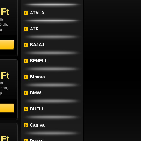
 Ft
ATALA
db
0 db,
ATK
p
BAJAJ
BENELLI
 Ft
Bimota
db
0 db,
BMW
p
BUELL
Cagiva
 Ft