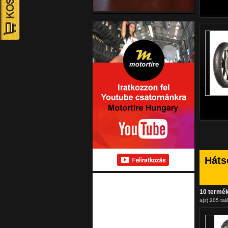
Háts
10 termé
a(z) 205 talá