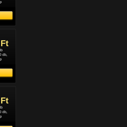
p
 Ft
db
0 db,
p
 Ft
db
0 db,
p