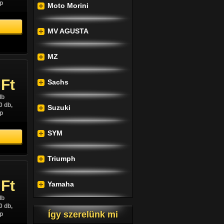
p
Moto Morini
MV AGUSTA
MZ
 Ft
Sachs
db
0 db,
Suzuki
p
SYM
Triumph
 Ft
Yamaha
db
0 db,
Így szerelünk mi
p