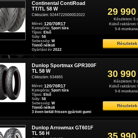
Continental ContiRoad
TT/TL 58 W
29 990
Cikkszám: 02447220000D2022
Készleten: 5 
120/70R17
Méret:
Külső raktáron: 
Kategória:
Sport túra
5-6 munkana
Típus:
Első
Súly:
58
Sebesség:
W
Részletek
Tömlő nélküli
Gyártási év
2022
Dunlop Sportmax GPR300F
TL 58 W
30 990
Cikkszám: 634865
Készleten: 9 
120/70R17
Méret:
Külső raktáron: 
Kategória:
Sport túra
5-6 munkana
Típus:
Első
Súly:
58
Sebesség:
W
Részletek
Tömlő nélküli
3 éven belüli frissen gyártott gumi
Dunlop Arrowmax GT601F
TL 56 H
35 990