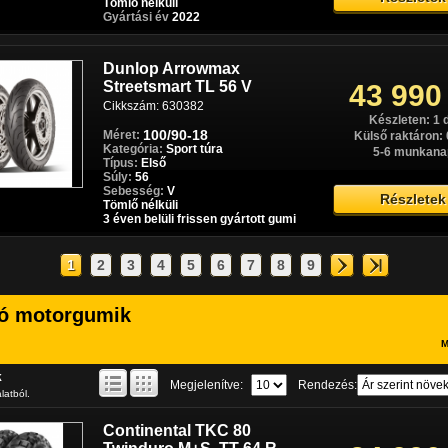
Tömlő nélküli
Gyártási év
2022
Dunlop Arrowmax
Streetsmart TL 56 V
43 990
Cikkszám: 630382
Készleten: 1 
100/90-18
Méret:
Külső raktáron: 
Kategória:
Sport túra
5-6 munkana
Típus:
Első
Súly:
56
Sebesség:
V
Részletek
Tömlő nélküli
3 éven belüli frissen gyártott gumi
1
2
3
4
5
6
7
8
9
ó motorgumik
M
k
Megjelenítve:
Rendezés:
latból.
Continental TKC 80