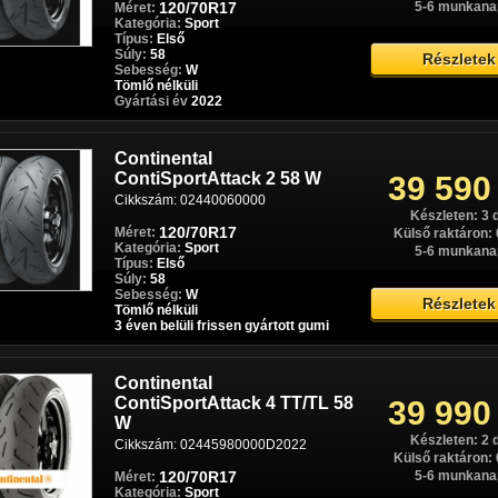
120/70R17
5-6 munkana
Méret:
Kategória:
Sport
Típus:
Első
Súly:
58
Részletek
Sebesség:
W
Tömlő nélküli
Gyártási év
2022
Continental
ContiSportAttack 2 58 W
39 590
Cikkszám: 02440060000
Készleten: 3 
120/70R17
Méret:
Külső raktáron: 
Kategória:
Sport
5-6 munkana
Típus:
Első
Súly:
58
Sebesség:
W
Részletek
Tömlő nélküli
3 éven belüli frissen gyártott gumi
Continental
ContiSportAttack 4 TT/TL 58
39 990
W
Készleten: 2 
Cikkszám: 02445980000D2022
Külső raktáron: 
120/70R17
5-6 munkana
Méret:
Kategória:
Sport