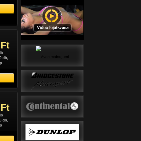
 Ft
db
0 db,
p
 Ft
db
0 db,
p