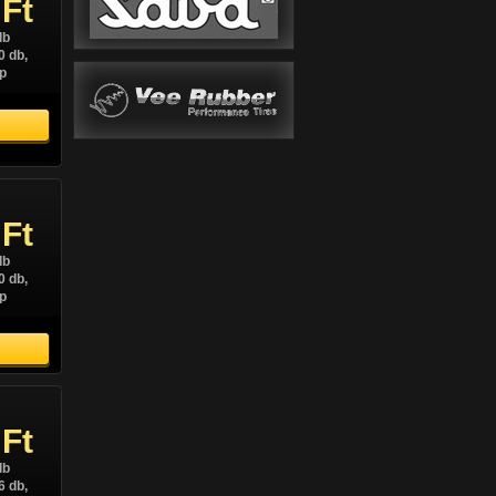
 Ft
db
0 db,
p
 Ft
db
0 db,
p
 Ft
db
6 db,