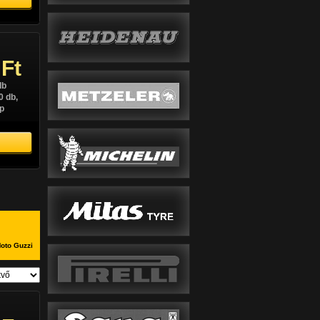
 Ft
db
0 db,
p
oto Guzzi