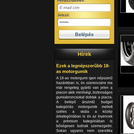
Felhasználónév:
Jelszó:
Hírek
Ezek a legnépszerűbb 18-
as motorgumik
A 18-as motorgumi igen népszerű
hazánkban is, és szerencsére ma
már rengeteg gyártó van jelen a
piacon akik minőségi, biztonságos
gumiabroncsokat dobtak a piacra.
A belépő árszintű budget
kategóriás motorgumik mellett
széles a skála a közép
árkategóriában is és az ínyencek
a prémium kategóriában is
bőségesen tudnak szemezgetni.
Sokan ugyanis nem szeretika